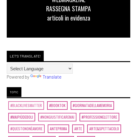
RASSEGNA STAMPA
articoli in evidenza
LET'S TRANSLATE!
Powered by
Translate
TOPIC
#BLACKLIVESMATTER
#BOOKTOK
#GIORNATADELLAMEMORIA
#MAIPIÙDEBOLI
#NONGIUSTIFICAREMAI
#PROFESSIONELETTORE
#QUESTONONÈAMORE
ANTEPRIMA
ARTE
ARTE&SPETTACOLO