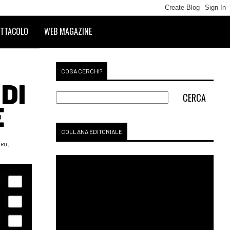
TTACOLO
WEB MAGAZINE
COSA CERCHI?
DI
E
COLLANA EDITORIALE
ORO
,