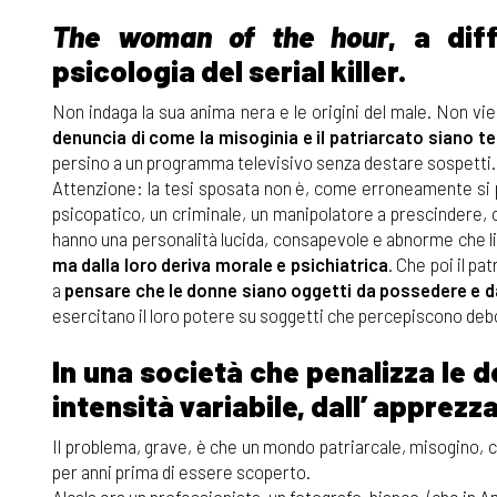
The woman of the hour
, a dif
psicologia del serial killer.
Non indaga la sua anima nera e le origini del male. Non viene
denuncia di come la misoginia e il patriarcato siano te
persino a un programma televisivo senza destare sospetti.
Attenzione: la tesi sposata non è, come erroneamente si pu
psicopatico, un criminale, un manipolatore a prescindere, co
hanno una personalità lucida, consapevole e abnorme che li
ma dalla loro deriva morale e psichiatrica
. Che poi il p
a
pensare che le donne siano oggetti da possedere e d
esercitano il loro potere su soggetti che percepiscono deboli,
In una società che penalizza le d
intensità variabile, dall’ apprezz
Il problema, grave, è che un mondo patriarcale, misogino, 
per anni prima di essere scoperto.
Alcala era un professionista, un fotografo, bianco, (che in A