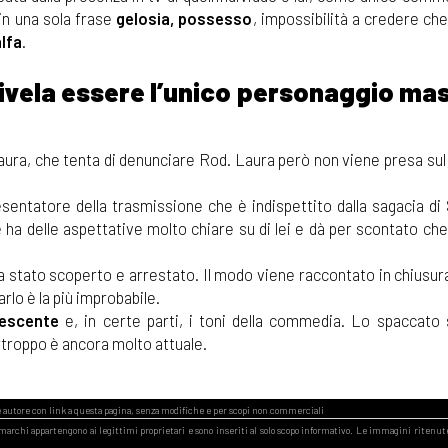
in una sola frase
gelosia, possesso
, impossibilità a credere ch
alfa
.
i rivela essere l’unico personaggio ma
aura, che tenta di denunciare Rod. Laura però non viene presa sul 
resentatore della trasmissione che è indispettito dalla sagacia di 
che ha delle aspettative molto chiare su di lei e dà per scontato c
a stato scoperto e arrestato. Il modo viene raccontato in chiusura
rlo è la più improbabile.
rescente
e, in certe parti, i toni della commedia. Lo spaccato 
rtroppo è ancora molto attuale.