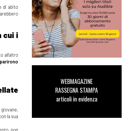
e di abito
farebbero
 cui i
 all’altro
parirono
WEBMAGAZINE
ellate
RASSEGNA STAMPA
articoli in evidenza
a giovane,
con la sua
mento, non