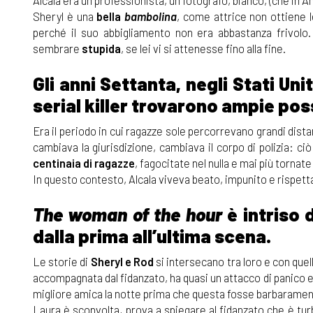
Sheryl è una
bella
bambolina
, come attrice non ottiene l
perché il suo abbigliamento non era abbastanza frivolo.
sembrare
stupida
, se lei vi si attenesse fino alla fine.
Gli anni Settanta, negli Stati Un
serial killer trovarono ampie possi
Era il periodo in cui ragazze sole percorrevano grandi distanz
cambiava la giurisdizione, cambiava il corpo di polizia: 
centinaia di ragazze
, fagocitate nel nulla e mai più tornate
In questo contesto, Alcala viveva beato, impunito e rispettat
The woman of the hour
è intriso 
dalla prima all’ultima scena.
Le storie di
Sheryl e Rod
si intersecano tra loro e con quell
accompagnata dal fidanzato, ha quasi un attacco di panico e
migliore amica la notte prima che questa fosse barbaramen
Laura è sconvolta, prova a spiegare al fidanzato che è tur