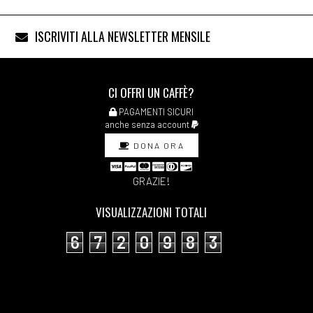
ISCRIVITI ALLA NEWSLETTER MENSILE
CI OFFRI UN CAFFÈ?
PAGAMENTI SICURI
anche senza account
DONA ORA
GRAZIE!
VISUALIZZAZIONI TOTALI
6
7
2
0
9
8
3