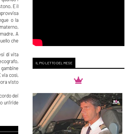
tono. E il
improvvisa
ngue o la
 materno,
a madre. A
quello che
si di vita
 ecografo,
IL PIÙ LETTO DEL MESE
le gambine
 via così,
ora visto
icordo dei
o un’iride