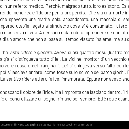
 o in un referto medico. Perché, malgrado tutto, loro esistono. Esis
ende meno reale il dolore per la loro perdita. Che sia una morte 
 che spaventa una madre sola, abbandonata, una macchia di sa
imperscrutabile, legato al simulacro dove si è consumato, l'utero
rpo o assenza di vita. A nessuno è dato di comprendere se non all
ità di un amore che non si basa sul tempo vissuto insieme, ma su 
 l’ho
vista ridere e giocare
. Aveva quasi quattro mesi. Quattro me
 già si distingueva tutto di lei. La vidi nel monitor di un vecchio
polvere rossa e del frangipani. Lei si spingeva verso l’alto con 
poi si lasciava andare, come fosse sullo scivolo del parco giochi. E
. La
sentivo
ridere ed ero felice, innamorata. Eppure non avevo anc
noscano il colore dell'iride. Ma l’impronta che lasciano dentro, il r
erio di concretizzare un sogno, rimane per sempre. Ed è reale quant