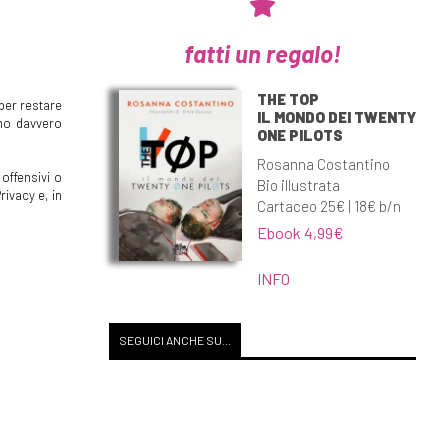
fatti un regalo!
THE TOP
per restare
IL MONDO DEI TWENTY
mmo davvero
ONE PILOTS
Rosanna Costantino
offensivi o
Bio illustrata
rivacy e, in
Cartaceo 25€ | 18€ b/n
Ebook 4,99€
INFO
SEGUICI ANCHE SU...