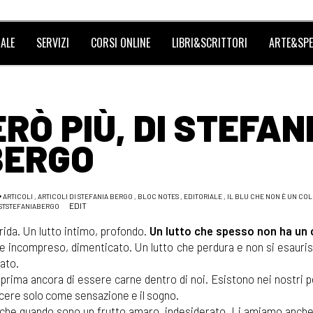
ALE
SERVIZI
CORSI ONLINE
LIBRI&SCRITTORI
ARTE&SPE
RÒ PIÙ, DI STEFAN
BERGO
ARTICOLI
,
ARTICOLI DI STEFANIA BERGO
,
BLOC NOTES
,
EDITORIALE
,
IL BLU CHE NON È UN CO
EDIT
STSTEFANIABERGO
rida. Un lutto intimo, profondo.
Un lutto che spesso non ha un 
lte incompreso, dimenticato. Un lutto che perdura e non si esauri
nato.
prima ancora di essere carne dentro di noi. Esistono nei nostri p
scere solo come sensazione e il sogno.
nche quando sono un frutto amaro, indesiderato. Li amiamo anche