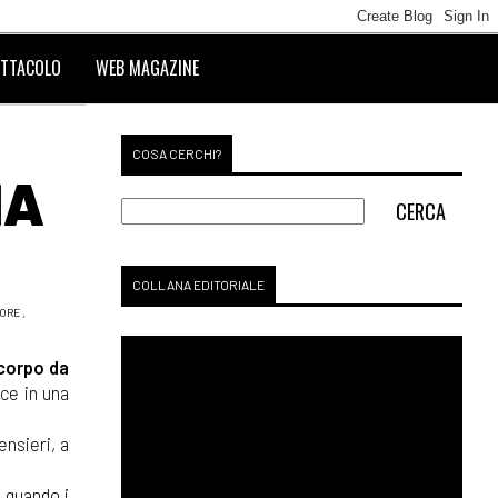
TTACOLO
WEB MAGAZINE
COSA CERCHI?
IA
COLLANA EDITORIALE
LORE
,
corpo da
sce in una
ensieri, a
 quando i