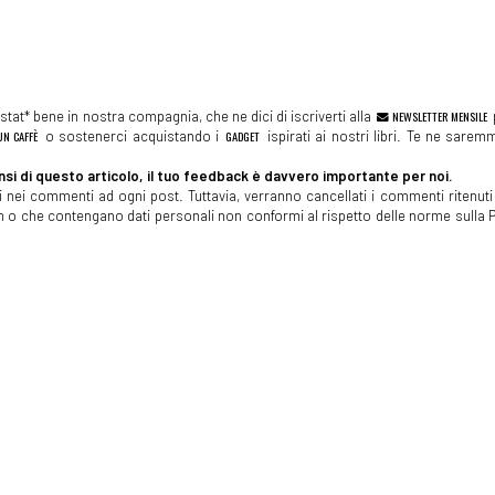
tat* bene in nostra compagnia, che ne dici di iscriverti alla
NEWSLETTER MENSILE
N CAFFÈ
o sostenerci acquistando i
GADGET
ispirati ai nostri libri. Te ne sare
si di questo articolo, il tuo feedback è davvero importante per noi.
 nei commenti ad ogni post. Tuttavia, verranno cancellati i commenti ritenuti 
spam o che contengano dati personali non conformi al rispetto delle norme sulla P