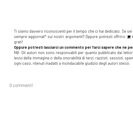
Ti siamo davvero riconoscenti per il tempo che ci hai dedicato. Se sei s
sempre aggiornat* sui nostri argomenti? Oppure potresti offrirci
U
grati!
Oppure potresti lasciarci un commento per farci sapere che ne pen
NB: Gli autori non sono responsabili per quanto pubblicato dai lettori
lesivi della immagine o della onorabilità di terzi, razzisti, sessisti, 
ogni caso, ritenuti inadatti a insindacabile giudizio degli autori stessi.
0 commenti