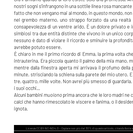
nostri sogni s’infrangono in una sottile linea rosa mancante
fatto che non vengano mai al mondo, in
questo
mondo, non r
nel grembo materno, uno strappo forzato da una realtà
consapevolezza di un ventre arido. È un dolore privato e 
simbiosi tra due entità distinte che vivono in un unico co
nessuno è dato di violare il ricordo e sminuire la profond
avrebbe potuto essere.
È chiaro in me il primo ricordo di Emma, la prima volta che
intrauterina. Era piccola quanto il palmo della mia mano, ma
mentre dalla finestra aperta mi arrivava il profumo della 
minute, strisciando la schiena sulla parete del mio utero. E 
tre, quattro, mille volte. Non avrei più smesso di guardarla
i suoi occhi...
Alcuni bambini
muoiono
prima ancora che le loro madri ne co
calci che hanno rimescolato le viscere e l’anima, o il desid
ignota.