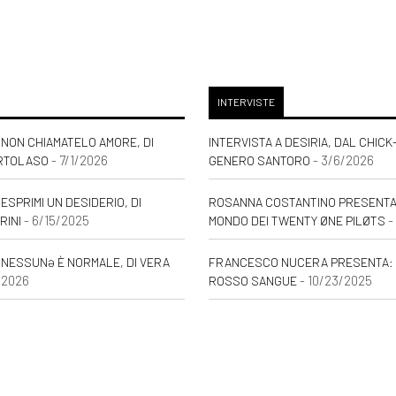
INTERVISTE
NON CHIAMATELO AMORE, DI
INTERVISTA A DESIRIA, DAL CHICK
- 7/1/2026
- 3/6/2026
RTOLASO
GENERO SANTORO
ESPRIMI UN DESIDERIO, DI
ROSANNA COSTANTINO PRESENTA: 
- 6/15/2025
-
RINI
MONDO DEI TWENTY ØNE PILØTS
 NESSUNƏ È NORMALE, DI VERA
FRANCESCO NUCERA PRESENTA: 
/2026
- 10/23/2025
ROSSO SANGUE