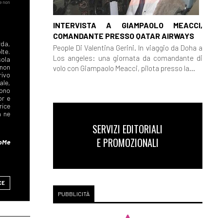
INTERVISTA A GIAMPAOLO MEACCI,
COMANDANTE PRESSO QATAR AIRWAYS
People Di Valentina Gerini. In viaggio da Doha a
Los angeles: una giornata da comandante di
volo con Giampaolo Meacci, pilota presso la...
SERVIZI EDITORIALI
E PROMOZIONALI
CE
PUBBLICITÀ