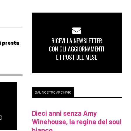
RICEVI LA NEWSLETTER
i presta
CON GLI AGGIORNAMENTI
E I POST DEL MESE
DAL NOSTRO ARCHIVIO
Dieci anni senza Amy
O
Winehouse, la regina del soul
bianco