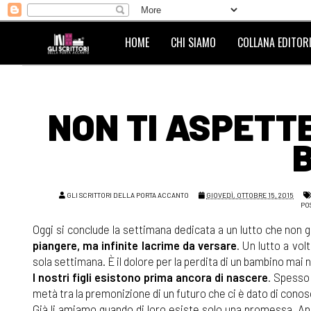
HOME
CHI SIAMO
COLLANA EDITORI
NON TI ASPETTE
GLI SCRITTORI DELLA PORTA ACCANTO
GIOVEDÌ, OTTOBRE 15, 2015
PO
Oggi si conclude la settimana dedicata a un lutto che non g
piangere, ma infinite lacrime da versare
. Un lutto a vo
sola settimana. È il dolore per la perdita di un bambino mai 
I nostri figli esistono prima ancora di nascere
. Spesso 
metà tra la premonizione di un futuro che ci è dato di cono
Già li amiamo quando di loro esiste solo una promessa. A