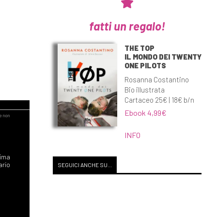
fatti un regalo!
THE TOP
IL MONDO DEI TWENTY
ONE PILOTS
Rosanna Costantino
Bio illustrata
Cartaceo 25€ | 18€ b/n
Ebook 4,99€
INFO
rima
ario
SEGUICI ANCHE SU...