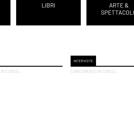
LIBRI
ARTE &
SPETTACOL
INTERVISTE
IN CORSO...
CARICAMENTO IN CORSO...