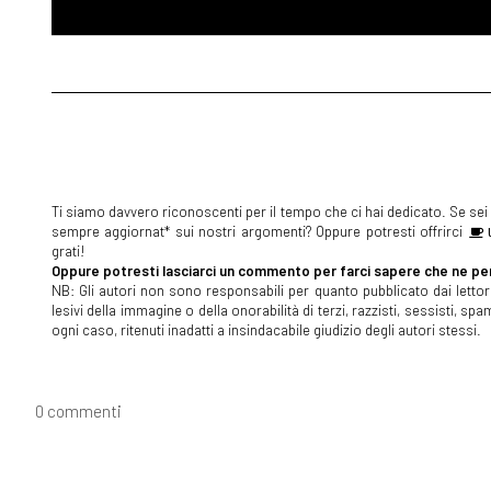
Ti siamo davvero riconoscenti per il tempo che ci hai dedicato. Se sei s
sempre aggiornat* sui nostri argomenti? Oppure potresti offrirci
U
grati!
Oppure potresti lasciarci un commento per farci sapere che ne pen
NB: Gli autori non sono responsabili per quanto pubblicato dai lettori
lesivi della immagine o della onorabilità di terzi, razzisti, sessisti, 
ogni caso, ritenuti inadatti a insindacabile giudizio degli autori stessi.
0 commenti