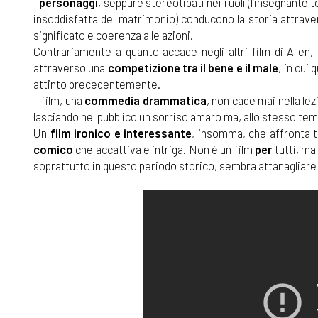
I
personaggi
, seppure stereotipati nei ruoli (l’insegnante
insoddisfatta del matrimonio) conducono la storia attrav
significato e coerenza alle azioni.
Contrariamente a quanto accade negli altri film di Allen, 
attraverso una
competizione tra il bene e il male
, in cui
attinto precedentemente.
Il film, una
commedia drammatica
, non cade mai nella le
lasciando nel pubblico un sorriso amaro ma, allo stesso tem
Un
film ironico e interessante
, insomma, che affronta 
comico
che accattiva e intriga. Non è un film
per
tutti, m
soprattutto in questo periodo storico, sembra attanagliare 