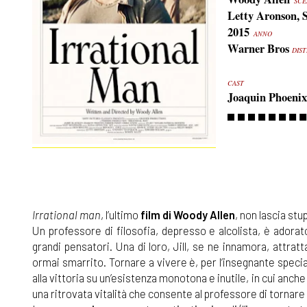
SCE
Letty Aronson,
2015
ANNO
Warner Bros
DIST
CAST
Joaquin Phoenix
Irrational man
, l’ultimo
film di Woody Allen
, non lascia st
Un professore di filosofia, depresso e alcolista, è adorat
grandi pensatori. Una di loro, Jill, se ne innamora, attratt
ormai smarrito. Tornare a vivere è, per l’insegnante special
alla vittoria su un’esistenza monotona e inutile, in cui anche
una ritrovata vitalità che consente al professore di tornare a 