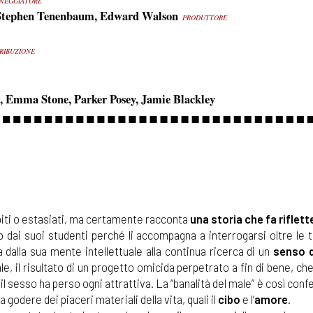
NEGGIATORE
 Stephen Tenenbaum, Edward Walson
PRODUTTORE
RIBUZIONE
, Emma Stone, Parker Posey, Jamie Blackley
upiti o estasiati, ma certamente racconta
una storia che fa riflett
o dai suoi studenti perché li accompagna a interrogarsi oltre le 
a dalla sua mente intellettuale alla continua ricerca di un
senso d
e, il risultato di un progetto omicida perpetrato a fin di bene, ch
 il sesso ha perso ogni attrattiva. La “banalità del male” è così con
godere dei piaceri materiali della vita, quali il
cibo
e l’
amore
.