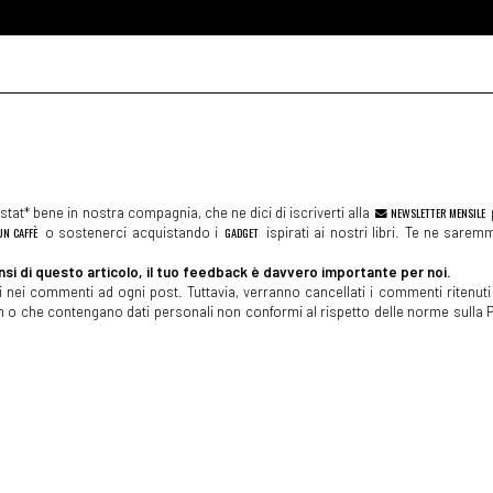
tat* bene in nostra compagnia, che ne dici di iscriverti alla
NEWSLETTER MENSILE
N CAFFÈ
o sostenerci acquistando i
GADGET
ispirati ai nostri libri. Te ne sare
si di questo articolo, il tuo feedback è davvero importante per noi.
 nei commenti ad ogni post. Tuttavia, verranno cancellati i commenti ritenuti 
spam o che contengano dati personali non conformi al rispetto delle norme sulla P