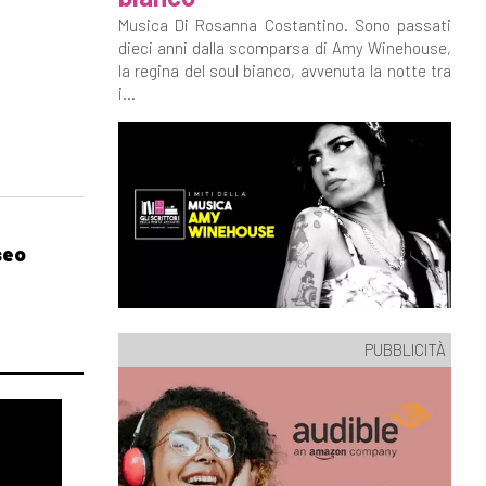
Musica Di Rosanna Costantino. Sono passati
dieci anni dalla scomparsa di Amy Winehouse,
la regina del soul bianco, avvenuta la notte tra
i...
seo
PUBBLICITÀ