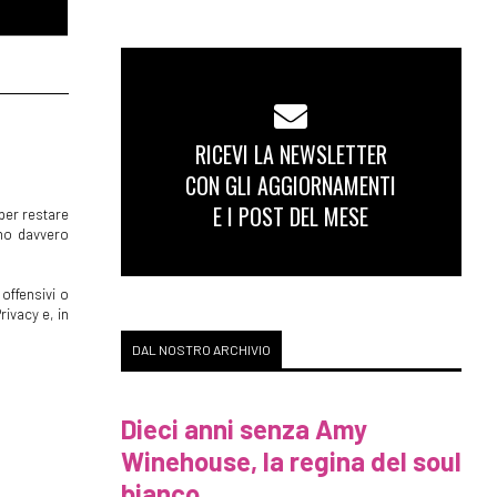
RICEVI LA NEWSLETTER
CON GLI AGGIORNAMENTI
E I POST DEL MESE
per restare
mmo davvero
offensivi o
rivacy e, in
DAL NOSTRO ARCHIVIO
Dieci anni senza Amy
Winehouse, la regina del soul
bianco