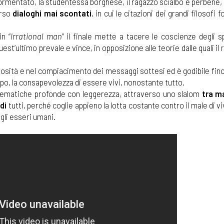
 tormentato, la studentessa borghese, il ragazzo scialbo e perbene, 
erso
dialoghi mai scontati
, in cui le citazioni dei grandi filosofi 
in “
Irrational man
” il finale mette a tacere le coscienze degli s
 quest’ultimo prevale e vince, in opposizione alle teorie dalle quali il 
ziosità e nel compiacimento dei messaggi sottesi ed è godibile fino 
po, la consapevolezza di essere vivi, nonostante tutto.
tematiche profonde con leggerezza, attraverso uno slalom
tra m
a
di
tutti, perché coglie appieno la lotta costante contro il male di v
gli esseri umani.