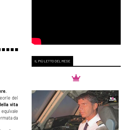
IL PIÙ LETTO DEL MESE
ere
.
teorie dei
ella vita
e equivale
fermata da