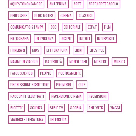
#QUESTONONÈAMORE
ANTEPRIMA
ARTE
ARTE&SPETTACOLO
BENESSERE
BLOC NOTES
CINEMA
CLASSICI
COMUNICATO STAMPA
ECO
EDITORIALE
EXPAT
FILM
FOTOGRAFIA
IN EVIDENZA
INCIPIT
INEDITI
INTERVISTE
ITINERARI
KIDS
LETTERATURA
LIBRI
LIFESTYLE
MAMME IN VIAGGIO
MATERNITÀ
MONOLOGHI
MOSTRE
MUSICA
PALCOSCENICO
PEOPLE
POETICAMENTE
PROFESSIONE SCRITTORE
PROVERBI
QUIZ
RACCONTI ILLUSTRATI
RECENSIONE CINEMA
RECENSIONI
RICETTE
SCIENZA
SERIE TV
STORIA
THE WEEK
VIAGGI
VIAGGI&LETTERATURA
INLIBRERIA