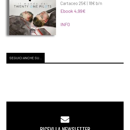
Cartaceo 25€ | 18€ b/n
Ebook 4,99€
INFO
SEGUICI ANCHE SU...
RICEVI LA NEWSLETTER