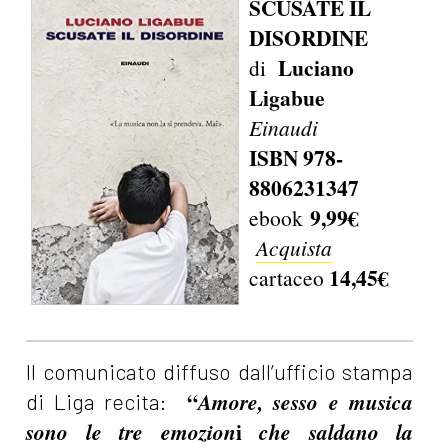
SCUSATE IL
DISORDINE
Luciano
di
Ligabue
Einaudi
ISBN 978-
8806231347
9,99€
ebook
Acquista
14,45€
cartaceo
Il comunicato diffuso dall’ufficio stampa
“
Amore, sesso e musica
di Liga recita:
i
sono le tre emozion
che saldano la