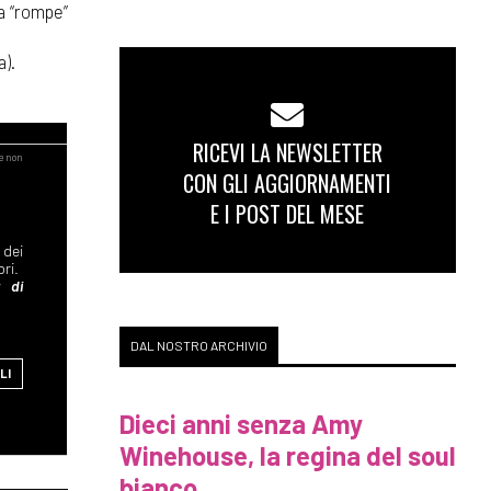
a “rompe”
a).
RICEVI LA NEWSLETTER
CON GLI AGGIORNAMENTI
E I POST DEL MESE
 dei
bri.
 di
DAL NOSTRO ARCHIVIO
LI
Dieci anni senza Amy
Winehouse, la regina del soul
bianco