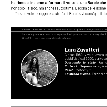
ha rimessi insieme a formare il volto di una Barbie che
non solo il fisico, ma anche l'autostima. L'icona delle donne 
Infine, se volete leggere la storia di Barbie, vi consiglio il li
Lara Zavatteri
Classe 1980, vive e lavora nel
pubblicisti dal 2000, scrive ar
Guardando le stelle
,
Un c
Corteccia
,
Sopravvissuti
, Yo
Reset
, Photocity.it.
La strada di casa
, Edizioni d