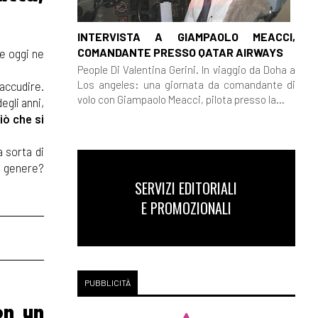
INTERVISTA A GIAMPAOLO MEACCI,
COMANDANTE PRESSO QATAR AIRWAYS
 e oggi ne
People Di Valentina Gerini. In viaggio da Doha a
Los angeles: una giornata da comandante di
 accudire.
volo con Giampaolo Meacci, pilota presso la...
egli anni,
iò che si
 sorta di
el genere?
SERVIZI EDITORIALI
E PROMOZIONALI
PUBBLICITÀ
on un