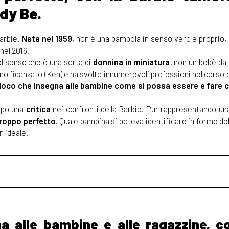
dy Be.
Barbie.
Nata nel 1959
, non è una bambola in senso vero e proprio,
nel 2016.
l senso che è una sorta di
donnina in miniatura
, non un bebè da
no fidanzato (Ken) e ha svolto innumerevoli professioni nel corso d
ioco che insegna alle bambine come si possa essere e fare c
empo una
critica
nei confronti della Barbie. Pur rappresentando una
roppo perfetto
. Quale bambina si poteva identificare in forme d
n ideale.
na alle bambine e alle ragazzine, c