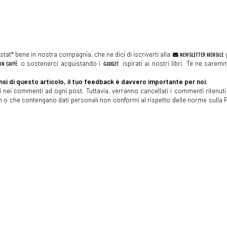
tat* bene in nostra compagnia, che ne dici di iscriverti alla
NEWSLETTER MENSILE
N CAFFÈ
o sostenerci acquistando i
GADGET
ispirati ai nostri libri. Te ne sare
si di questo articolo, il tuo feedback è davvero importante per noi.
 nei commenti ad ogni post. Tuttavia, verranno cancellati i commenti ritenuti 
spam o che contengano dati personali non conformi al rispetto delle norme sulla P