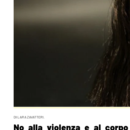
DI LARA ZAVATTERI.
No alla violenza e al corpo