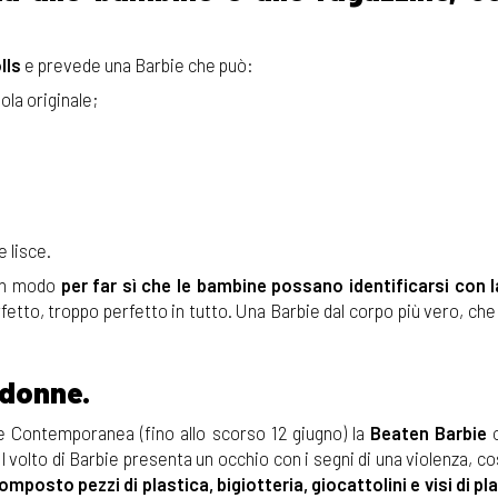
lls
e prevede una Barbie che può:
ola originale;
e lisce.
 un modo
per far sì che le bambine possano identificarsi con l
rfetto, troppo perfetto in tutto. Una Barbie dal corpo più vero, ch
 donne.
te Contemporanea (fino allo scorso 12 giugno) la
Beaten Barbie
o
 Il volto di Barbie presenta un occhio con i segni di una violenza, co
omposto pezzi di plastica, bigiotteria, giocattolini e visi di pl