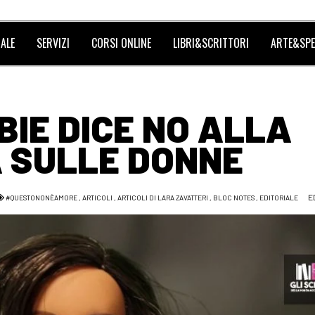
ALE
SERVIZI
CORSI ONLINE
LIBRI&SCRITTORI
ARTE&SPE
IE DICE NO ALLA
 SULLE DONNE
E
#QUESTONONÈAMORE
,
ARTICOLI
,
ARTICOLI DI LARA ZAVATTERI
,
BLOC NOTES
,
EDITORIALE