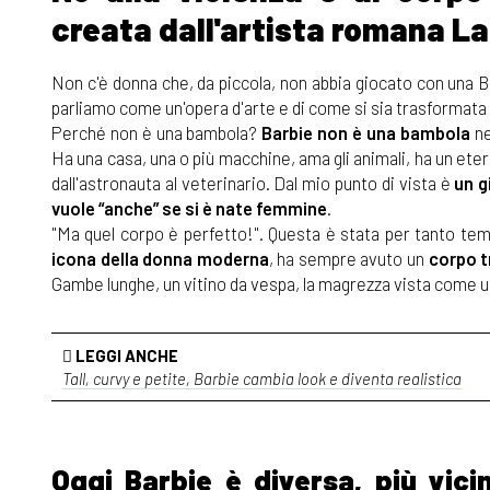
creata dall'artista romana La
Non c'è donna che, da piccola, non abbia giocato con una 
parliamo come un'opera d'arte e di come si sia trasformata 
Perché non è una bambola?
Barbie
non è una bambola
ne
Ha una casa, una o più macchine, ama gli animali, ha un eter
dall'astronauta al veterinario. Dal mio punto di vista è
un g
vuole “anche” se si è nate femmine
.
"Ma quel corpo è perfetto!". Questa è stata per tanto t
icona della donna moderna
, ha sempre avuto un
corpo t
Gambe lunghe, un vitino da vespa, la magrezza vista come u
LEGGI ANCHE
Tall, curvy e petite, Barbie cambia look e diventa realistica
Oggi Barbie è diversa, più vici