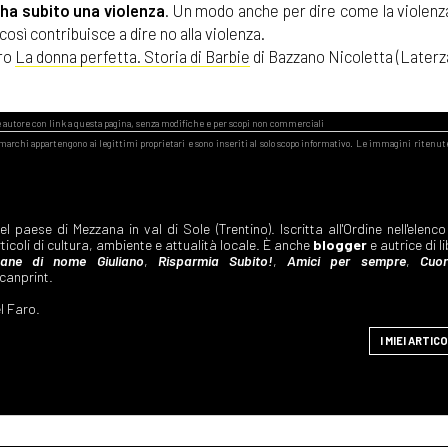
 ha subito una violenza
. Un modo anche per dire come la violenz
così contribuisce a dire no alla violenza.
bro
La donna perfetta. Storia di Barbie
di Bazzano Nicoletta (Laterz
 paese di Mezzana in val di Sole (Trentino). Iscritta all'Ordine nell'elenco
ticoli di cultura, ambiente e attualità locale. È anche
blogger
e autrice di li
ane di nome Giuliano
,
Risparmia Subito!
,
Amici per sempre
,
Cuor
ucanprint.
el Faro.
I MIEI ARTICO