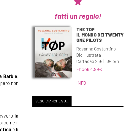
fatti un regalo!
THE TOP
IL MONDO DEI TWENTY
ONE PILOTS
Rosanna Costantino
Bio illustrata
Cartaceo 25€ | 18€ b/n
Ebook 4,99€
a Barbie
,
INFO
e però non
SEGUICI ANCHE SU...
vvero
la
sì come il
astica
e
li