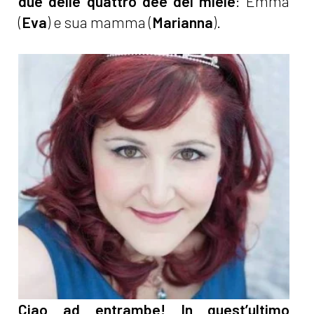
due delle quattro dee del miele
: Emma
(
Eva
) e sua mamma (
Marianna
).
Ciao ad entrambe! In quest’ultimo