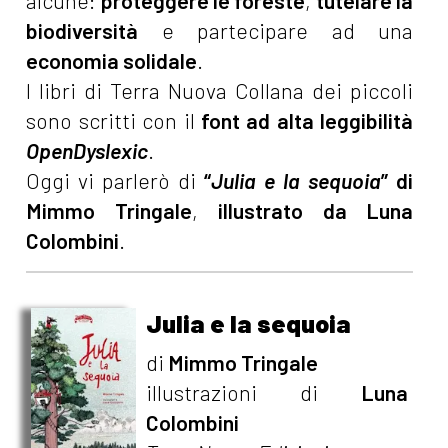
alcune:
proteggere le foreste
,
tutelare la
biodiversità
e partecipare ad una
economia solidale
.
I libri di Terra Nuova Collana dei piccoli
sono scritti con il
font ad alta leggibilità
OpenDyslexic
.
Oggi vi parlerò di
“
Julia e la sequoia
” di
Mimmo Tringale
,
illustrato da Luna
Colombini
.
Julia e la sequoia
di
Mimmo Tringale
illustrazioni di
Luna
Colombini