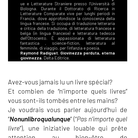
ue e Letterature Straniere presso l’Università di
Bologna. Durante il Dottorato di Ricerca in
Letterature Comparate vive per lunghi periodi in
Francia, dove approfondisce la conoscenza della
lingua francese. Si occupa di traduzione letteraria
e critica della traduzione, di letteratura francese e
belga (in lingua francese) e letteratura tedesca
dell’Ottocento. È appassionata di letteratura
fantastica , science-fiction, letteratura al
femminile, di viaggio, per l’infanzia e poesia.
Raymond Radiguet. Giovinezza perduta, eterna
giovinezza
, Delta Editrice.
Avez-vous jamais lu un livre spécial?
Et combien de “n’importe quels livres”
vous sont-ils tombés entre les mains?
Je voudrais vous parler aujourd’hui de
“
Nonunlibroqualunque
” (“
Pas n’importe quel
livre
”), une iniziative louable qui prête
attention au bien-être de