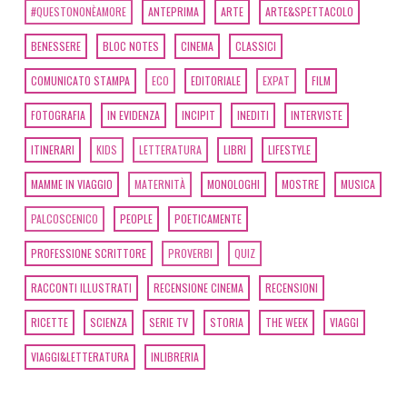
#QUESTONONÈAMORE
ANTEPRIMA
ARTE
ARTE&SPETTACOLO
BENESSERE
BLOC NOTES
CINEMA
CLASSICI
COMUNICATO STAMPA
ECO
EDITORIALE
EXPAT
FILM
FOTOGRAFIA
IN EVIDENZA
INCIPIT
INEDITI
INTERVISTE
ITINERARI
KIDS
LETTERATURA
LIBRI
LIFESTYLE
MAMME IN VIAGGIO
MATERNITÀ
MONOLOGHI
MOSTRE
MUSICA
PALCOSCENICO
PEOPLE
POETICAMENTE
PROFESSIONE SCRITTORE
PROVERBI
QUIZ
RACCONTI ILLUSTRATI
RECENSIONE CINEMA
RECENSIONI
RICETTE
SCIENZA
SERIE TV
STORIA
THE WEEK
VIAGGI
VIAGGI&LETTERATURA
INLIBRERIA