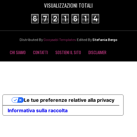
VISUALIZZAZIONI TOTALI
6
7
2
1
6
1
4
Distributed By
Gooyaabi Templates
Edited By
Stefania Bergo
CHI SIAMO
CONTATTI
SOSTIENI IL SITO
DISCLAIMER
COOKIE POLICY
PRIVACY POLICY
Le tue preferenze relative alla privacy
Informativa sulla raccolta