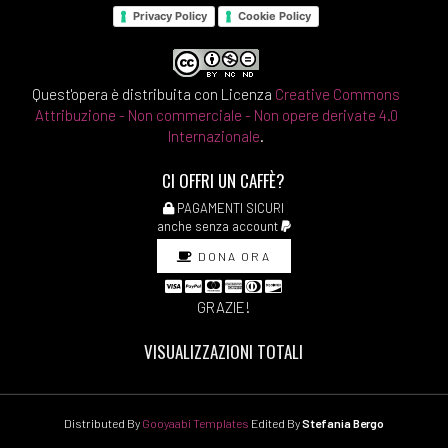
Privacy Policy
Cookie Policy
Quest'opera è distribuita con Licenza
Creative Commons
Attribuzione - Non commerciale - Non opere derivate 4.0
Internazionale
.
CI OFFRI UN CAFFÈ?
PAGAMENTI SICURI
anche senza account
DONA ORA
GRAZIE!
VISUALIZZAZIONI TOTALI
Distributed By
Gooyaabi Templates
Edited By
Stefania Bergo