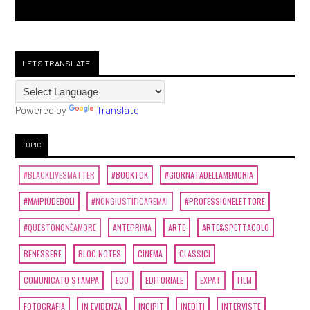
LET'S TRANSLATE!
Powered by
Translate
TOPIC
#BLACKLIVESMATTER
#BOOKTOK
#GIORNATADELLAMEMORIA
#MAIPIÙDEBOLI
#NONGIUSTIFICAREMAI
#PROFESSIONELETTORE
#QUESTONONÈAMORE
ANTEPRIMA
ARTE
ARTE&SPETTACOLO
BENESSERE
BLOC NOTES
CINEMA
CLASSICI
COMUNICATO STAMPA
ECO
EDITORIALE
EXPAT
FILM
FOTOGRAFIA
IN EVIDENZA
INCIPIT
INEDITI
INTERVISTE