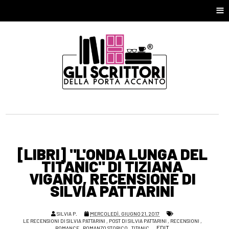
≡
[LIBRI] "L'ONDA LUNGA DEL
TITANIC" DI TIZIANA
VIGANÒ, RECENSIONE DI
SILVIA PATTARINI
SILVIA P.
MERCOLEDÌ, GIUGNO 21, 2017
LE RECENSIONI DI SILVIA PATTARINI
,
POST DI SILVIA PATTARINI
,
RECENSIONI
,
EDIT
ROMANCE
,
ROMANZO STORICO
,
TITANIC