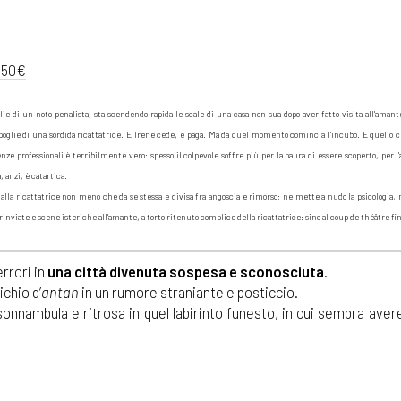
,50€
e di un noto penalista, sta scendendo rapida le scale di una casa non sua dopo aver fatto visita all'aman
e spoglie di una sordida ricattatrice. E Irene cede, e paga. Ma da quel momento comincia l'incubo. E quello c
e professionali è terribilmente vero: spesso il colpevole soffre più per la paura di essere scoperto, per l'
, anzi, è catartica.
lla ricattatrice non meno che da se stessa e divisa fra angoscia e rimorso; ne mette a nudo la psicologia, 
e rinviate e scene isteriche all'amante, a torto ritenuto complice della ricattatrice: sino al coup de théâtre fin
errori in
una città divenuta sospesa e sconosciuta
.
ichio d’
antan
in un rumore straniante e posticcio.
 sonnambula e ritrosa in quel labirinto funesto, in cui sembra ave