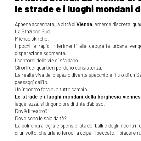
le strade e i luoghi mondani d
Appena accennata, la città di
Vienna
, emerge discreta, qua
La Stazione Sud.
Michaelskirche.
I pochi e rapidi riferimenti alla geografia urbana vengon
disperazione sgomenta.
I contorni delle vie si sfaldano.
Gli orli dei quartieri perdono consistenza.
La realtà viva dello spazio diventa specchio e filtro di un 
paesaggi dell’Io.
Un incontro fatale, e tutto cambia.
Le strade e i luoghi mondani della borghesia vienne
leggerezza, si tingono ora di tinte d’abisso.
Dov’è il teatro?
Dove sono le sale da tè?
La polifonia allegra e spensierata dei balli e degli incontri
di un volto, che urlano feroci la colpa, il peccato, il piacere r