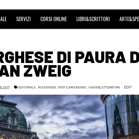
ALE
SERVIZI
CORSI ONLINE
LIBRI&SCRITTORI
ARTE&SPE
GHESE DI PAURA D
AN ZWEIG
EDIT
8, 2017
EDITORIALE
,
IN EVIDENZA
,
POST ILARIA BIONDI
,
VIAGGI&LETTERATURA