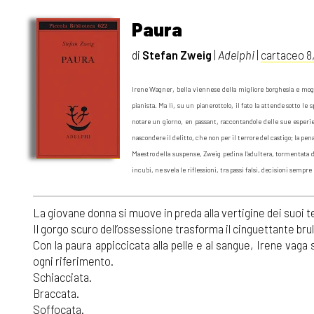
Paura
di
Stefan Zweig
|
Adelphi
|
cartaceo 8
Irene Wagner, bella viennese della migliore borghesia e mogli
pianista. Ma lì, su un pianerottolo, il fato la attende sotto l
notare un giorno, en passant, raccontandole delle sue esperienz
nascondere il delitto, che non per il terrore del castigo; la pena
Maestro della suspense, Zweig pedina l'adultera, tormentata da
incubi, ne svela le riflessioni, tra passi falsi, decisioni sempr
La giovane donna si muove in preda alla vertigine dei suoi t
Il gorgo scuro dell’ossessione trasforma il cinguettante brul
Con la paura appiccicata alla pelle e al sangue, Irene vaga
ogni riferimento.
Schiacciata.
Braccata.
Soffocata.