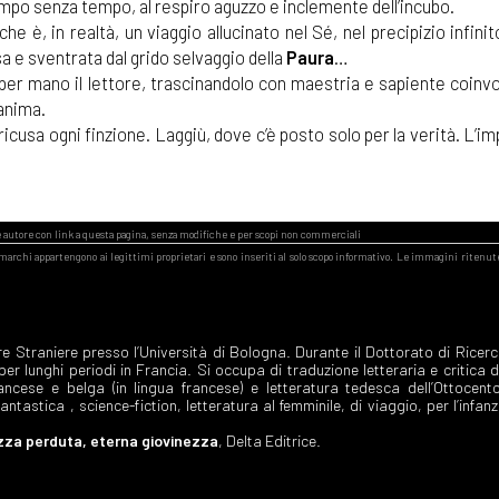
al tempo senza tempo, al respiro aguzzo e inclemente dell’incubo.
che è, in realtà, un viaggio allucinato nel Sé, nel precipizio infini
a e sventrata dal grido selvaggio della
Paura
…
 per mano il lettore, trascinandolo con maestria e sapiente coinv
’anima.
icusa ogni finzione. Laggiù, dove c’è posto solo per la verità. L’i
e Straniere presso l’Università di Bologna. Durante il Dottorato di Ricerc
r lunghi periodi in Francia. Si occupa di traduzione letteraria e critica d
rancese e belga (in lingua francese) e letteratura tedesca dell’Ottocent
ntastica , science-fiction, letteratura al femminile, di viaggio, per l’infanz
za perduta, eterna giovinezza
, Delta Editrice.