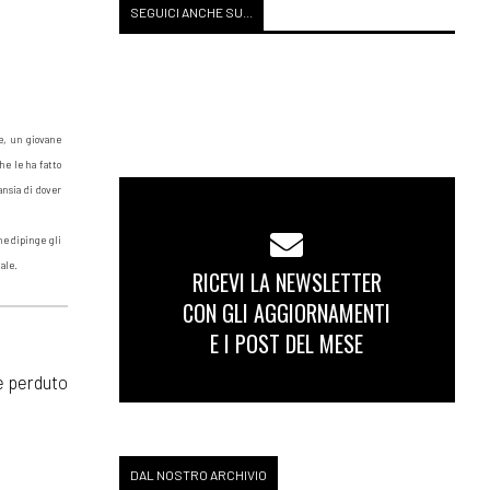
SEGUICI ANCHE SU...
te, un giovane
he le ha fatto
ansia di dover
ne dipinge gli
ale.
RICEVI LA NEWSLETTER
CON GLI AGGIORNAMENTI
E I POST DEL MESE
re perduto
DAL NOSTRO ARCHIVIO