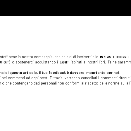
tat* bene in nostra compagnia, che ne dici di iscriverti alla
NEWSLETTER MENSILE
N CAFFÈ
o sostenerci acquistando i
GADGET
ispirati ai nostri libri. Te ne sare
si di questo articolo, il tuo feedback è davvero importante per noi.
 nei commenti ad ogni post. Tuttavia, verranno cancellati i commenti ritenuti 
spam o che contengano dati personali non conformi al rispetto delle norme sulla P