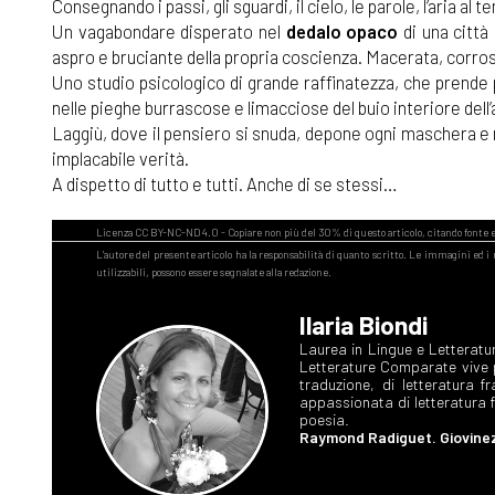
Consegnando i passi, gli sguardi, il cielo, le parole, l’aria 
Un vagabondare disperato nel
dedalo opaco
di una città 
aspro e bruciante della propria coscienza. Macerata, corros
Uno studio psicologico di grande raffinatezza, che prende
nelle pieghe burrascose e limacciose del buio interiore dell
Laggiù, dove il pensiero si snuda, depone ogni maschera e r
implacabile verità.
A dispetto di tutto e tutti. Anche di se stessi…
Ilaria Biondi
Laurea in Lingue e Letteratur
Letterature Comparate vive pe
traduzione, di letteratura f
appassionata di letteratura fa
poesia.
Raymond Radiguet. Giovinez