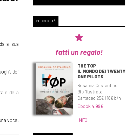
PUBBLICITÀ
dalla sua
fatti un regalo!
THE TOP
IL MONDO DEI TWENTY
uoghi, dei
ONE PILOTS
Rosanna Costantino
Bio illustrata
tà e della
Cartaceo 25€ | 18€ b/n
Ebook 4,99€
INFO
 una voce,