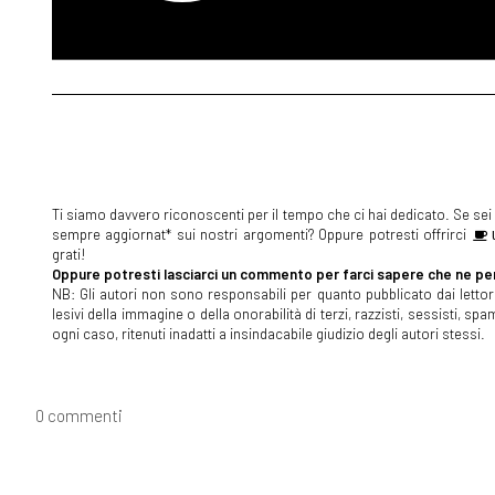
Ti siamo davvero riconoscenti per il tempo che ci hai dedicato. Se sei s
sempre aggiornat* sui nostri argomenti? Oppure potresti offrirci
U
grati!
Oppure potresti lasciarci un commento per farci sapere che ne pen
NB: Gli autori non sono responsabili per quanto pubblicato dai lettori
lesivi della immagine o della onorabilità di terzi, razzisti, sessisti, 
ogni caso, ritenuti inadatti a insindacabile giudizio degli autori stessi.
0 commenti