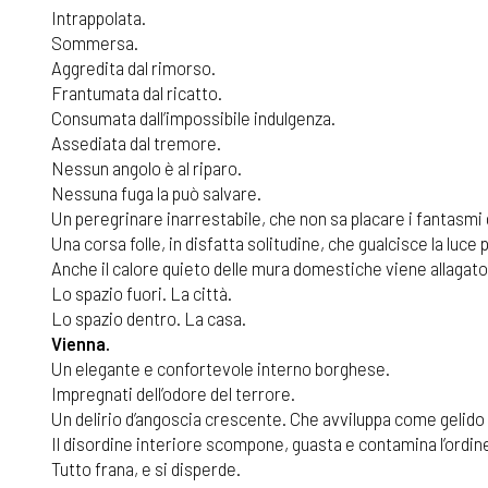
Intrappolata.
Sommersa.
Aggredita dal rimorso.
Frantumata dal ricatto.
Consumata dall’impossibile indulgenza.
Assediata dal tremore.
Nessun angolo è al riparo.
Nessuna fuga la può salvare.
Un peregrinare inarrestabile, che non sa placare i fantasmi 
Una corsa folle, in disfatta solitudine, che gualcisce la luce 
Anche il calore quieto delle mura domestiche viene allagato 
Lo spazio fuori. La città.
Lo spazio dentro. La casa.
Vienna.
Un elegante e confortevole interno borghese.
Impregnati dell’odore del terrore.
Un delirio d’angoscia crescente. Che avviluppa come gelido
Il disordine interiore scompone, guasta e contamina l’ordin
Tutto frana, e si disperde.