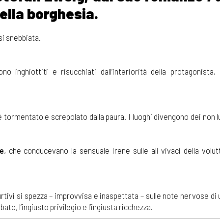
ella borghesia.
si snebbiata.
o inghiottiti e risucchiati dall’interiorità della protagonista, 
Sé tormentato e screpolato dalla paura. I luoghi divengono dei non l
se
, che conducevano la sensuale Irene sulle ali vivaci della volut
 furtivi si spezza – improvvisa e inaspettata – sulle note nervose di
ubato, l’ingiusto privilegio e l’ingiusta ricchezza.