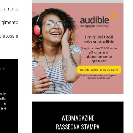
to, amaro,
olgimento
mpietosa e
a in
ella
o. È
ia e
WEBMAGAZINE
RASSEGNA STAMPA