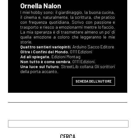
Ornella Nalon
I miei hobby sono: il giardinaggio, la buona cucina,
il cinema e, naturalmente, la scrittura, che pratico
con frequenza quotidiana. Scrivo con passione e
trasporto e riesco a emozionarmi mentre lo faccio.
La mia speranza è di trasmettere almeno un po’ di
quella emozione a coloro che leggeranno le mie
storie.
Quattro sentieri variopinti
, Arduino Sacco Editore
Oltre i Confini del Mondo
, 0111 Edizioni
Ad ali spiegate
, Edizioni Montag
Non tutto è come sembra
, 0111 Edizioni.
Una luce sul futuro
, StreetLib collana Gli scrittori
della porta accanto.
SCHEDA DELL'AUTORE