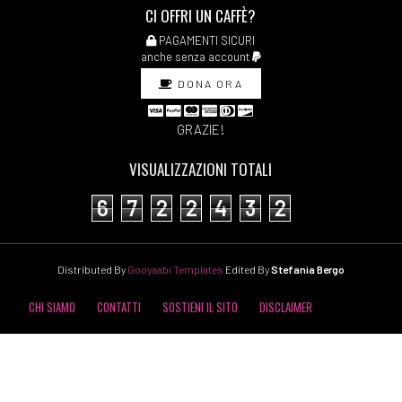
CI OFFRI UN CAFFÈ?
PAGAMENTI SICURI
anche senza account
DONA ORA
GRAZIE!
VISUALIZZAZIONI TOTALI
6
7
2
2
4
3
2
Distributed By
Gooyaabi Templates
Edited By
Stefania Bergo
CHI SIAMO
CONTATTI
SOSTIENI IL SITO
DISCLAIMER
COOKIE POLICY
PRIVACY POLICY