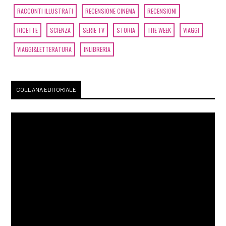
RACCONTI ILLUSTRATI
RECENSIONE CINEMA
RECENSIONI
RICETTE
SCIENZA
SERIE TV
STORIA
THE WEEK
VIAGGI
VIAGGI&LETTERATURA
INLIBRERIA
COLLANA EDITORIALE