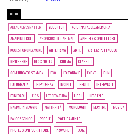
TOPIC
#BLACKLIVESMATTER
#BOOKTOK
#GIORNATADELLAMEMORIA
#MAIPIÙDEBOLI
#NONGIUSTIFICAREMAI
#PROFESSIONELETTORE
#QUESTONONÈAMORE
ANTEPRIMA
ARTE
ARTE&SPETTACOLO
BENESSERE
BLOC NOTES
CINEMA
CLASSICI
COMUNICATO STAMPA
ECO
EDITORIALE
EXPAT
FILM
FOTOGRAFIA
IN EVIDENZA
INCIPIT
INEDITI
INTERVISTE
ITINERARI
KIDS
LETTERATURA
LIBRI
LIFESTYLE
MAMME IN VIAGGIO
MATERNITÀ
MONOLOGHI
MOSTRE
MUSICA
PALCOSCENICO
PEOPLE
POETICAMENTE
PROFESSIONE SCRITTORE
PROVERBI
QUIZ