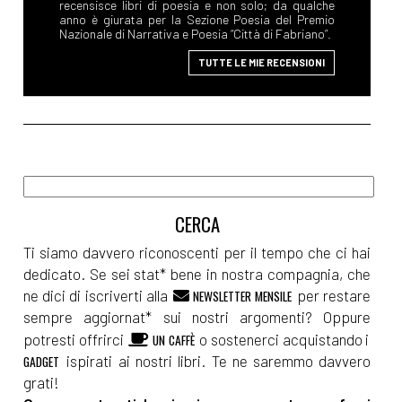
recensisce libri di poesia e non solo; da qualche
anno è giurata per la Sezione Poesia del Premio
Nazionale di Narrativa e Poesia “Città di Fabriano”.
TUTTE LE MIE RECENSIONI
Ti siamo davvero riconoscenti per il tempo che ci hai
dedicato. Se sei stat* bene in nostra compagnia, che
ne dici di iscriverti alla
per restare
NEWSLETTER MENSILE
sempre aggiornat* sui nostri argomenti? Oppure
potresti offrirci
o sostenerci acquistando i
UN CAFFÈ
ispirati ai nostri libri. Te ne saremmo davvero
GADGET
grati!