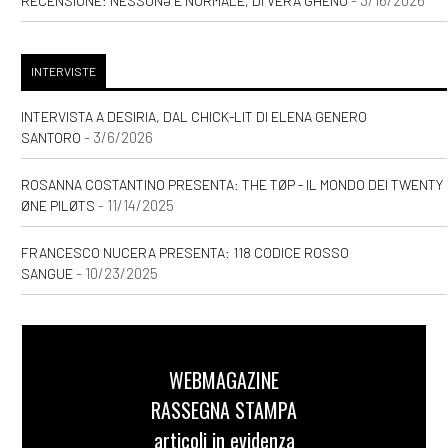
- 3/16/2026
RECENSIONE: NESSUNƏ È NORMALE, DI VERA GHENO
INTERVISTE
INTERVISTA A DESIRIA, DAL CHICK-LIT DI ELENA GENERO
- 3/6/2026
SANTORO
ROSANNA COSTANTINO PRESENTA: THE TØP - IL MONDO DEI TWENTY
- 11/14/2025
ØNE PILØTS
FRANCESCO NUCERA PRESENTA: 118 CODICE ROSSO
- 10/23/2025
SANGUE
WEBMAGAZINE
RASSEGNA STAMPA
articoli in evidenza