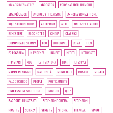
#BLACKLIVESMATTER
#BOOKTOK
#GIORNATADELLAMEMORIA
#MAIPIÙDEBOLI
#NONGIUSTIFICAREMAI
#PROFESSIONELETTORE
#QUESTONONÈAMORE
ANTEPRIMA
ARTE
ARTE&SPETTACOLO
BENESSERE
BLOC NOTES
CINEMA
CLASSICI
COMUNICATO STAMPA
ECO
EDITORIALE
EXPAT
FILM
FOTOGRAFIA
IN EVIDENZA
INCIPIT
INEDITI
INTERVISTE
ITINERARI
KIDS
LETTERATURA
LIBRI
LIFESTYLE
MAMME IN VIAGGIO
MATERNITÀ
MONOLOGHI
MOSTRE
MUSICA
PALCOSCENICO
PEOPLE
POETICAMENTE
PROFESSIONE SCRITTORE
PROVERBI
QUIZ
RACCONTI ILLUSTRATI
RECENSIONE CINEMA
RECENSIONI
RICETTE
SCIENZA
SERIE TV
STORIA
THE WEEK
VIAGGI