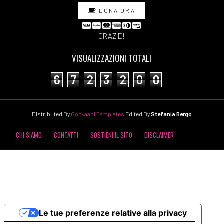
DONA ORA
GRAZIE!
VISUALIZZAZIONI TOTALI
6
7
2
3
2
0
0
Distributed By
Gooyaabi Templates
Edited By
Stefania Bergo
CHI SIAMO
CONTATTI
SOSTIENI IL SITO
DISCLAIMER
COOKIE POLICY
PRIVACY POLICY
Le tue preferenze relative alla privacy