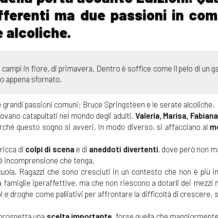
ifferenti ma due passioni in co
 alcoliche.
 campi in fiore, di primavera. Dentro è soffice come il pelo di un g
do appena sfornato.
e grandi passioni comuni: Bruce Springsteen e le serate alcoliche.
trovano catapultati nel mondo degli adulti.
Valeria, Marisa, Fabiana
perché questo sogno si avveri. In modo diverso, si affacciano al
m
 ricca di
colpi di scena
e di
aneddoti divertenti
, dove però non m
c'è incomprensione che tenga.
cuola. Ragazzi che sono cresciuti in un contesto che non è più in
 da famiglie iperaffettive, ma che non riescono a dotarli dei mezzi
e droghe come palliativi per affrontare la difficoltà di crescere, 
i prospetta una
scelta importante
, forse quella che maggiorment