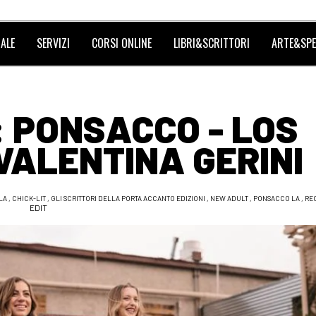
ALE
SERVIZI
CORSI ONLINE
LIBRI&SCRITTORI
ARTE&SPE
 PONSACCO - LOS
 VALENTINA GERINI
LLA
,
CHICK-LIT
,
GLI SCRITTORI DELLA PORTA ACCANTO EDIZIONI
,
NEW ADULT
,
PONSACCO LA
,
RE
EDIT