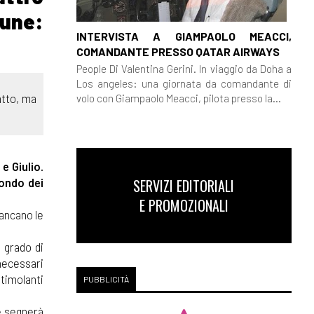
mune:
INTERVISTA A GIAMPAOLO MEACCI,
COMANDANTE PRESSO QATAR AIRWAYS
People Di Valentina Gerini. In viaggio da Doha a
Los angeles: una giornata da comandante di
atto, ma
volo con Giampaolo Meacci, pilota presso la...
 e Giulio.
ondo dei
SERVIZI EDITORIALI
E PROMOZIONALI
ancano le
 grado di
 necessari
stimolanti
PUBBLICITÀ
e segnerà