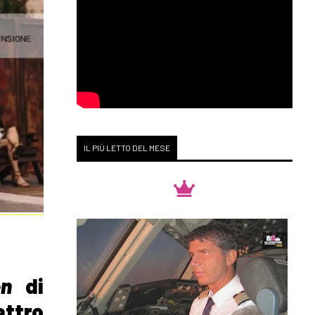
IL PIÙ LETTO DEL MESE
een
di
attro