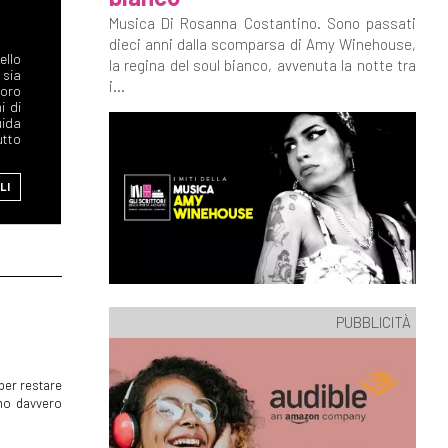
Musica Di Rosanna Costantino. Sono passati
dieci anni dalla scomparsa di Amy Winehouse,
ello
la regina del soul bianco, avvenuta la notte tra
 sia
i...
boro
i di
uida
utto
LI
PUBBLICITÀ
per restare
mmo davvero