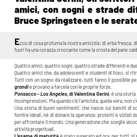
amici, con sogni e strade d
Bruce Springsteen e le serate
E
cco di cosa profuma la nostra amicizia: di erba fresca, di
fuori ha una corazza croccante come la crosta del pane cal
Quattro amici, quattro sogni, quattro strade differenti e du
Quattro amici che, da adolescenti e studenti di liceo, si ri
Tutti con un sogno da realizzare, tutti fanno il possibile 
grandi
e provano a farcela con le proprie forze.
Ponsacco - Los Angeles
, di Valentina Gerini
, è una storia
incomprensioni. Ma quando c'è l'amicizia, quella vera, non 
Una storia di buoni sentimenti, che nasce sui banchi di s
fornire ideali, né di donare la speranza; protetti e viziati
per affrontare il mondo. Una generazione che sceglie alcool 
attività progettuali.
L'esame di maturità
è stato superato ed ora, per tutti, s