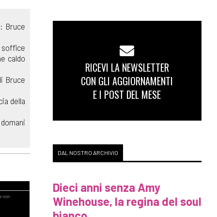
i: Bruce
 soffice
ne caldo
RICEVI LA NEWSLETTER
CON GLI AGGIORNAMENTI
di Bruce
E I POST DEL MESE
ia della
e domani
DAL NOSTRO ARCHIVIO
Dieci anni senza Amy
Winehouse, la regina del soul
bianco