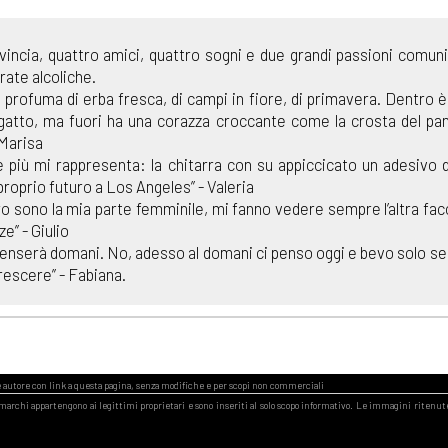
vincia, quattro amici, quattro sogni e due grandi passioni comun
rate alcoliche.
 profuma di erba fresca, di campi in fiore, di primavera. Dentro è
 gatto, ma fuori ha una corazza croccante come la crosta del pa
 Marisa
e più mi rappresenta: la chitarra con su appiccicato un adesivo 
 proprio futuro a Los Angeles” - Valeria
oro sono la mia parte femminile, mi fanno vedere sempre l’altra facc
e” - Giulio
 penserà domani. No, adesso al domani ci penso oggi e bevo solo s
rescere” - Fabiana.