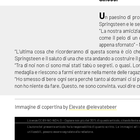
U
n paesino di pro
Springsteen e le se
"La nostra amicizia
come il pelo di un
appena sfornato” -
“L’ultima cosa che ricorderanno di questa scena è ciò ch
Springsteen e il saluto di una che sta andando a costruire il
“Tra di noi non ci sono mai stati tabù o segreti, o quasi. L
medaglia e riescono a farmi entrare nella mente delle ragazz
“Ho smesso di bere ogni sera perché tanto al domani ci si
non ho niente da fare. Questo, ne sono convinta, vuol dire c
Immagine di copertina by
Elevate @elevatebeer