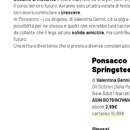
il corso del loro futuro. Avranno solo un'altra estate di fest
loro dovrà cominciare a
crescere
.
In Ponsacco - Los Angeles
, di Valentina Gerini, c'è la pigr
possibilità per se stessa e quello che vorrebbe (una carri
da collante che li lega ad una
solida amicizia
, ma contribu
futuro.
Una lettura divertente che si presta a diverse considerazio
Ponsacco 
Springste
di
Valentina Gerini
Gli Scittori Della 
New Adult | Narra
ASIN B0791N7HN
ebook
2,99€
cartaceo 10,99€
Sinossi