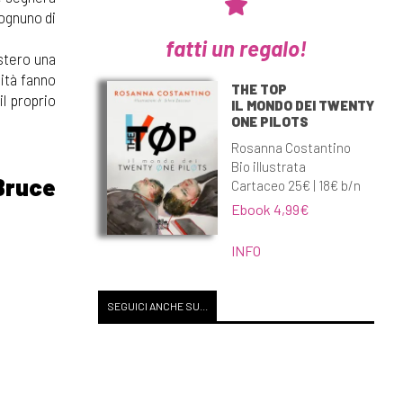
 ognuno di
fatti un regalo!
estero una
sità fanno
THE TOP
il proprio
IL MONDO DEI TWENTY
ONE PILOTS
Rosanna Costantino
Bio illustrata
Bruce
Cartaceo 25€ | 18€ b/n
Ebook 4,99€
INFO
SEGUICI ANCHE SU...