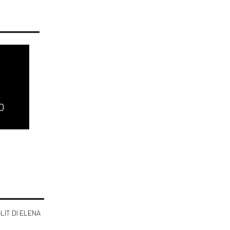
O
-LIT DI ELENA