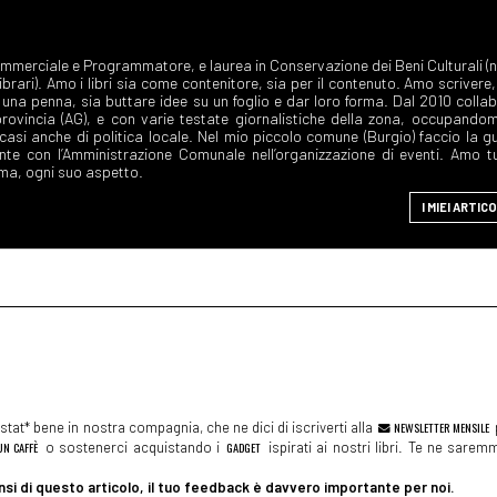
ommerciale e Programmatore, e laurea in Conservazione dei Beni Culturali (n
Librari). Amo i libri sia come contenitore, sia per il contenuto. Amo scrivere,
una penna, sia buttare idee su un foglio e dar loro forma. Dal 2010 colla
rovincia (AG), e con varie testate giornalistiche della zona, occupandom
 casi anche di politica locale. Nel mio piccolo comune (Burgio) faccio la g
ente con l’Amministrazione Comunale nell’organizzazione di eventi. Amo t
orma, ogni suo aspetto.
I MIEI ARTICO
tat* bene in nostra compagnia, che ne dici di iscriverti alla
NEWSLETTER MENSILE
N CAFFÈ
o sostenerci acquistando i
GADGET
ispirati ai nostri libri. Te ne sare
si di questo articolo, il tuo feedback è davvero importante per noi.