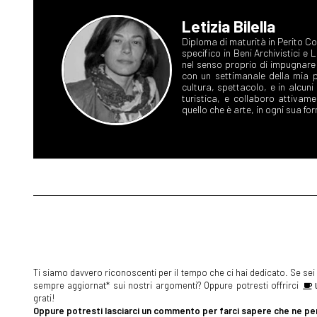
Letizia Bilella
Diploma di maturità in Perito C
specifico in Beni Archivistici e 
nel senso proprio di impugnare 
con un settimanale della mia p
cultura, spettacolo, e in alcuni
turistica, e collaboro attivam
quello che è arte, in ogni sua f
Ti siamo davvero riconoscenti per il tempo che ci hai dedicato. Se sei s
sempre aggiornat* sui nostri argomenti? Oppure potresti offrirci
U
grati!
Oppure potresti lasciarci un commento per farci sapere che ne pen