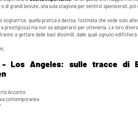
e e di grandi bevute, una sola stagione per sentirsi spensierati, poi
a e sognatrice, quella pratica e decisa, l'ostinata che vede solo all'
era prestigiosa) ma non sa adoperarsi per ottenerla. Le loro diver
iranno a gettare delle basi dissimili, dalle quali ognuno edificherà 
ni.
- Los Angeles: sulle tracce di 
en
Porta Accanto
tiva contemporanea
V