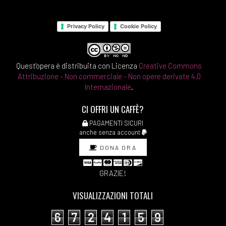
Privacy Policy
Cookie Policy
Quest'opera è distribuita con Licenza
Creative Commons
Attribuzione - Non commerciale - Non opere derivate 4.0
Internazionale
.
CI OFFRI UN CAFFÈ?
PAGAMENTI SICURI
anche senza account
DONA ORA
GRAZIE!
VISUALIZZAZIONI TOTALI
6
7
2
4
1
5
9