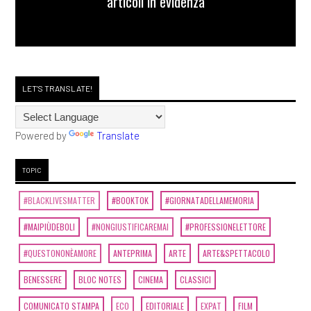
articoli in evidenza
LET'S TRANSLATE!
Powered by
Translate
TOPIC
#BLACKLIVESMATTER
#BOOKTOK
#GIORNATADELLAMEMORIA
#MAIPIÙDEBOLI
#NONGIUSTIFICAREMAI
#PROFESSIONELETTORE
#QUESTONONÈAMORE
ANTEPRIMA
ARTE
ARTE&SPETTACOLO
BENESSERE
BLOC NOTES
CINEMA
CLASSICI
COMUNICATO STAMPA
ECO
EDITORIALE
EXPAT
FILM