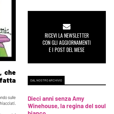
RICEVI LA NEWSLETTER
CON GLI AGGIORNAMENTI
E I POST DEL MESE
, che
fatta
DAL NOSTRO ARCHIVIO
Dieci anni senza Amy
ondo sulle
iacciati.
Winehouse, la regina del soul
bianco