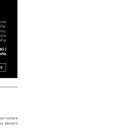
CE
per restare
mmo davvero