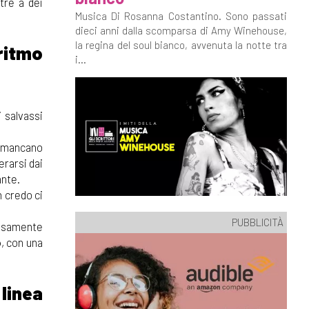
tre a dei
Musica Di Rosanna Costantino. Sono passati
dieci anni dalla scomparsa di Amy Winehouse,
la regina del soul bianco, avvenuta la notte tra
 ritmo
i...
 salvassi
on mancano
erarsi dai
ante.
 credo ci
PUBBLICITÀ
cisamente
o
, con una
 linea