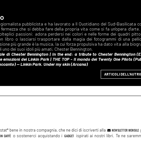
no
ARTICOLI DELL'AUTRI
tat* bene in nostra compagnia, che ne dici di iscriverti alla
NEWSLETTER MENSILE
N CAFFÈ
o sostenerci acquistando i
GADGET
ispirati ai nostri libri. Te ne sare