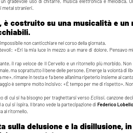
 un gradevole uso di chitarre, musica elettronica e melodica. Ol
i metal stranieri.
, è costruito su una musicalità e un
chiabili.
impossibile non canticchiare nel corso della giornata.
tevoli: «Eri la mia luce in mezzo a un mare di dolore. Pensavo mi
ante, il rap veloce de Il Cervello e un ritornello più morbido. N
 male, ma soprattutto il bene delle persone. Emerge la volontà di lib
da me», rimane in testa e fa bene all’anima ripeterlo insieme al cant
saggio è sempre molto incisivo: «È tempo per me di rispetto». Non
o di cui si ha bisogno per traghettarsi verso
Eclissi
, canzone de
a cui si ispira. Il brano vede la partecipazione di
Federico Lobell
 al ritornello.
a sulla delusione e la disillusione, in