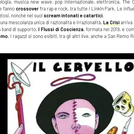
tologia, musica new wave, pop internazionale, elettronica, The 
he fanno
crossover
fra rap e rock, tra tutte i Linkin Park. Le influ
ziosi, nonché nei suoi
scream intonati e catartici
.
una mescolanza unica di razionalità e irrazionalità.
La Crisi
arriva 
la band di supporto,
I Flussi di Coscienza
, formata nel 2019, e co
como
. I ragazzi si sono esibiti, tra gli altri live, anche a San Remo 