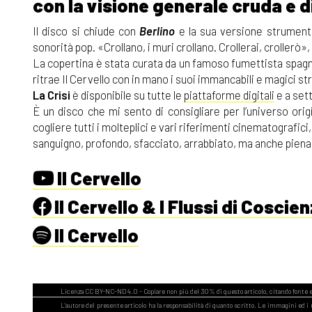
con la visione generale cruda e 
Il disco si chiude con
Berlino
e la sua versione strumenta
sonorità pop. «Crollano, i muri crollano. Crollerai, crollerò
La copertina è stata curata da un famoso fumettista spag
ritrae Il Cervello con in mano i suoi immancabili e magici st
La Crisi
è disponibile su tutte le
piattaforme digitali
e a sett
È un disco che mi sento di consigliare per l’universo or
cogliere tutti i molteplici e vari riferimenti cinematografici
sanguigno, profondo, sfacciato, arrabbiato, ma anche pie
Il Cervello
Il Cervello & I Flussi di Coscie
Il Cervello