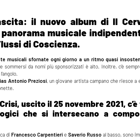
scita: il nuovo album di Il Cerv
 panorama musicale indipendent
Flussi di Coscienza.
ste musicali sfornate ogni giorno a un ritmo quasi insosten
re sommersi da nomi più sponsorizzati è alto. Inoltre, c’è sempre 
 l’angolo.
lias Antonio Preziosi
, un giovane artista campano che riesce a e
onette.
 Crisi, uscito il 25 novembre 2021, c’è
logici che si intersecano a compo
ica di
Francesco Carpentieri
e
Saverio Russo
al basso, sono i