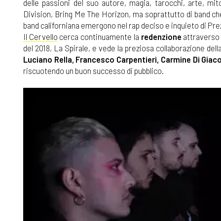
delle passioni del suo autore, magia, tarocchi, arte, mi
Division, Bring Me The Horizon, ma soprattutto di band c
band californiana emergono nel rap deciso e inquieto di Pre
Il Cervello
cerca continuamente la
redenzione
attraverso 
del 2018, La Spirale, e vede la preziosa collaborazione del
Luciano Rella, Francesco Carpentieri, Carmine Di Gia
riscuotendo un buon successo di pubblico.