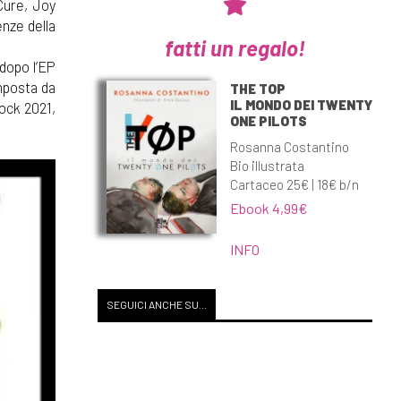
Cure, Joy
enze della
fatti un regalo!
dopo l’EP
mposta da
THE TOP
IL MONDO DEI TWENTY
Rock 2021,
ONE PILOTS
Rosanna Costantino
Bio illustrata
Cartaceo 25€ | 18€ b/n
Ebook 4,99€
INFO
SEGUICI ANCHE SU...