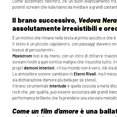
Come accennato nell’intro, c’è un buon bilanciamento fra
potenti scream che nulla hanno da invidiare a grandi cantant
Il brano successivo,
Vedova Nera
assolutamente irresistibili e orec
È un motivo che rimane nella testa al primo ascolto e che è 
Il testo è un piccolo capolavoro, con passaggi davvero no
invece di percuotermi».
Maelstrom
non è da meno, con un intro di chitarre trascin
scream rivolti a quel vortice maligno che risucchia tutto: il
propri
demoni interiori
. «Il tuo mondo non è vero. Vai via 
Le atmosfere sonore cambiano in
Eterni Rivali
, ma il mes
sia dichiarazione d’amore più bella per se stessi.
Il brano strumentale
Interlude
è quella coccola a metà disc
rock che, per qualità, può essere accostata alle grandi band 
performance brillante che fa prendere una sterzata melodica
Come un film d’amore
è una ballat