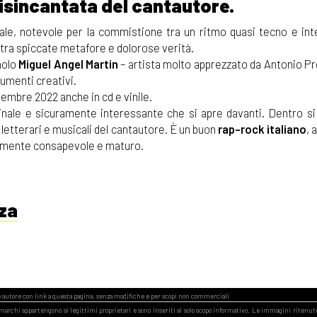
disincantata del cantautore.
le, notevole per la commistione tra un ritmo quasi tecno e int
», tra spiccate metafore e dolorose verità.
nolo
Miguel Angel Martin
– artista molto apprezzato da Antonio Pr
rumenti creativi.
embre 2022 anche in cd e vinile.
iginale e sicuramente interessante che si apre davanti. Dentro s
, letterari e musicali del cantautore. È un buon
rap-rock italiano
, 
namente consapevole e maturo.
nza