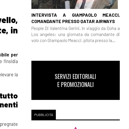
INTERVISTA A GIAMPAOLO MEACCI,
ello,
COMANDANTE PRESSO QATAR AIRWAYS
e, in
People Di Valentina Gerini. In viaggio da Doha a
Los angeles: una giornata da comandante di
volo con Giampaolo Meacci, pilota presso la...
ibile per
l’insidia
levare la
SERVIZI EDITORIALI
E PROMOZIONALI
 tutto
nenti
PUBBLICITÀ
mpregnate