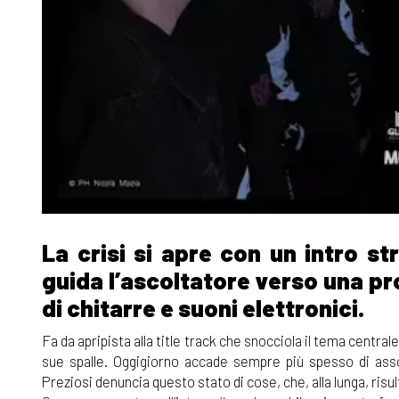
La crisi si apre con un intro s
guida l’ascoltatore verso una p
di chitarre e suoni elettronici.
Fa da apripista alla title track che snocciola il tema central
sue spalle. Oggigiorno accade sempre più spesso di assorbi
Preziosi denuncia questo stato di cose, che, alla lunga, risul