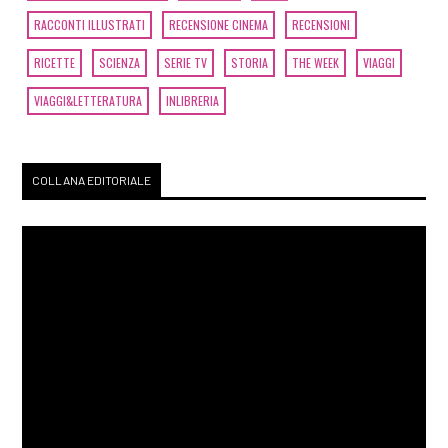
RACCONTI ILLUSTRATI
RECENSIONE CINEMA
RECENSIONI
RICETTE
SCIENZA
SERIE TV
STORIA
THE WEEK
VIAGGI
VIAGGI&LETTERATURA
INLIBRERIA
COLLANA EDITORIALE