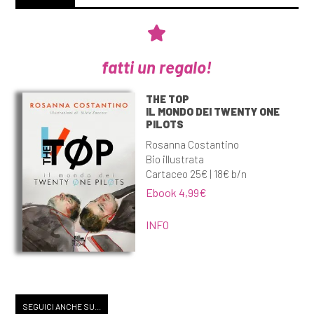
fatti un regalo!
THE TOP
IL MONDO DEI TWENTY ONE
PILOTS
Rosanna Costantino
Bio illustrata
Cartaceo 25€ | 18€ b/n
Ebook 4,99€
INFO
SEGUICI ANCHE SU...