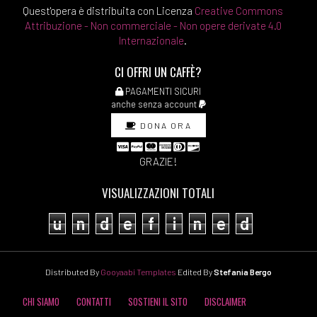
Quest'opera è distribuita con Licenza
Creative Commons
Attribuzione - Non commerciale - Non opere derivate 4.0
Internazionale
.
CI OFFRI UN CAFFÈ?
PAGAMENTI SICURI
anche senza account
DONA ORA
GRAZIE!
VISUALIZZAZIONI TOTALI
u
n
d
e
f
i
n
e
d
Distributed By
Gooyaabi Templates
Edited By
Stefania Bergo
CHI SIAMO
CONTATTI
SOSTIENI IL SITO
DISCLAIMER