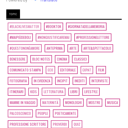
TOPIC
#BLACKLIVESMATTER
#BOOKTOK
#GIORNATADELLAMEMORIA
#MAIPIÙDEBOLI
#NONGIUSTIFICAREMAI
#PROFESSIONELETTORE
#QUESTONONÈAMORE
ANTEPRIMA
ARTE
ARTE&SPETTACOLO
BENESSERE
BLOC NOTES
CINEMA
CLASSICI
COMUNICATO STAMPA
ECO
EDITORIALE
EXPAT
FILM
FOTOGRAFIA
IN EVIDENZA
INCIPIT
INEDITI
INTERVISTE
ITINERARI
KIDS
LETTERATURA
LIBRI
LIFESTYLE
MAMME IN VIAGGIO
MATERNITÀ
MONOLOGHI
MOSTRE
MUSICA
PALCOSCENICO
PEOPLE
POETICAMENTE
PROFESSIONE SCRITTORE
PROVERBI
QUIZ