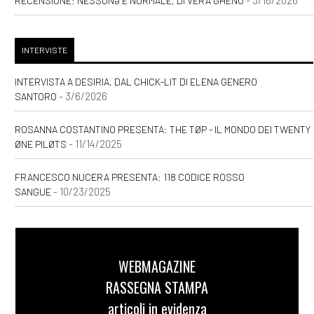
- 3/16/2026
RECENSIONE: NESSUNƏ È NORMALE, DI VERA GHENO
INTERVISTE
INTERVISTA A DESIRIA, DAL CHICK-LIT DI ELENA GENERO
- 3/6/2026
SANTORO
ROSANNA COSTANTINO PRESENTA: THE TØP - IL MONDO DEI TWENTY
- 11/14/2025
ØNE PILØTS
FRANCESCO NUCERA PRESENTA: 118 CODICE ROSSO
- 10/23/2025
SANGUE
WEBMAGAZINE
RASSEGNA STAMPA
articoli in evidenza