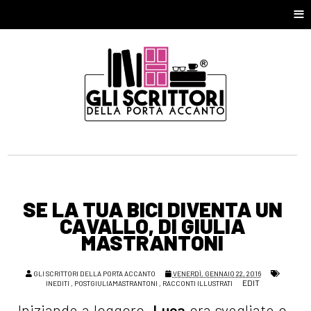
≡
SE LA TUA BICI DIVENTA UN
CAVALLO, DI GIULIA
MASTRANTONI
GLI SCRITTORI DELLA PORTA ACCANTO
VENERDÌ, GENNAIO 22, 2016
EDIT
INEDITI
,
POSTGIULIAMASTRANTONI
,
RACCONTI ILLUSTRATI
Iniziando a leggere,
Luca
era svogliato e