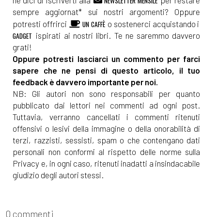
ne dici di iscriverti alla
per restare
NEWSLETTER MENSILE
sempre aggiornat* sui nostri argomenti? Oppure
potresti offrirci
o sostenerci acquistando i
UN CAFFÈ
ispirati ai nostri libri. Te ne saremmo davvero
GADGET
grati!
Oppure potresti lasciarci un commento per farci
sapere che ne pensi di questo articolo, il tuo
feedback è davvero importante per noi.
NB: Gli autori non sono responsabili per quanto
pubblicato dai lettori nei commenti ad ogni post.
Tuttavia, verranno cancellati i commenti ritenuti
offensivi o lesivi della immagine o della onorabilità di
terzi, razzisti, sessisti, spam o che contengano dati
personali non conformi al rispetto delle norme sulla
Privacy e, in ogni caso, ritenuti inadatti a insindacabile
giudizio degli autori stessi.
0 commenti