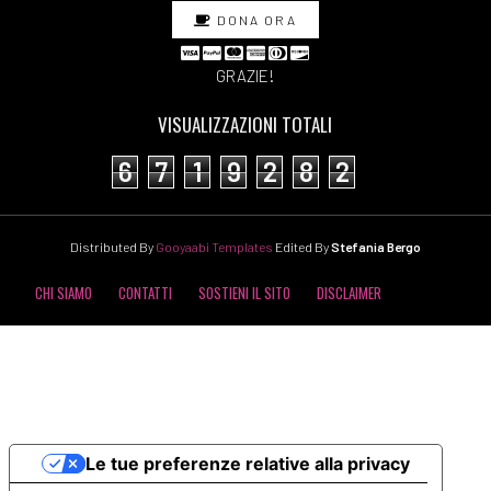
DONA ORA
GRAZIE!
VISUALIZZAZIONI TOTALI
6
7
1
9
2
8
2
Distributed By
Gooyaabi Templates
Edited By
Stefania Bergo
CHI SIAMO
CONTATTI
SOSTIENI IL SITO
DISCLAIMER
COOKIE POLICY
PRIVACY POLICY
Le tue preferenze relative alla privacy