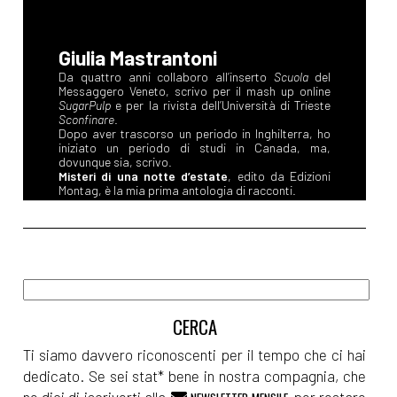
Giulia Mastrantoni
Da quattro anni collaboro all’inserto
Scuola
del
Messaggero Veneto, scrivo per il mash up online
SugarPulp
e per la rivista dell’Università di Trieste
Sconfinare
.
Dopo aver trascorso un periodo in Inghilterra, ho
iniziato un periodo di studi in Canada, ma,
dovunque sia, scrivo.
Misteri di una notte d’estate
, edito da Edizioni
Montag, è la mia prima antologia di racconti.
Ti siamo davvero riconoscenti per il tempo che ci hai
dedicato. Se sei stat* bene in nostra compagnia, che