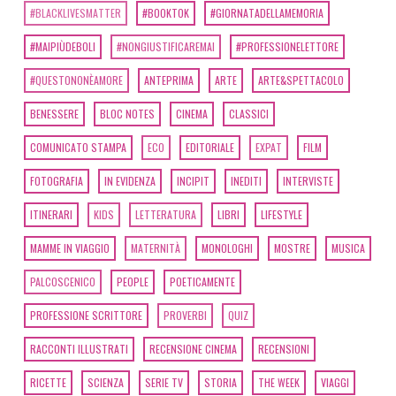
#BLACKLIVESMATTER
#BOOKTOK
#GIORNATADELLAMEMORIA
#MAIPIÙDEBOLI
#NONGIUSTIFICAREMAI
#PROFESSIONELETTORE
#QUESTONONÈAMORE
ANTEPRIMA
ARTE
ARTE&SPETTACOLO
BENESSERE
BLOC NOTES
CINEMA
CLASSICI
COMUNICATO STAMPA
ECO
EDITORIALE
EXPAT
FILM
FOTOGRAFIA
IN EVIDENZA
INCIPIT
INEDITI
INTERVISTE
ITINERARI
KIDS
LETTERATURA
LIBRI
LIFESTYLE
MAMME IN VIAGGIO
MATERNITÀ
MONOLOGHI
MOSTRE
MUSICA
PALCOSCENICO
PEOPLE
POETICAMENTE
PROFESSIONE SCRITTORE
PROVERBI
QUIZ
RACCONTI ILLUSTRATI
RECENSIONE CINEMA
RECENSIONI
RICETTE
SCIENZA
SERIE TV
STORIA
THE WEEK
VIAGGI