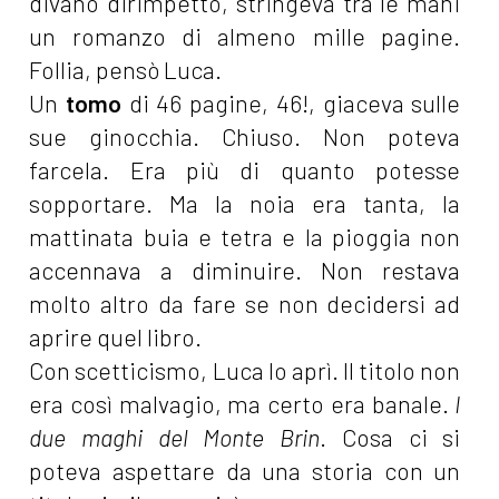
divano dirimpetto, stringeva tra le mani
un romanzo di almeno mille pagine.
Follia, pensò Luca.
Un
tomo
di 46 pagine, 46!, giaceva sulle
sue ginocchia. Chiuso. Non poteva
farcela. Era più di quanto potesse
sopportare. Ma la noia era tanta, la
mattinata buia e tetra e la pioggia non
accennava a diminuire. Non restava
molto altro da fare se non decidersi ad
aprire quel libro.
Con scetticismo, Luca lo aprì. Il titolo non
era così malvagio, ma certo era banale.
I
due maghi del Monte Brin
. Cosa ci si
poteva aspettare da una storia con un