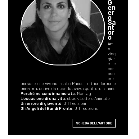
G
en
er
o
Sa
nt
or
o
Am
a
viag
giar
e e
con
osc
ere
persone che vivono in altri Paesi. Lettrice feroce e
onnivora, scrive da quando aveva quattordici anni.
Perché ne sono innamorata
, Montag
L’occasione di una vita
, ebook Lettere Animate
Un errore di gioventù
, 0111 Edizioni
Gli Angeli del Bar di Fronte
, 0111 Edizioni.
SCHEDA DELL'AUTORE