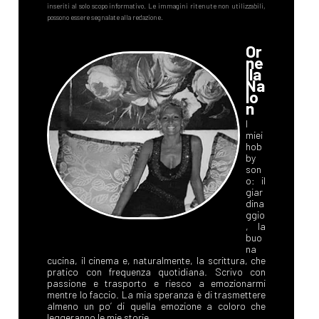
Or
ne
lla
Na
lo
n
I
miei
hob
by
son
o: il
giar
dina
ggio
, la
buo
na
cucina, il cinema e, naturalmente, la scrittura, che
pratico con frequenza quotidiana. Scrivo con
passione e trasporto e riesco a emozionarmi
mentre lo faccio. La mia speranza è di trasmettere
almeno un po’ di quella emozione a coloro che
leggeranno le mie storie.