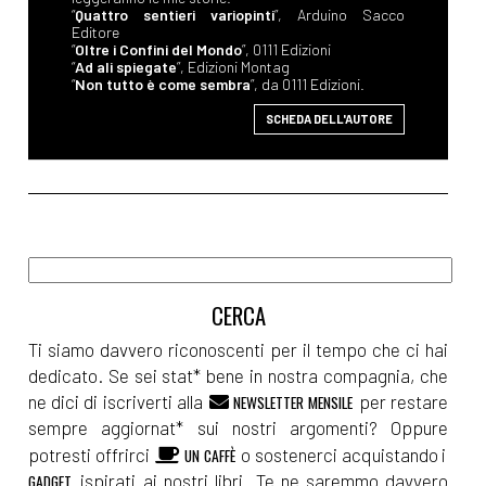
“
Quattro sentieri variopinti
”, Arduino Sacco
Editore
“
Oltre i Confini del Mondo
”, 0111 Edizioni
“
Ad ali spiegate
”, Edizioni Montag
“
Non tutto è come sembra
”, da 0111 Edizioni.
SCHEDA DELL'AUTORE
Ti siamo davvero riconoscenti per il tempo che ci hai
dedicato. Se sei stat* bene in nostra compagnia, che
ne dici di iscriverti alla
per restare
NEWSLETTER MENSILE
sempre aggiornat* sui nostri argomenti? Oppure
potresti offrirci
o sostenerci acquistando i
UN CAFFÈ
ispirati ai nostri libri. Te ne saremmo davvero
GADGET