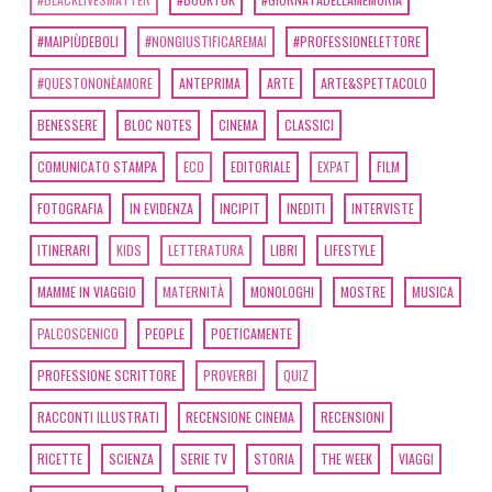
#MAIPIÙDEBOLI
#NONGIUSTIFICAREMAI
#PROFESSIONELETTORE
#QUESTONONÈAMORE
ANTEPRIMA
ARTE
ARTE&SPETTACOLO
BENESSERE
BLOC NOTES
CINEMA
CLASSICI
COMUNICATO STAMPA
ECO
EDITORIALE
EXPAT
FILM
FOTOGRAFIA
IN EVIDENZA
INCIPIT
INEDITI
INTERVISTE
ITINERARI
KIDS
LETTERATURA
LIBRI
LIFESTYLE
MAMME IN VIAGGIO
MATERNITÀ
MONOLOGHI
MOSTRE
MUSICA
PALCOSCENICO
PEOPLE
POETICAMENTE
PROFESSIONE SCRITTORE
PROVERBI
QUIZ
RACCONTI ILLUSTRATI
RECENSIONE CINEMA
RECENSIONI
RICETTE
SCIENZA
SERIE TV
STORIA
THE WEEK
VIAGGI