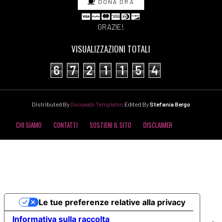
DONA ORA
GRAZIE!
VISUALIZZAZIONI TOTALI
6
7
2
1
1
5
4
Distributed By
Gooyaabi Templates
Edited By
Stefania Bergo
CHI SIAMO
CONTATTI
SOSTIENI IL SITO
DISCLAIMER
COOKIE POLICY
PRIVACY POLICY
Le tue preferenze relative alla privacy
Informativa sulla raccolta