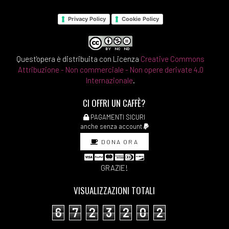
Privacy Policy
Cookie Policy
Quest'opera è distribuita con Licenza
Creative Commons
Attribuzione - Non commerciale - Non opere derivate 4.0
Internazionale
.
CI OFFRI UN CAFFÈ?
PAGAMENTI SICURI
anche senza account
DONA ORA
GRAZIE!
VISUALIZZAZIONI TOTALI
6
7
2
3
2
0
2