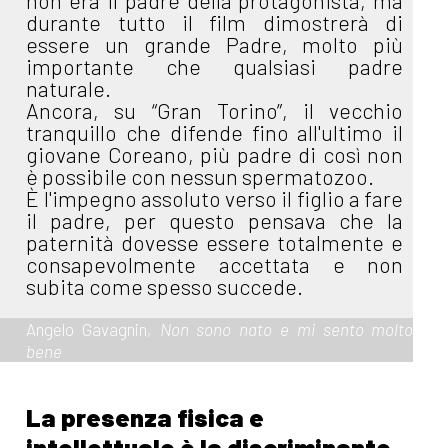
non era il padre della protagonista, ma
durante tutto il film dimostrerà di
essere un grande Padre, molto più
importante che qualsiasi padre
naturale.
Ancora, su “Gran Torino”, il vecchio
tranquillo che difende fino all'ultimo il
giovane Coreano, più padre di così non
è possibile con nessun spermatozoo.
È l'impegno assoluto verso il figlio a fare
il padre, per questo pensava che la
paternità dovesse essere totalmente e
consapevolmente accettata e non
subita come spesso succede.
Angelo Gavagnin,
Non sono nato e mi sento molto
bene
La presenza fisica e
intellettuale è la discriminante.