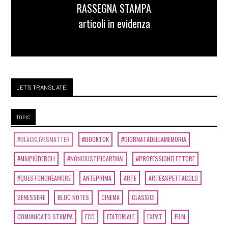
RASSEGNA STAMPA
articoli in evidenza
LET'S TRANSLATE!
TOPIC
#BLACKLIVESMATTER
#BOOKTOK
#GIORNATADELLAMEMORIA
#MAIPIÙDEBOLI
#NONGIUSTIFICAREMAI
#PROFESSIONELETTORE
#QUESTONONÈAMORE
ANTEPRIMA
ARTE
ARTE&SPETTACOLO
BENESSERE
BLOC NOTES
CINEMA
CLASSICI
COMUNICATO STAMPA
ECO
EDITORIALE
EXPAT
FILM