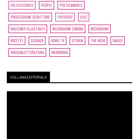
PALCOSCENICO
PEOPLE
POETICAMENTE
PROFESSIONE SCRITTORE
PROVERBI
QUIZ
RACCONTI ILLUSTRATI
RECENSIONE CINEMA
RECENSIONI
RICETTE
SCIENZA
SERIE TV
STORIA
THE WEEK
VIAGGI
VIAGGI&LETTERATURA
INLIBRERIA
COLLANA EDITORIALE