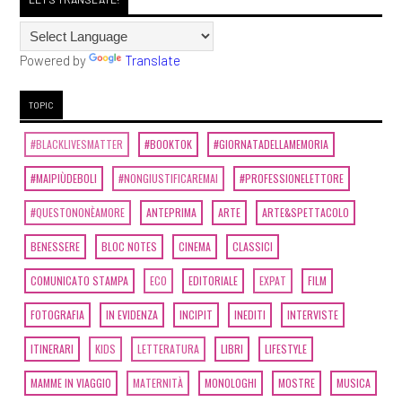
Powered by
Translate
TOPIC
#BLACKLIVESMATTER
#BOOKTOK
#GIORNATADELLAMEMORIA
#MAIPIÙDEBOLI
#NONGIUSTIFICAREMAI
#PROFESSIONELETTORE
#QUESTONONÈAMORE
ANTEPRIMA
ARTE
ARTE&SPETTACOLO
BENESSERE
BLOC NOTES
CINEMA
CLASSICI
COMUNICATO STAMPA
ECO
EDITORIALE
EXPAT
FILM
FOTOGRAFIA
IN EVIDENZA
INCIPIT
INEDITI
INTERVISTE
ITINERARI
KIDS
LETTERATURA
LIBRI
LIFESTYLE
MAMME IN VIAGGIO
MATERNITÀ
MONOLOGHI
MOSTRE
MUSICA