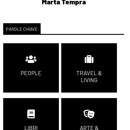
Marta Tempra
Tagliapietra: pagina 69
[11]
Zetafobia 2: La città
morta, di Gualtiero Ferrari:
PAROLE CHIAVE
pagina 69
[04]
Virtuosismi da
imbianchino, di Loris
Grassulini: pagina 69
PEOPLE
TRAVEL &
LIVING
Luglio 2021
[29]
I tuoi sogni nel mio
cassetto, di Mariagrazia
Allegra: pagina 69
LIBRI
ARTE &