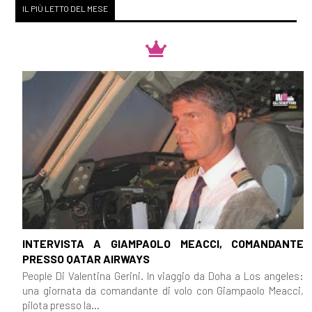
IL PIÙ LETTO DEL MESE
[26]
Mille splendidi soli, di
Khaled Hosseini: pagina 69
[12]
Duma Key, di Stephen
King: pagina 69
[05]
Denti bianchi, di Zadie
Smith: pagina 69
Novembre 2018
[28]
Il Dottor Zivago, di Boris
INTERVISTA A GIAMPAOLO MEACCI, COMANDANTE
Pasternak: pagina 69
PRESSO QATAR AIRWAYS
People Di Valentina Gerini. In viaggio da Doha a Los angeles:
[07]
Revolutionary Road, di
una giornata da comandante di volo con Giampaolo Meacci,
Richard Yates: pagina 69
pilota presso la...