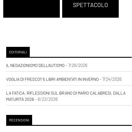
SPETTACOLO
Giugno 2021
[09]
Colette. Un sogno
audace, di Nicoletta Sipos:
pagina 69
EDITORIALI
Maggio 2021
- 7/26/2026
IL NEGAZIONISMO DELL'AUTISMO
[19]
Luce Innaturale, di Nicole
- 7/24/2026
VOGLIA DI FRESCO? 5 LIBRI AMBIENTATI IN INVERNO
Tinazzi: pagina 69
LA FATICA: RIFLESSIONI SUL BRANO DI MARIO CALABRESI, DALLA
[04]
Una felicità semplice, di
- 6/22/2026
MATURITÀ 2026
Sara Rattaro: pagina 69
RECENSIONI
Febbraio 2021