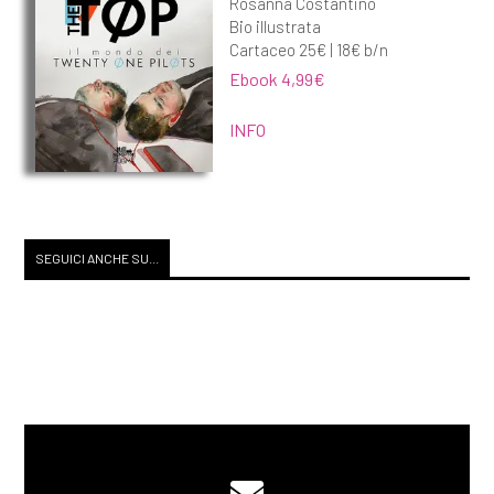
Rosanna Costantino
Settembre 2018
Bio illustrata
Cartaceo 25€ | 18€ b/n
Ebook 4,99€
[26]
Cronaca di una morte
annunciata, di Gabriel Garcia
INFO
Marquez: pagina 69
[19]
Jane Eyre, di Charlotte
Brontë: pagina 69
SEGUICI ANCHE SU...
[05]
Il grande Gatsby, di
Francis Scott Fitzgerald:
pagina 69
Agosto 2018
[22]
Il bene ostinato, di Paolo