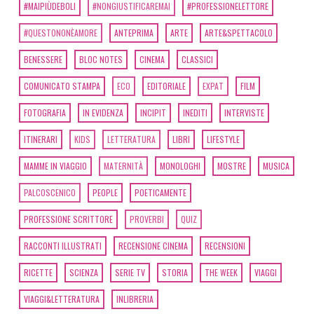
#MAIPIÙDEBOLI
#NONGIUSTIFICAREMAI
#PROFESSIONELETTORE
[11]
I mitici anni ottanta,
#QUESTONONÈAMORE
ANTEPRIMA
ARTE
ARTE&SPETTACOLO
antologia a cura di Emma
BENESSERE
BLOC NOTES
CINEMA
CLASSICI
Fenu: la pagina 69
COMUNICATO STAMPA
ECO
EDITORIALE
EXPAT
FILM
FOTOGRAFIA
IN EVIDENZA
INCIPIT
INEDITI
INTERVISTE
Giugno 2019
ITINERARI
KIDS
LETTERATURA
LIBRI
LIFESTYLE
[11]
Pasta fatta in casa, di
MAMME IN VIAGGIO
MATERNITÀ
MONOLOGHI
MOSTRE
MUSICA
Luca Murano: pagina 69
PALCOSCENICO
PEOPLE
POETICAMENTE
PROFESSIONE SCRITTORE
PROVERBI
QUIZ
Marzo 2019
RACCONTI ILLUSTRATI
RECENSIONE CINEMA
RECENSIONI
[21]
Ponti sommersi, di
RICETTE
SCIENZA
SERIE TV
STORIA
THE WEEK
VIAGGI
Tamara Marcelli: pagina 69
VIAGGI&LETTERATURA
INLIBRERIA