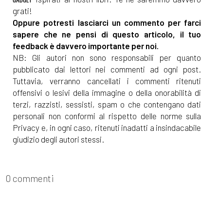
[06]
Nucleo Operativo A5, di
grati!
Oppure potresti lasciarci un commento per farci
Nicolò Maniscalco: pagina 69
sapere che ne pensi di questo articolo, il tuo
feedback è davvero importante per noi.
Febbraio 2022
NB: Gli autori non sono responsabili per quanto
pubblicato dai lettori nei commenti ad ogni post.
Tuttavia, verranno cancellati i commenti ritenuti
[23]
Intrecci di Trama volume
offensivi o lesivi della immagine o della onorabilità di
2, Autori Vari: pagina 69
terzi, razzisti, sessisti, spam o che contengano dati
personali non conformi al rispetto delle norme sulla
Privacy e, in ogni caso, ritenuti inadatti a insindacabile
Dicembre 2021
giudizio degli autori stessi.
[22]
Un modo lo trovo, di
Paola Napoleone: pagina 69
0 commenti
Novembre 2021