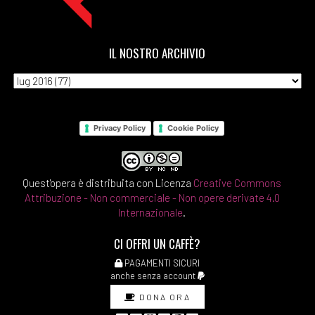
Silvia Pattarini: pagina 69
[11]
Tartarughe marine, di
Gianna Gambini: pagina 69
IL NOSTRO ARCHIVIO
[04]
La Repubblica delle
stragi impunite, di
Ferdinando Imposimato:
Privacy Policy
Cookie Policy
pagina 69
Marzo 2018
Quest'opera è distribuita con Licenza
Creative Commons
Attribuzione - Non commerciale - Non opere derivate 4.0
Internazionale
.
[28]
Cuore, di Edmondo De
CI OFFRI UN CAFFÈ?
Amicis: pagina 69
PAGAMENTI SICURI
[21]
La casa nel bosco, di
anche senza account
Gianrico e Francesco
DONA ORA
Carofiglio: pagina 69