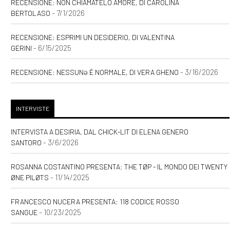
RECENSIONE: NON CHIAMATELO AMORE, DI CAROLINA
- 7/1/2026
BERTOLASO
[24]
Zucchero filato, di
Valentina Pelliccia: pagina 69
RECENSIONE: ESPRIMI UN DESIDERIO, DI VALENTINA
- 6/15/2025
GERINI
Settembre 2020
- 3/16/2026
RECENSIONE: NESSUNƏ È NORMALE, DI VERA GHENO
[03]
Storie delle Terre Unite.
INTERVISTE
Il risveglio della Fenice, di
Andrea Riccardo Gasparoni:
INTERVISTA A DESIRIA, DAL CHICK-LIT DI ELENA GENERO
- 3/6/2026
SANTORO
pagina 69
ROSANNA COSTANTINO PRESENTA: THE TØP - IL MONDO DEI TWENTY
- 11/14/2025
ØNE PILØTS
Agosto 2020
FRANCESCO NUCERA PRESENTA: 118 CODICE ROSSO
[20]
Caro e stinto, di Maury
- 10/23/2025
SANGUE
Incen: pagina 69