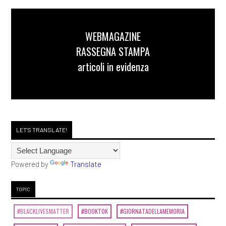
Maggio 2020
WEBMAGAZINE
RASSEGNA STAMPA
[15]
Natura morta, di Andrea
articoli in evidenza
Giorgi: pagina 69
[09]
I racconti incantati,
Gloria Donati: pagina 69
LET'S TRANSLATE!
Novembre 2019
Powered by
Translate
[20]
La Terra canta in Do, di
Maurizio Agostini: pagina 69
TOPIC
#BLACKLIVESMATTER
#BOOKTOK
#GIORNATADELLAMEMORIA
Ottobre 2019