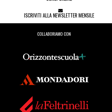
Maggio 2018
ISCRIVITI ALLA NEWSLETTER MENSILE
[30]
L'anima fotografata, di
Tania Piazza e Ivano
COLLABORIAMO CON
Mercanzin: pagina 69
[16]
La quarta sorella, di
Vittorino Andreoli: pagina 69
Aprile 2018
[25]
Cenerentola a Kabul, di
Rukhsana Khan: pagina 69
[18]
Il tempo di un caffè, di