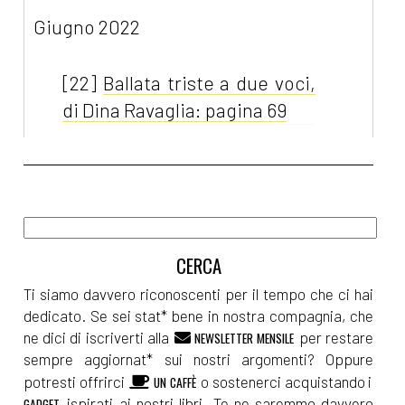
Giugno 2022
[22]
Ballata triste a due voci,
di Dina Ravaglia: pagina 69
Maggio 2022
[12]
Il sogno dell'isola, di
Tamara Marcelli: pagina 69
Ti siamo davvero riconoscenti per il tempo che ci hai
Aprile 2022
dedicato. Se sei stat* bene in nostra compagnia, che
ne dici di iscriverti alla
per restare
NEWSLETTER MENSILE
sempre aggiornat* sui nostri argomenti? Oppure
[20]
Sognando la libertà, di
potresti offrirci
o sostenerci acquistando i
UN CAFFÈ
Silvia Pattarini: pagina 69
ispirati ai nostri libri. Te ne saremmo davvero
GADGET