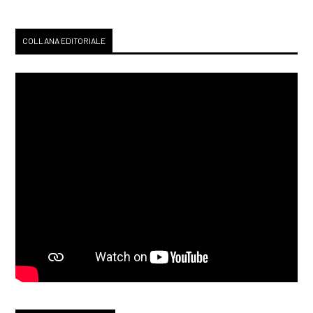
Febbraio 2019
COLLANA EDITORIALE
[27]
Io sono il Nordest, a cura
di Francesca Visentin: pagina
69
Gennaio 2019
[30]
Racconti di stelle al bar
Zodiak, di Loriana Lucciarini
e Maria Sabina Coluccia:
pagina 69
Dicembre 2018