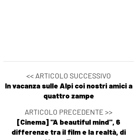
[24]
La stanza numero
cinque, di Stefania Bergo:
pagina 69
[17]
Battiti. Radio 100bpm, di
Matteo Carecci: pagina 69
Ottobre 2021
<< ARTICOLO SUCCESSIVO
In vacanza sulle Alpi coi nostri amici a
[06]
Petrolio bollente, di
quattro zampe
Katia Manfredi: pagina 69
ARTICOLO PRECEDENTE >>
Agosto 2021
[Cinema] "A beautiful mind", 6
differenze tra il film e la realtà, di
[18]
Risorgemia, di Decimo