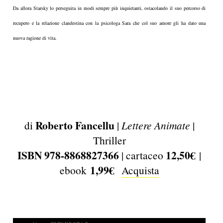
Da allora Starsky lo perseguita in modi sempre più inquietanti, ostacolando il suo percorso di
recupero e la relazione clandestina con la psicologa Sara che col suo amore gli ha dato una
nuova ragione di vita.
Roberto Fancellu
di
|
Lettere Animate
|
Thriller
ISBN 978-8868827366
12,50€
| cartaceo
|
1,99€
ebook
Acquista