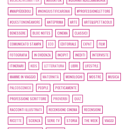
#BLACKLIVESMATTER
#BOOKTOK
#GIORNATADELLAMEMORIA
#MAIPIÙDEBOLI
#NONGIUSTIFICAREMAI
#PROFESSIONELETTORE
#QUESTONONÈAMORE
ANTEPRIMA
ARTE
ARTE&SPETTACOLO
BENESSERE
BLOC NOTES
CINEMA
CLASSICI
COMUNICATO STAMPA
ECO
EDITORIALE
EXPAT
FILM
FOTOGRAFIA
IN EVIDENZA
INCIPIT
INEDITI
INTERVISTE
ITINERARI
KIDS
LETTERATURA
LIBRI
LIFESTYLE
MAMME IN VIAGGIO
MATERNITÀ
MONOLOGHI
MOSTRE
MUSICA
PALCOSCENICO
PEOPLE
POETICAMENTE
PROFESSIONE SCRITTORE
PROVERBI
QUIZ
RACCONTI ILLUSTRATI
RECENSIONE CINEMA
RECENSIONI
RICETTE
SCIENZA
SERIE TV
STORIA
THE WEEK
VIAGGI