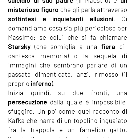
suicidio di suo padre
(il Maestro) e
un
misterioso figuro
che gli parla attraverso
sottintesi e inquietanti allusioni
. Ci
domandiamo cosa sia più pericoloso per
Massimo: se colui che si fa chiamare
Starsky
(che somiglia a una
fiera
di
dantesca memoria) o la sequela di
immagini che sembrano parlare di un
passato dimenticato, anzi, rimosso (il
proprio
inferno
).
Inizia quindi, su due fronti, una
persecuzione
dalla quale è impossibile
sfuggire. Un po’ come quel racconto di
Kafka che narra di un topolino inguaiato
fra la trappola e un famelico gatto.