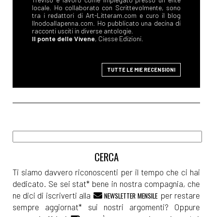
locale. Ho collaborato con Scrittevolmente, sono
tra i redattori di Art-Litteram.com e curo il blog
Ilnodoallapenna.com. Ho pubblicato una decina di
racconti usciti in diverse antologie.
Il ponte delle Vivene
, Ciesse Edizioni.
TUTTE LE MIE RECENSIONI
Ti siamo davvero riconoscenti per il tempo che ci hai
dedicato. Se sei stat* bene in nostra compagnia, che
ne dici di iscriverti alla
per restare
NEWSLETTER MENSILE
sempre aggiornat* sui nostri argomenti? Oppure