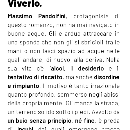
Viverlo.
Massimo Pandolfini
, protagonista di
questo romanzo, non ha mai navigato in
buone acque. Gli è arduo attraccare in
una sponda che non gli si sbricioli tra le
mani o non lasci spazio ad acque nelle
quali andare, di nuovo, alla deriva. Nella
sua vita c’è l’
alcol
, il
desiderio
e il
tentativo di riscatto
, ma anche
disordine
e rimpianto
. Il motivo è tanto irrazionale
quanto profondo, sommerso negli abissi
della propria mente. Gli manca la strada,
un terreno solido sotto i piedi. Avvolto da
un buio senza principio, né fine
, è preda
di
incubi
dai quali emergono tracce