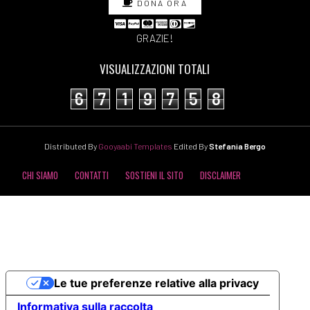
DONA ORA
GRAZIE!
VISUALIZZAZIONI TOTALI
6
7
1
9
7
5
8
Distributed By
Gooyaabi Templates
Edited By
Stefania Bergo
CHI SIAMO
CONTATTI
SOSTIENI IL SITO
DISCLAIMER
COOKIE POLICY
PRIVACY POLICY
Le tue preferenze relative alla privacy
Informativa sulla raccolta