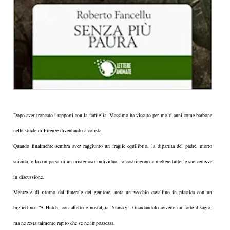
Dopo aver troncato i rapporti con la famiglia, Massimo ha vissuto per molti anni come barbone
nelle strade di Firenze diventando alcolista.
Quando finalmente sembra aver raggiunto un fragile equilibrio, la dipartita del padre, morto
suicida, e la comparsa di un misterioso individuo, lo costringono a mettere tutte le sue certezze
in discussione.
Mentre è di ritorno dal funerale del genitore, nota un vecchio cavallino in plastica con un
bigliettino: “A Hutch, con affetto e nostalgia. Starsky.” Guardandolo avverte un forte disagio,
ma ne resta talmente rapito che se ne impossessa.