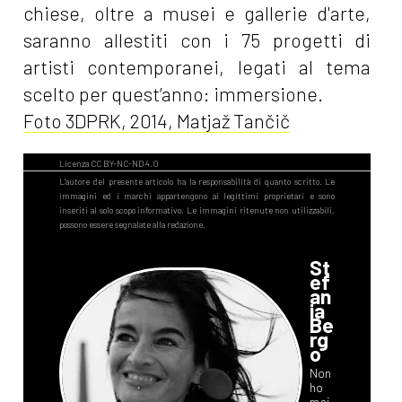
chiese, oltre a musei e gallerie d'arte,
saranno allestiti con i 75 progetti di
artisti contemporanei, legati al tema
scelto per quest’anno: immersione.
Foto 3DPRK, 2014, Matjaž Tančič
St
ef
an
ia
Be
rg
o
Non
ho
mai