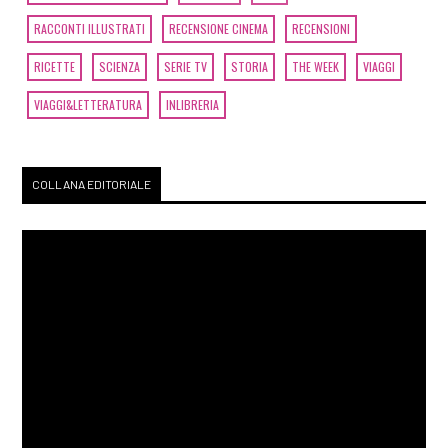
RACCONTI ILLUSTRATI
RECENSIONE CINEMA
RECENSIONI
RICETTE
SCIENZA
SERIE TV
STORIA
THE WEEK
VIAGGI
VIAGGI&LETTERATURA
INLIBRERIA
COLLANA EDITORIALE