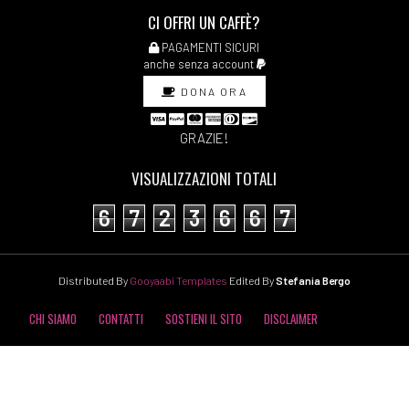
CI OFFRI UN CAFFÈ?
PAGAMENTI SICURI
anche senza account
DONA ORA
GRAZIE!
VISUALIZZAZIONI TOTALI
6
7
2
3
6
6
7
Distributed By
Gooyaabi Templates
Edited By
Stefania Bergo
CHI SIAMO
CONTATTI
SOSTIENI IL SITO
DISCLAIMER
COOKIE POLICY
PRIVACY POLICY