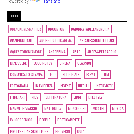
Powered by
Translate
TOPIC
#BLACKLIVESMATTER
#BOOKTOK
#GIORNATADELLAMEMORIA
#MAIPIÙDEBOLI
#NONGIUSTIFICAREMAI
#PROFESSIONELETTORE
#QUESTONONÈAMORE
ANTEPRIMA
ARTE
ARTE&SPETTACOLO
BENESSERE
BLOC NOTES
CINEMA
CLASSICI
COMUNICATO STAMPA
ECO
EDITORIALE
EXPAT
FILM
FOTOGRAFIA
IN EVIDENZA
INCIPIT
INEDITI
INTERVISTE
ITINERARI
KIDS
LETTERATURA
LIBRI
LIFESTYLE
MAMME IN VIAGGIO
MATERNITÀ
MONOLOGHI
MOSTRE
MUSICA
PALCOSCENICO
PEOPLE
POETICAMENTE
PROFESSIONE SCRITTORE
PROVERBI
QUIZ