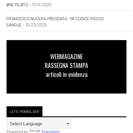
[08]
Zucchero filato, di
- 11/14/2025
ØNE PILØTS
Valentina Pelliccia: incipit
FRANCESCO NUCERA PRESENTA: 118 CODICE ROSSO
- 10/23/2025
SANGUE
Settembre 2020
[30]
Storie delle Terre Unite.
Il risveglio della Fenice, di
WEBMAGAZINE
Andrea Riccardo Gasparoni:
RASSEGNA STAMPA
incipit
articoli in evidenza
Agosto 2020
[03]
Caro e stinto, di Maury
LET'S TRANSLATE!
Incen: incipit
Powered by
Translate