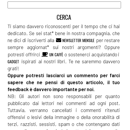
incipit
Aprile 2022
Ti siamo davvero riconoscenti per il tempo che ci hai
dedicato. Se sei stat* bene in nostra compagnia, che
[04]
Paulina e l'Acqua della
ne dici di iscriverti alla
per restare
NEWSLETTER MENSILE
sempre aggiornat* sui nostri argomenti? Oppure
Vita, di Michaela Šebőková
potresti offrirci
o sostenerci acquistando i
UN CAFFÈ
Vannini: incipit
ispirati ai nostri libri. Te ne saremmo davvero
GADGET
grati!
Oppure potresti lasciarci un commento per farci
Marzo 2022
sapere che ne pensi di questo articolo, il tuo
feedback è davvero importante per noi.
[14]
L'occasione di una vita, di
NB: Gli autori non sono responsabili per quanto
Elena Genero Santoro: incipit
pubblicato dai lettori nei commenti ad ogni post.
Tuttavia, verranno cancellati i commenti ritenuti
offensivi o lesivi della immagine o della onorabilità di
Dicembre 2021
terzi, razzisti, sessisti, spam o che contengano dati