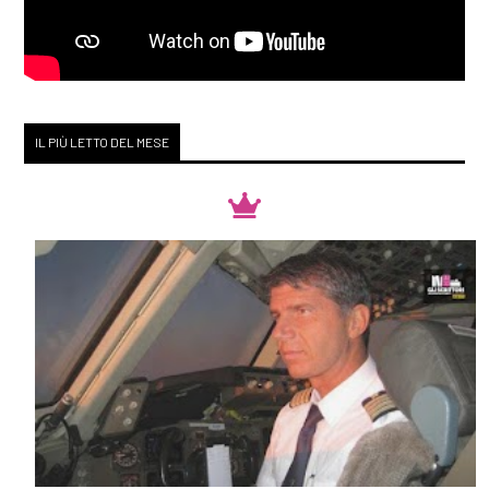
Zodiak, di Loriana Lucciarini
e Maria Sabina Coluccia:
incipit
IL PIÙ LETTO DEL MESE
Gennaio 2019
[14]
Sulle ali della fantasia, di
Ornella Nalon: incipit
Novembre 2018
[19]
Sotto il sole di
mezzanotte, di Higashino
Keigo: incipit