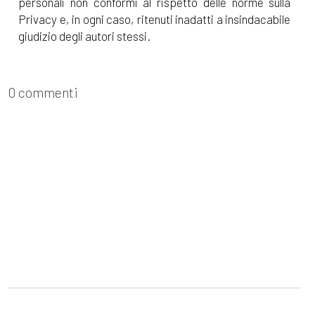
personali non conformi al rispetto delle norme sulla
Privacy e, in ogni caso, ritenuti inadatti a insindacabile
[27]
DAD – Divertendosi A
giudizio degli autori stessi.
Distanza, di Chiara Rossi:
incipit
[20]
Il viaggio che rifarei, di
0 commenti
Johnny Do: incipit
Novembre 2021
[22]
Storie di mare e di
orizzonti, a cura di Cultura al
femminile: incipit
Ottobre 2021