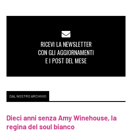
[23]
La lettera d'amore, di
Riley Lucinda: incipit
Giugno 2018
RICEVI LA NEWSLETTER
CON GLI AGGIORNAMENTI
[05]
The Sinner. La
E I POST DEL MESE
peccatrice, di Petra
Hammesfahr: incipit
Maggio 2018
DAL NOSTRO ARCHIVIO
[21]
Teresa Papavero e la
maledizione di Strangolagalli,
Dieci anni senza Amy Winehouse, la
di Chiara Moscardelli: incipit
regina del soul bianco