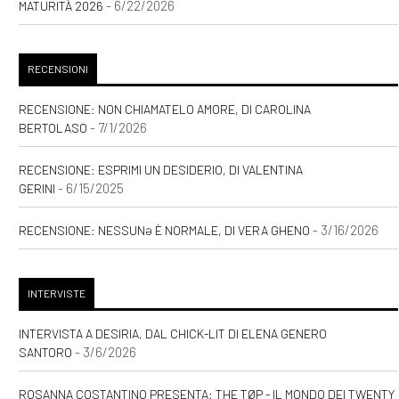
incipit
- 6/22/2026
MATURITÀ 2026
Maggio 2021
RECENSIONI
RECENSIONE: NON CHIAMATELO AMORE, DI CAROLINA
[31]
Colette. Un sogno
- 7/1/2026
BERTOLASO
audace, di Nicoletta Sipos:
incipit
RECENSIONE: ESPRIMI UN DESIDERIO, DI VALENTINA
- 6/15/2025
GERINI
[24]
Luce innaturale, di
Nicole Tinazzi: incipit
- 3/16/2026
RECENSIONE: NESSUNƏ È NORMALE, DI VERA GHENO
[17]
Una felicità semplice, di
Sara Rattaro: incipit
INTERVISTE
INTERVISTA A DESIRIA, DAL CHICK-LIT DI ELENA GENERO
Marzo 2021
- 3/6/2026
SANTORO
ROSANNA COSTANTINO PRESENTA: THE TØP - IL MONDO DEI TWENTY