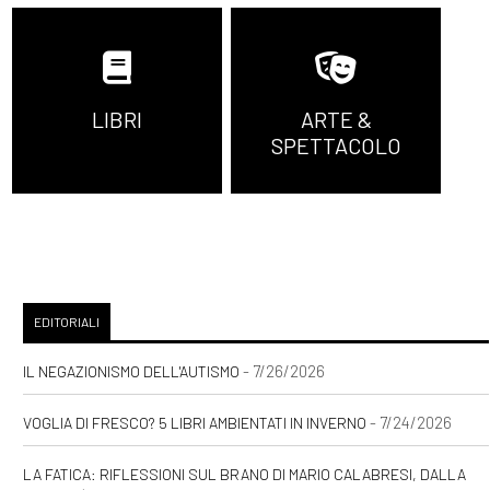
Luglio 2021
LIBRI
ARTE &
[19]
Virtuosismi da
SPETTACOLO
imbianchino, di Loris
Grassulini: incipit
[12]
I tuoi sogni nel mio
cassetto, di Mariagrazia
Allegra: incipit
EDITORIALI
Giugno 2021
- 7/26/2026
IL NEGAZIONISMO DELL'AUTISMO
- 7/24/2026
VOGLIA DI FRESCO? 5 LIBRI AMBIENTATI IN INVERNO
[14]
Wallis Simpson. Una sola
debolezza, di Elena Mora:
LA FATICA: RIFLESSIONI SUL BRANO DI MARIO CALABRESI, DALLA