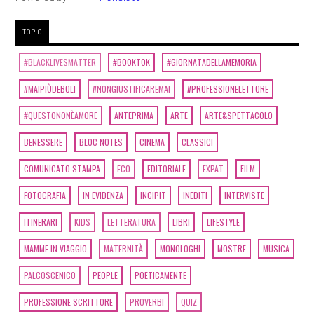
Maggio 2020
TOPIC
[25]
Natura morta, di Andrea
#BLACKLIVESMATTER
#BOOKTOK
#GIORNATADELLAMEMORIA
Giorgi: incipit
#MAIPIÙDEBOLI
#NONGIUSTIFICAREMAI
#PROFESSIONELETTORE
#QUESTONONÈAMORE
ANTEPRIMA
ARTE
ARTE&SPETTACOLO
Aprile 2020
BENESSERE
BLOC NOTES
CINEMA
CLASSICI
[27]
I racconti incantati, di
COMUNICATO STAMPA
ECO
EDITORIALE
EXPAT
FILM
Gloria Donati: incipit
FOTOGRAFIA
IN EVIDENZA
INCIPIT
INEDITI
INTERVISTE
ITINERARI
KIDS
LETTERATURA
LIBRI
LIFESTYLE
Dicembre 2019
MAMME IN VIAGGIO
MATERNITÀ
MONOLOGHI
MOSTRE
MUSICA
[02]
La Terra canta in Do, di
PALCOSCENICO
PEOPLE
POETICAMENTE
Maurizio Agostini: incipit
PROFESSIONE SCRITTORE
PROVERBI
QUIZ