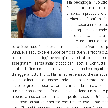
alla pedagogia rivoluzi
frequentato un apposito c
or sono, imprevedibile e f
steineriana in cui mi fi
quarantasei anni suonati,
mia moglie e una grande 
hanno portato a recitare
questo libro. Inutile dire
perché c’è materiale interessantissimo per scriverne ben pi
Dunque, a seguito delle suddette vicissitudini, a febbraio 
poiché nei pomeriggi avevo già diversi studenti da seg
assegnatami, senza andar troppo per il sottile. Con tutte 
Infatti alla fine me la sono cavata, talvolta anche elegan
chi leggerà tutto il libro. Ma mai avrei pensato che sarebb
talmente incredibile – anche il mio comportamento, che n
tutto nel giro di un quarto d’ora, il primo nella prima classe
punto di non avere più risorse a disposizione, un istante
proprio la musica, con la lirica e la polifonia sacra. Un’isp
miei cavalli di battaglia nei cori che frequentavo: la parte de
Coro Città di Cernusco) e un riadattamento per il coro de