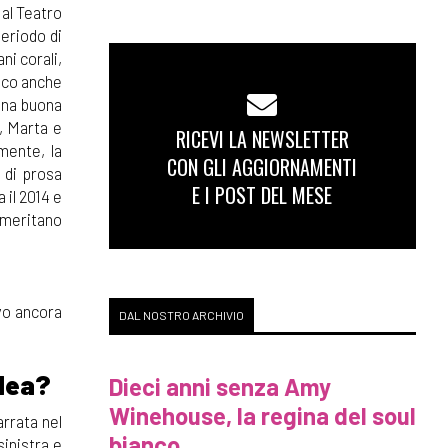
 al Teatro
eriodo di
ni corali,
dico anche
 una buona
, Marta e
RICEVI LA NEWSLETTER
lmente, la
CON GLI AGGIORNAMENTI
 di prosa
E I POST DEL MESE
 il 2014 e
e meritano
evo ancora
DAL NOSTRO ARCHIVIO
idea?
Dieci anni senza Amy
Winehouse, la regina del soul
arrata nel
bianco
sinistra e