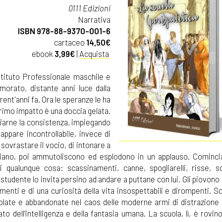
0111 Edizioni
Narrativa
ISBN 978-88-9370-001-6
cartaceo
14,50€
ebook
3,99€
|
Acquista
tituto Professionale maschile e
morato, distante anni luce dalla
ent'anni fa. Ora le speranze le ha
primo impatto è una doccia gelata.
giarne la consistenza, impiegando
appare incontrollabile, invece di
sovrastare il vocio, di intonare a
cchiano, poi ammutoliscono ed esplodono in un applauso. Cominci
zi qualunque cosa: scassinamenti, canne, spogliarelli, risse, s
studente lo invita persino ad andare a puttane con lui. Gli piovo
imenti e di una curiosità della vita insospettabili e dirompenti. So
solate e abbandonate nel caos delle moderne armi di distrazione
imato dell’intelligenza e della fantasia umana. La scuola, lì, è rov