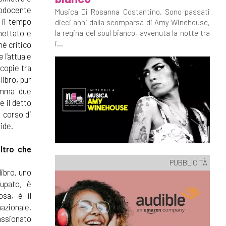
neodocente
Musica Di Rosanna Costantino. Sono passati
 il tempo
dieci anni dalla scomparsa di Amy Winehouse,
chettato e
la regina del soul bianco, avvenuta la notte tra
i...
hé critico
 l’attuale
 copie tra
libro, pur
ramma due
e il detto
n corso di
ide.
ltro che
PUBBLICITÀ
libro, uno
upato, è
osa, è il
nazionale,
assionato