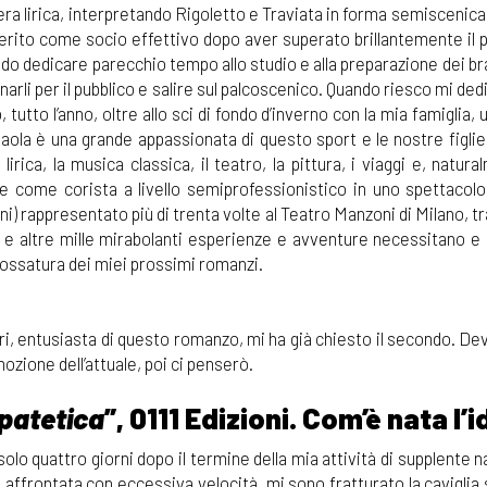
era lirica, interpretando Rigoletto e Traviata in forma semiscenica
erito come socio effettivo dopo aver superato brillantemente il p
ndo dedicare parecchio tempo allo studio e alla preparazione dei bra
rli per il pubblico e salire sul palcoscenico. Quando riesco mi de
tutto l’anno, oltre allo sci di fondo d’inverno con la mia famiglia,
aola è una grande appassionata di questo sport e le nostre figlie
ica, la musica classica, il teatro, la pittura, i viaggi e, natura
re come corista a livello semiprofessionistico in uno spettacolo
i) rappresentato più di trenta volte al Teatro Manzoni di Milano, tra
esta e altre mille mirabolanti esperienze e avventure necessitano 
l’ossatura dei miei prossimi romanzi.
tori, entusiasta di questo romanzo, mi ha già chiesto il secondo. D
ozione dell’attuale, poi ci penserò.
)patetica
”, 0111 Edizioni. Com’è nata l’
solo quattro giorni dopo il termine della mia attività di supplente n
 affrontata con eccessiva velocità, mi sono fratturato la caviglia 