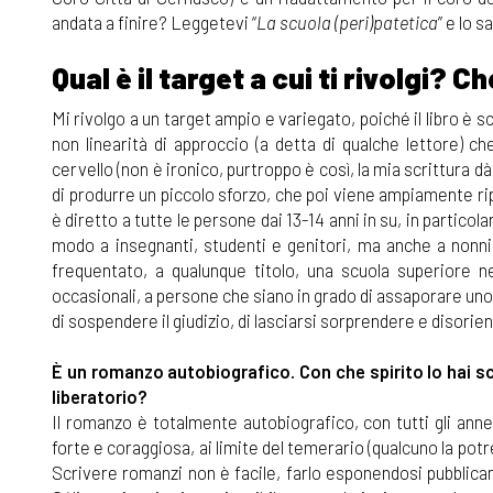
andata a finire? Leggetevi “
La scuola (peri)patetica
” e lo 
Qual è il target a cui ti rivolgi? 
Mi rivolgo a un target ampio e variegato, poiché il libro è 
non linearità di approccio (a detta di qualche lettore) 
cervello (non è ironico, purtroppo è così, la mia scrittura d
di produrre un piccolo sforzo, che poi viene ampiamente ripag
è diretto a tutte le persone dai 13-14 anni in su, in particol
modo a insegnanti, studenti e genitori, ma anche a nonni, 
frequentato, a qualunque titolo, una scuola superiore neg
occasionali, a persone che siano in grado di assaporare uno s
di sospendere il giudizio, di lasciarsi sorprendere e disorien
È un romanzo autobiografico. Con che spirito lo hai s
liberatorio?
Il romanzo è totalmente autobiografico, con tutti gli ann
forte e coraggiosa, ai limite del temerario (qualcuno la 
Scrivere romanzi non è facile, farlo esponendosi pubblic