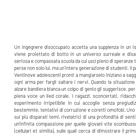
Un ingegnere disoccupato accetta una supplenza in un Is
viene proiettato di botto in un universo surreale e disa
seriosa e compassata scuola da cui uscì pieno di speranze tr
perse non solo lui, ma un'intera generazione di studenti. Il 
Ventinove adolescenti pronti a mangiarselo iniziano a sag
ogni arma per fargli saltare i nervi. Quando la situazione 
alzare bandiera bianca un colpo di genio gli suggerisce, per 
piena voce un lied corale. I ragazzi, sconcertati, rida
esperimento irripetibile in cui accoglie senza pregiudi
bestemmie, tentativi di corruzione e coretti omofobi. Uno 
sui più disparati temi, rivelatrici di una profondità di sent
un’infinita compassione per quelle giovani vite scombus
(cellulari et similia), sulle quali cerca di dimostrare il pr