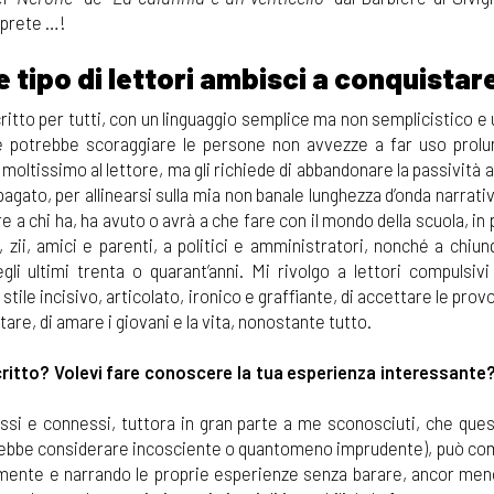
saprete …!
Che tipo di lettori ambisci a conquistar
scritto per tutti, con un linguaggio semplice ma non semplicistico e
che potrebbe scoraggiare le persone non avvezze a far uso prolu
à moltissimo al lettore, ma gli richiede di abbandonare la passività 
ato, per allinearsi sulla mia non banale lunghezza d’onda narrativa)
are a chi ha, ha avuto o avrà a che fare con il mondo della scuola, in 
zii, amici e parenti, a politici e amministratori, nonché a chiun
li ultimi trenta o quarant’anni. Mi rivolgo a lettori compulsivi 
tile incisivo, articolato, ironico e graffiante, di accettare le prov
tare, di amare i giovani e la vita, nonostante tutto.
critto? Volevi fare conoscere la tua esperienza interessante
essi e connessi, tuttora in gran parte a me sconosciuti, che ques
potrebbe considerare incosciente o quantomeno imprudente), può co
amente e narrando le proprie esperienze senza barare, ancor men