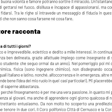
uona volontà e l’amore potranno sortire il miracolo. Un'istantan
i gettarsi nel fuoco, disillusa e incapace di appassionarsi, ma c
fidarsi. Tra le righe si intravede un messaggio di fiducia in ques
lti che non sanno cosa farsene né cosa fare.
tore racconta
di tutti i giorni?
co e imprevedibile, eclettico e dedito a mille interessi, in continu
za ben delineata, grazie all’attuale impiego come insegnante di
ello studente che seguo ormai da un anno). Nel pomeriggio poi mi 
 chimica, fisica (sono ingegnere chimico), non disdegnando occa
uali italiano e latino, nonché, all’occorrenza e in emergenza, altre 
nde bene l’idea del mio ruolo in quei casi particolari). Mi piacereb
 di saperne abbastanza.
è, perché l’insegnamento è per me una vera passione, in quanto mi
enza ai giovani, ma anche di apprendere ogni giorno qualcosa di n
 altrettanto entusiasmo. Da non molto ho scoperto una predilezi
 tenore in due cori, il Coro polifonico Città di Cernusco e la Cor