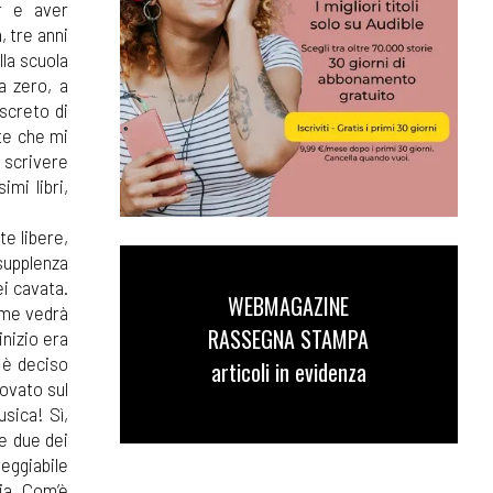
er e aver
, tre anni
lla scuola
a zero, a
iscreto di
te che mi
 scrivere
imi libri,
te libere,
supplenza
i cavata.
WEBMAGAZINE
come vedrà
RASSEGNA STAMPA
inizio era
 è deciso
articoli in evidenza
rovato sul
sica! Sì,
me due dei
reggiabile
lia. Com’è