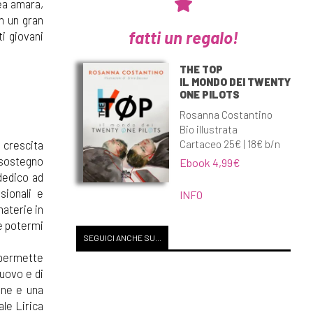
ea amara,
on un gran
fatti un regalo!
ti giovani
THE TOP
IL MONDO DEI TWENTY
ONE PILOTS
Rosanna Costantino
Bio illustrata
Cartaceo 25€ | 18€ b/n
a crescita
 sostegno
Ebook 4,99€
dedico ad
sionali e
INFO
materie in
be potermi
SEGUICI ANCHE SU...
 permette
uovo e di
one e una
ale Lirica