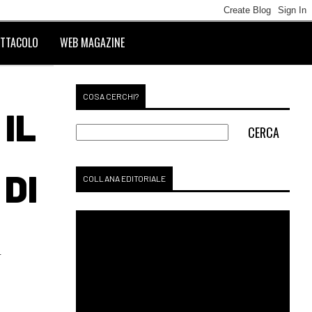
TTACOLO
WEB MAGAZINE
COSA CERCHI?
IL
 DI
COLLANA EDITORIALE
T