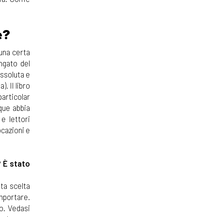
e?
 una certa
ngato del
assoluta e
. Il libro
particolar
que abbia
e lettori
ocazioni e
? È stato
ta scelta
mportare.
o. Vedasi