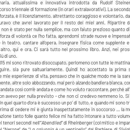
onaria, attualissima e innovativa introdotta da Rudolf Stein
orso triennale di formazione (in orari extralavorativi). La seconda
orzata, è il licenziamento, altrettanto coraggioso e volontario, da
guravo che avrei lavorato per il resto dei miei anni. Ripartire d
 non è stato per nulla semplice, ma con l’aiuto prezioso quanto d
forza di volontà ce l’ho fatta, aprendomi strade nuove e impensa
 in teatro, cantare all’opera, insegnare fisica come supplente e
 altro, qui e ora. Ci sarà tutto nel prossimo libro. Anzi, nei pross
ù di uno.
2015 mi sono ritrovato disoccupato, perlomeno con tutte le mattina
uire, sia pure saltuariamente. Quindi ho accettato la prima 
le mie esperienze di vita, pensavo che in qualche modo me la sare
temente, altre solo abbozzando, mai però alzando bandiera bianca, 
e andata così com’è andata e come ho voluto raccontare, perché all’
on avevo per nulla previsto - che non ci credevo nemmeno io. Si
. In quel quarto d’ora è successo un po’ di tutto, e quando mi sono t
 prima di cedere mi è giunta inaspettatamente in soccorso … la mu
irazione tanto folle quanto felice mi ha fatto intonare a tutto volu
i tenori secondi nell'“
Abendlied
” di Rheinberger (col mitico e impa
l “
Nerone
” de “
La calunnia è un venticello
” dal Barbiere di Sivig