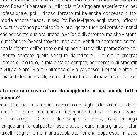
vo l’idea di riversare in un libro la mia singolare esperienza di 
 Professionale, poi il riposo forzato mi ha anche concesso tutto
memoria ancora fresca. In seguito l’ho levigato, aggiustato, infioc
e cultura, grande perspicacia e intelligenza fuori del comune, nonc
che per conto suo era un’opera valida e divertente, ma che – stante
e e, quand’anche l’avessi trovato, non avrei venduto nemmeno cento
con la ricerca dell’editore e mi spinge tuttora alla promozione del 
(senza contare quelle vendute dall’editore). Ho già in prog
blioteca di Pioltello, la mia città da sempre, per cercare di smentir
 2017 alle ore 18 alla Biblioteca di via Valvassori Peroni, e altre i
iaciute le cose facili, e quel che mi stimola al massimo sono le sf
to che si ritrova a fare da supplente in una scuola tutt’a
prosegue?
ando prima – in sintesi; il racconto dettagliato lo farò in un altro 
licherò - come mai questo ingegnere (io) si ritrova disocc
e il prosieguo. Ci sono due tappe: la prima, assai coraggi
 cinque anni fa, dal posto fisso e supersicuro in una grande multi
ura dell’insegnamento in una scuola steineriana, dopo essermi app