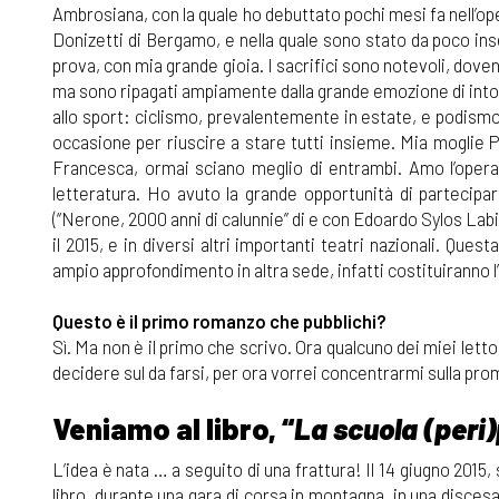
Ambrosiana, con la quale ho debuttato pochi mesi fa nell’op
Donizetti di Bergamo, e nella quale sono stato da poco ins
prova, con mia grande gioia. I sacrifici sono notevoli, dove
ma sono ripagati ampiamente dalla grande emozione di intona
allo sport: ciclismo, prevalentemente in estate, e podismo, 
occasione per riuscire a stare tutti insieme. Mia moglie P
Francesca, ormai sciano meglio di entrambi. Amo l’opera lir
letteratura. Ho avuto la grande opportunità di partecipa
(“Nerone, 2000 anni di calunnie” di e con Edoardo Sylos Labin
il 2015, e in diversi altri importanti teatri nazionali. Qu
ampio approfondimento in altra sede, infatti costituiranno 
Questo è il primo romanzo che pubblichi?
Sì. Ma non è il primo che scrivo. Ora qualcuno dei miei let
decidere sul da farsi, per ora vorrei concentrarmi sulla prom
Veniamo al libro, “
La scuola (peri
L’idea è nata … a seguito di una frattura! Il 14 giugno 2015, 
libro, durante una gara di corsa in montagna, in una discesa