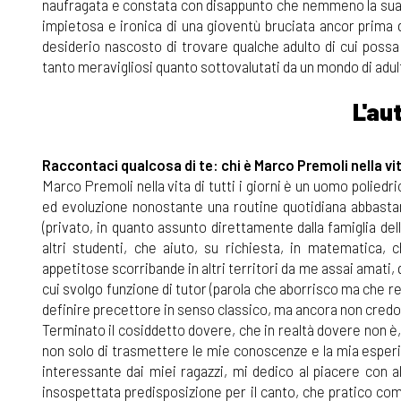
naufragata e constata con disappunto che nemmeno la sua b
impietosa e ironica di una gioventù bruciata ancor prima d
desiderio nascosto di trovare qualche adulto di cui possa 
tanto meravigliosi quanto sottovalutati da un mondo di adu
L'au
Raccontaci qualcosa di te: chi è Marco Premoli nella vita 
Marco Premoli nella vita di tutti i giorni è un uomo poliedri
ed evoluzione nonostante una routine quotidiana abbastan
(privato, in quanto assunto direttamente dalla famiglia d
altri studenti, che aiuto, su richiesta, in matematica,
appetitose scorribande in altri territori da me assai amati, q
cui svolgo funzione di tutor (parola che aborrisco ma che re
definire precettore in senso classico, ma ancora non credo
Terminato il cosiddetto dovere, che in realtà dovere non 
non solo di trasmettere le mie conoscenze e la mia esperi
interessante dai miei ragazzi, mi dedico al piacere con
insospettata predisposizione per il canto, che pratico come