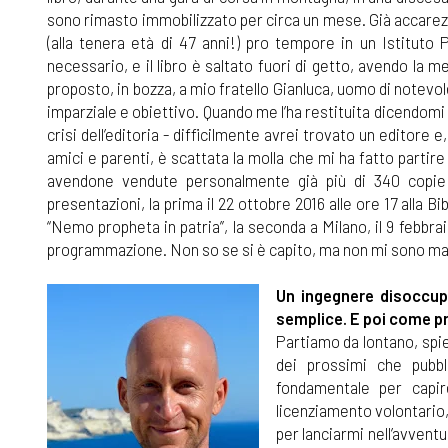
sono rimasto immobilizzato per circa un mese. Già accarezza
(alla tenera età di 47 anni!) pro tempore in un Istituto
necessario, e il libro è saltato fuori di getto, avendo la 
proposto, in bozza, a mio fratello Gianluca, uomo di notevol
imparziale e obiettivo. Quando me l’ha restituita dicendomi 
crisi dell’editoria - difficilmente avrei trovato un editor
amici e parenti, è scattata la molla che mi ha fatto partire 
avendone vendute personalmente già più di 340 copie 
presentazioni, la prima il 22 ottobre 2016 alle ore 17 alla Bi
“Nemo propheta in patria”, la seconda a Milano, il 9 febbraio
programmazione. Non so se si è capito, ma non mi sono mai p
Un ingegnere disoccupa
semplice. E poi come 
Partiamo da lontano, spieg
dei prossimi che pubb
fondamentale per capir
licenziamento volontario,
per lanciarmi nell’avvent