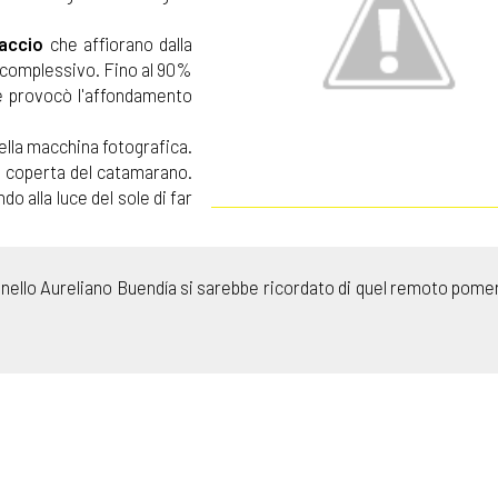
iaccio
che affiorano dalla
e complessivo.
Fino al 90%
e provocò l'affondamento
 della macchina fotografica.
di coperta del catamarano.
 alla luce del sole di far
lonnello Aureliano Buendía si sarebbe ricordato di quel remoto pomer