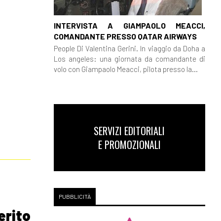
INTERVISTA A GIAMPAOLO MEACCI,
COMANDANTE PRESSO QATAR AIRWAYS
People Di Valentina Gerini. In viaggio da Doha a
Los angeles: una giornata da comandante di
volo con Giampaolo Meacci, pilota presso la...
SERVIZI EDITORIALI
E PROMOZIONALI
PUBBLICITÀ
erito