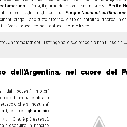
n catamarano
di linea, il giorno dopo aver camminato sul
Perito M
entrarci verso gli altri ghiacciai del
Parque Nacional los Glaciares
anti cinge il lago tutto attorno. Visto dal satellite, ricorda un ca
a in diversi bracci, come i tentacoli del mollusco.
mo. Un’ammaliatrice! Ti stringe nelle sue braccia e non ti lascia più
eso dell'Argentina, nel cuore del
P
sa dai potenti motori
il colore bianco, sembrano
spettacolo che si mostra ai
la
. Questo è
il ghiacciaio
o XI, in Cile, è più esteso).
ima a eseguire un'indagine