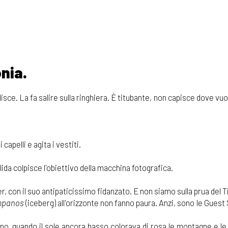
nia.
edisce. La fa salire sulla ringhiera. È titubante, non capisce dove vu
capelli e agita i vestiti.
da colpisce l'obiettivo della macchina fotografica.
on il suo antipaticissimo fidanzato. E non siamo sulla prua del Ti
mpanos
(iceberg) all'orizzonte non fanno paura. Anzi, sono le Guest 
no, quando il sole ancora basso colorava di rosa le montagne e le