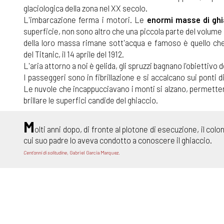
glaciologica della zona nel XX secolo.
L'imbarcazione ferma i motori. Le
enormi masse di gh
superficie, non sono altro che una piccola parte del volum
della loro massa rimane sott'acqua e famoso è quello ch
del Titanic, il 14 aprile del 1912.
L'aria attorno a noi è gelida, gli spruzzi bagnano l'obiettivo
I passeggeri sono in fibrillazione e si accalcano sui ponti 
Le nuvole che incappucciavano i monti si alzano, permettendo
brillare le superfici candide del ghiaccio.
M
olti anni dopo, di fronte al plotone di esecuzione, il co
cui suo padre lo aveva condotto a conoscere il ghiaccio.
Cent'anni di solitudine
, Gabriel Garcia Marquez.