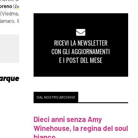
In
oreno
(
(Viedma,
lamaro. Il
RICEVI LA NEWSLETTER
.
CON GLI AGGIORNAMENTI
E I POST DEL MESE
arque
DAL NOSTRO ARCHIVIO
Dieci anni senza Amy
Winehouse, la regina del soul
bianco