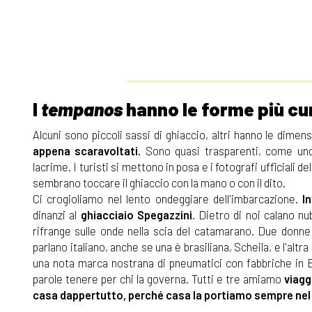
I
tempanos
hanno le forme più cu
Alcuni sono piccoli sassi di ghiaccio, altri hanno le dimens
appena scaravoltati.
Sono quasi trasparenti, come uno
lacrime. I turisti si mettono in posa e i fotografi ufficiali 
sembrano toccare il ghiaccio con la mano o con il dito.
Ci crogioliamo nel lento ondeggiare dell'imbarcazione.
I
dinanzi al
ghiacciaio Spegazzini
. Dietro di noi calano nub
rifrange sulle onde nella scia del catamarano. Due donne 
parlano italiano, anche se una è brasiliana, Scheila, e l'alt
una nota marca nostrana di pneumatici con fabbriche in B
parole tenere per chi la governa. Tutti e tre amiamo
viagg
casa dappertutto, perché casa la portiamo sempre nel