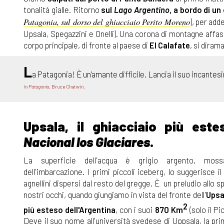
tonalità gialle. Ritorno
sul
Lago Argentino
, a bordo di u
Patagonia, sul dorso del ghiacciaio Perito Moreno
), per add
Upsala, Spegazzini e Onelli). Una corona di montagne affascin
corpo principale, di fronte al paese di
El Calafate
, si diram
L
a Patagonia! È un’amante difficile. Lancia il suo incantesi
In Patagonia
, Bruce Chatwin.
Upsala, il ghiacciaio più est
Nacional los Glaciares
.
La superficie dell'acqua è grigio argento, mos
dell'imbarcazione. I primi piccoli iceberg, lo suggerisce 
agnellini dispersi dal resto del gregge. È un preludio allo 
nostri occhi, quando giungiamo in vista del fronte dell'
Upsa
2
più esteso dell'Argentina
, con i suoi
870 Km
(solo il Pi
Deve il suo nome all'università svedese di Uppsala, la pr