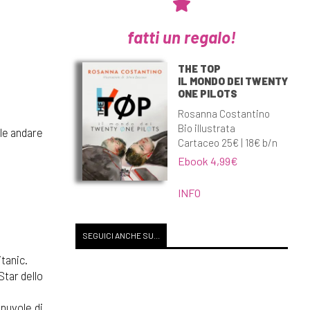
fatti un regalo!
THE TOP
IL MONDO DEI TWENTY
ONE PILOTS
Rosanna Costantino
Bio illustrata
ole andare
Cartaceo 25€ | 18€ b/n
Ebook 4,99€
INFO
SEGUICI ANCHE SU...
tanic.
Star dello
 nuvole di