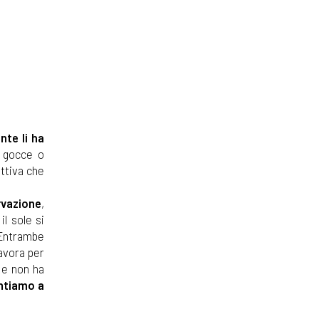
nte li ha
i gocce o
ettiva che
rvazione
,
il sole si
 Entrambe
lavora per
 e non ha
ntiamo a