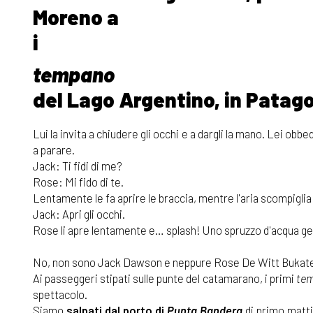
Moreno a
i
tempano
del Lago Argentino, in Patago
Lui la invita a chiudere gli occhi e a dargli la mano. Lei obb
a parare.
Jack: Ti fidi di me?
Rose: Mi fido di te.
Lentamente le fa aprire le braccia, mentre l'aria scompiglia i 
Jack: Apri gli occhi.
Rose li apre lentamente e… splash! Uno spruzzo d'acqua geli
No, non sono Jack Dawson e neppure Rose De Witt Bukater, c
Ai passeggeri stipati sulle punte del catamarano, i primi
te
spettacolo.
Siamo
salpati dal porto di
Punta Bandera
di primo matti