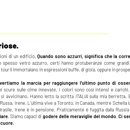
riose.
ioni di un edificio.
Quando sono azzurri, significa che la corre
 spesso vetro azzurro, certi hanno protuberanze come grand
del tour li immortalano in espressioni buffe, di gioia, oppure in prosp
nvertiamo la marcia per raggiungere l'ultimo punto di osse
i scure sulle cime innevate. I colori sono così intensi e carichi, 
si avvicinano. Hanno letto la scritta
ITALIA
sulla mia berretta.
ra Russa, Irene. L'ultima vive a Toronto, in Canada, mentre Scheila 
rasile. Irene è in pensione. Praticamente è fuggita dalla Russia
iare
. Siamo capaci di
godere delle meraviglie del mondo
.
Ci se
 cuore.