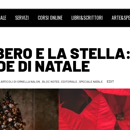
ALE
SERVIZI
CORSI ONLINE
LIBRI&SCRITTORI
ARTE&SPE
LBERO E LA STELLA:
E DI NATALE
EDIT
,
ARTICOLI DI ORNELLA NALON
,
BLOC NOTES
,
EDITORIALE
,
SPECIALE NATALE