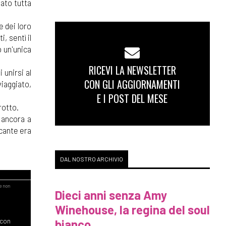
ato tutta
e dei loro
, sentì il
o un'unica
RICEVI LA NEWSLETTER
 unirsi al
CON GLI AGGIORNAMENTI
iaggiato,
E I POST DEL MESE
rotto.
ò ancora a
rcante era
DAL NOSTRO ARCHIVIO
Dieci anni senza Amy
Winehouse, la regina del soul
bianco