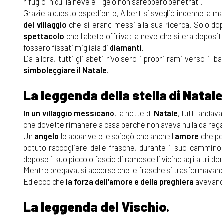
rifugio in cui la neve e il gelo non sarebbero penetrati.
Grazie a questo espediente, Albert si svegliò indenne la m
del villaggio
che si erano messi alla sua ricerca. Solo dop
spettacolo
che l'abete offriva: la neve che si era depositat
fossero fissati migliaia di
diamanti
.
Da allora, tutti gli abeti rivolsero i propri rami verso il
simboleggiare il Natale
.
La leggenda della stella di Natale
In un
villaggio messicano
, la notte di
Natale
, tutti andav
che dovette rimanere a casa perché non aveva nulla da regal
Un
angelo
le apparve e le spiegò che anche l'
amore
che po
potuto raccogliere delle frasche, durante il suo cammino v
depose il suo piccolo fascio di ramoscelli vicino agli altri don
Mentre pregava, si accorse che le frasche si trasformavan
Ed ecco che
la forza dell'amore e della preghiera
avevano
La leggenda del Vischio.