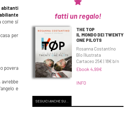
i
abitanti
fatti un regalo!
abiliante
va come si
THE TOP
IL MONDO DEI TWENTY
i casa per
ONE PILOTS
Rosanna Costantino
Bio illustrata
Cartaceo 25€ | 18€ b/n
to povera
Ebook 4,99€
, avrebbe
INFO
'angelo e
SEGUICI ANCHE SU...