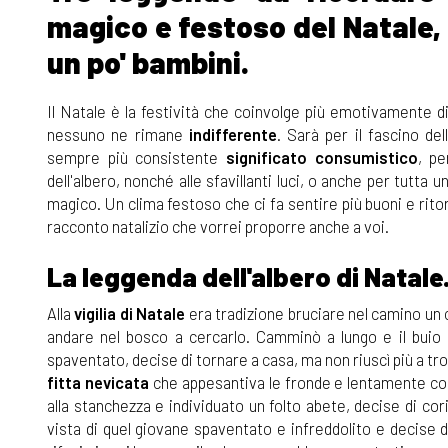
magico e festoso del Natale, 
un po' bambini.
Il Natale è la festività che coinvolge più emotivamente di
nessuno ne rimane
indifferente
. Sarà per il fascino de
sempre più consistente
significato consumistico
, pe
dell'albero, nonché alle sfavillanti luci, o anche per tutta
magico. Un clima festoso che ci fa sentire più buoni e rito
racconto natalizio che vorrei proporre anche a voi.
La leggenda dell'albero di Natale
Alla
vigilia di Natale
era tradizione bruciare nel camino un 
andare nel bosco a cercarlo. Camminò a lungo e il buio c
spaventato, decise di tornare a casa, ma non riuscì più a tr
fitta nevicata
che appesantiva le fronde e lentamente copr
alla stanchezza e individuato un folto abete, decise di cor
vista di quel giovane spaventato e infreddolito e decise d