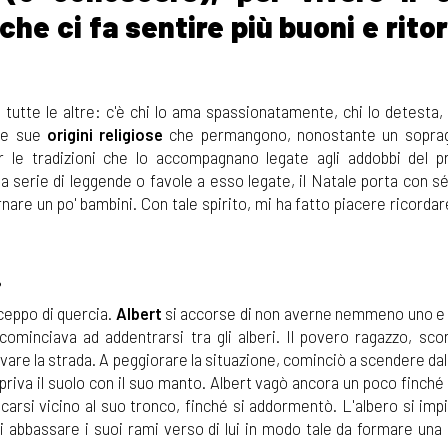
che ci fa sentire più buoni e rito
 tutte le altre: c'è chi lo ama spassionatamente, chi lo detesta,
lle sue
origini religiose
che permangono, nonostante un soprag
r le tradizioni che lo accompagnano legate agli addobbi del 
 una serie di leggende o favole a esso legate, il Natale porta con s
rnare un po' bambini. Con tale spirito, mi ha fatto piacere ricorda
.
ceppo di quercia.
Albert
si accorse di non averne nemmeno uno e 
ominciava ad addentrarsi tra gli alberi. Il povero ragazzo, sco
ovare la strada. A peggiorare la situazione, cominciò a scendere dal
iva il suolo con il suo manto. Albert vagò ancora un poco finché 
icarsi vicino al suo tronco, finché si addormentò. L'albero si impi
i abbassare i suoi rami verso di lui in modo tale da formare una 