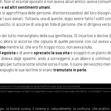
nti. Non si era mai sposato e non aveva alcun amico; aveva consum
 e ad altri sentimenti umani.
 si approfittava delle persone, disinteressandosi dei loro bisogni 
i suoi danari. Tuttavia, una di queste, dopo avere fatto i soliti conti
 uscito, si accorse di una gran folla di persone che si dirigeva vers
o del tutto meravigliato della sua gentilezza. Si incuriosì e decise di
lo allora si accorse che ognuna di quelle persone con cui aveva v
ino
mentre lui, che era fin troppo ricco, non aveva nulla.
d egoista
e di avere
sprecato la sua vita
e scoppiò in un pianto di
gli doleva dagli spasimi, andò a sorreggersi a un albero e continu
lio per tutta la notte sinché sorse il sole. Il cuore del vecchio me
 cespuglio le sue lacrime si erano
tramutate in perle
.