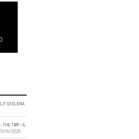
O
-LIT DI ELENA
THE TØP - IL
 11/14/2025