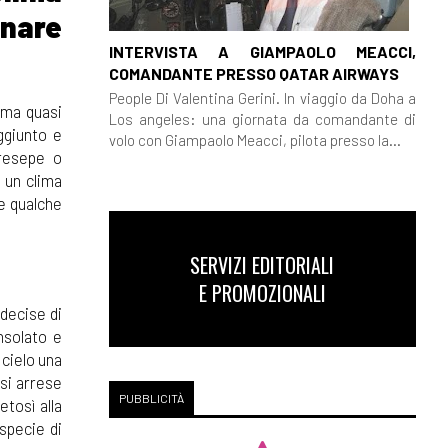
rnare
INTERVISTA A GIAMPAOLO MEACCI,
COMANDANTE PRESSO QATAR AIRWAYS
People Di Valentina Gerini. In viaggio da Doha a
 ma quasi
Los angeles: una giornata da comandante di
giunto e
volo con Giampaolo Meacci, pilota presso la...
presepe o
é un clima
re qualche
SERVIZI EDITORIALI
E PROMOZIONALI
decise di
nsolato e
 cielo una
si arrese
PUBBLICITÀ
etosì alla
specie di