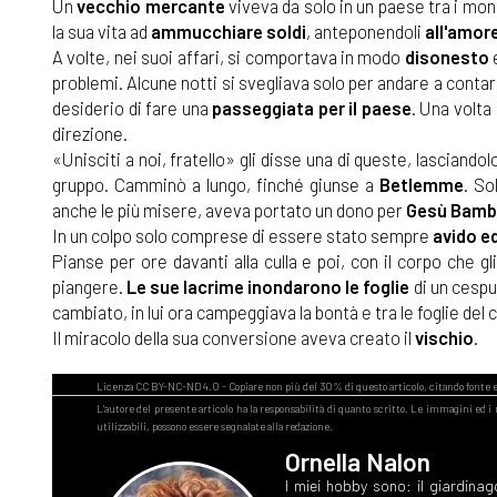
Un
vecchio mercante
viveva da solo in un paese tra i mo
la sua vita ad
ammucchiare soldi
, anteponendoli
all'amore
A volte, nei suoi affari, si comportava in modo
disonesto
e
problemi. Alcune notti si svegliava solo per andare a contare 
desiderio di fare una
passeggiata per il paese
. Una volta
direzione.
«Unisciti a noi, fratello» gli disse una di queste, lasciandol
gruppo. Camminò a lungo, finché giunse a
Betlemme
. So
anche le più misere, aveva portato un dono per
Gesù Bamb
In un colpo solo comprese di essere stato sempre
avido e
Pianse per ore davanti alla culla e poi, con il corpo che 
piangere.
Le sue lacrime inondarono le foglie
di un cespug
cambiato, in lui ora campeggiava la bontà e tra le foglie del
Il miracolo della sua conversione aveva creato il
vischio
.
Ornella Nalon