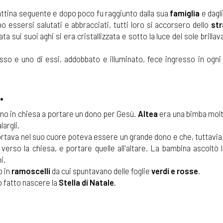
attina seguente e dopo poco fu raggiunto dalla sua
famiglia
e dagl
o essersi salutati e abbracciati, tutti loro si accorsero dello
str
a sui suoi aghi si era cristallizzata e sotto la luce del sole brilla
 basso e uno di essi, addobbato e illuminato, fece ingresso in ogn
.
ano in chiesa a portare un dono per Gesù.
Altea
era una bimba mol
argli.
rtava nel suo cuore poteva essere un grande dono e che, tuttavia
erso la chiesa, e portare quelle all'altare. La bambina ascoltò l
i.
o in
ramoscelli
da cui spuntavano delle foglie
verdi e rosse
.
 fatto nascere la
Stella di Natale
.