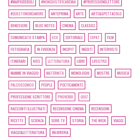
#MAIPIÙDEBOLI
#NONGIUSTIFICAREMAI
#PROFESSIONELETTORE
#QUESTONONÈAMORE
ANTEPRIMA
ARTE
ARTE&SPETTACOLO
BENESSERE
BLOC NOTES
CINEMA
CLASSICI
COMUNICATO STAMPA
ECO
EDITORIALE
EXPAT
FILM
FOTOGRAFIA
IN EVIDENZA
INCIPIT
INEDITI
INTERVISTE
ITINERARI
KIDS
LETTERATURA
LIBRI
LIFESTYLE
MAMME IN VIAGGIO
MATERNITÀ
MONOLOGHI
MOSTRE
MUSICA
PALCOSCENICO
PEOPLE
POETICAMENTE
PROFESSIONE SCRITTORE
PROVERBI
QUIZ
RACCONTI ILLUSTRATI
RECENSIONE CINEMA
RECENSIONI
RICETTE
SCIENZA
SERIE TV
STORIA
THE WEEK
VIAGGI
VIAGGI&LETTERATURA
INLIBRERIA