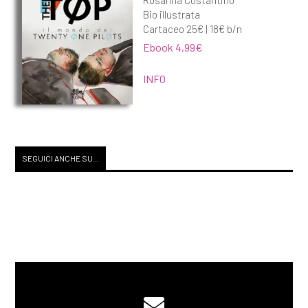
Bio illustrata
Cartaceo 25€ | 18€ b/n
Ebook 4,99€
INFO
SEGUICI ANCHE SU...