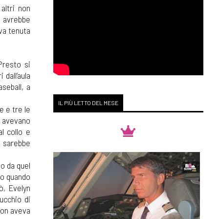
altri non
, avrebbe
va tenuta
Presto si
dall’aula
seball, a
IL PIÙ LETTO DEL MESE
 e tre le
he avevano
l collo e
i sarebbe
so da quel
no quando
ò, Evelyn
ucchio di
 Non aveva