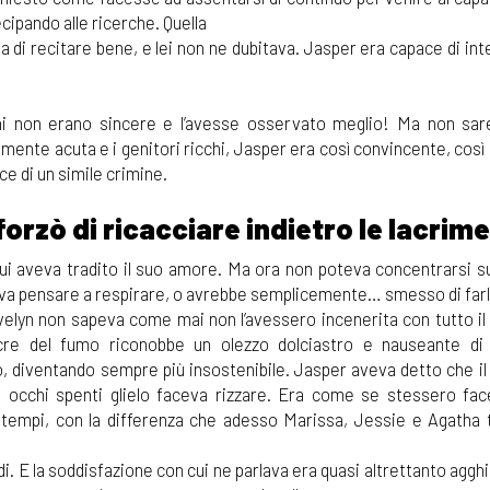
cipando alle ricerche. Quella
 di recitare bene, e lei non ne dubitava. Jasper era capace di in
ni non erano sincere e l’avesse osservato meglio! Ma non sa
a mente acuta e i genitori ricchi, Jasper era così convincente, così 
e di un simile crimine.
orzò di ricacciare indietro le lacrime
lui aveva tradito il suo amore. Ma ora non poteva concentrarsi su
eva pensare a respirare, o avrebbe semplicemente… smesso di farl
velyn non sapeva come mai non l’avessero incenerita con tutto il
e del fumo riconobbe un olezzo dolciastro e nauseante di 
o, diventando sempre più insostenibile. Jasper aveva detto che il
o occhi spenti glielo faceva rizzare. Era come se stessero fa
 tempi, con la differenza che adesso Marissa, Jessie e Agatha
di. E la soddisfazione con cui ne parlava era quasi altrettanto aggh