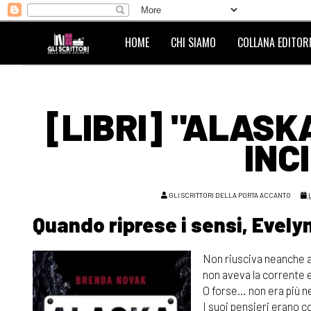
HOME
CHI SIAMO
COLLANA EDITORI
[LIBRI] "ALASK
INC
GLI SCRITTORI DELLA PORTA ACCANTO
Quando riprese i sensi, Evelyn
Non riusciva neanche a 
non aveva la corrente e
O forse… non era più n
I suoi pensieri erano 