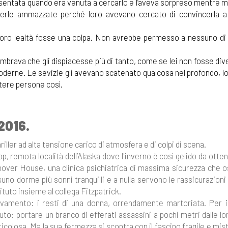
resentata quando era venuta a cercarlo e l’aveva sorpreso mentre 
erle ammazzate perché loro avevano cercato di convincerla a 
 loro lealtà fosse una colpa. Non avrebbe permesso a nessuno di 
mbrava che gli dispiacesse più di tanto, come se lei non fosse div
a goderne. Le sevizie gli avevano scatenato qualcosa nel profondo, 
tere persone così.
 2016.
riller ad alta tensione carico di atmosfera e di colpi di scena.
p, remota località dell’Alaska dove l'inverno è così gelido da otte
over House, una clinica psichiatrica di massima sicurezza che o
essuno dorme più sonni tranquilli e a nulla servono le rassicurazioni
ituto insieme al collega Fitzpatrick.
vamento: i resti di una donna, orrendamente martoriata. Per i
: portare un branco di efferati assassini a pochi metri dalle lo
colosa. Ma la sua fermezza si scontra con il fascino fragile e mis