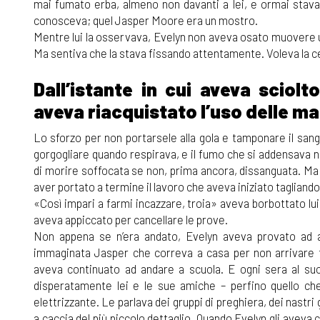
mai fumato erba, almeno non davanti a lei, e ormai stav
conosceva; quel Jasper Moore era un mostro.
Mentre lui la osservava, Evelyn non aveva osato muovere un
Ma sentiva che la stava fissando attentamente. Voleva la 
Dall’istante in cui aveva sciolt
aveva riacquistato l’uso delle ma
Lo sforzo per non portarsele alla gola e tamponare il san
gorgogliare quando respirava, e il fumo che si addensava n
di morire soffocata se non, prima ancora, dissanguata. Ma l’
aver portato a termine il lavoro che aveva iniziato tagliandol
«Così impari a farmi incazzare, troia» aveva borbottato l
aveva appiccato per cancellare le prove.
Non appena se n’era andato, Evelyn aveva provato ad a
immaginata Jasper che correva a casa per non arrivare ta
aveva continuato ad andare a scuola. E ogni sera al su
disperatamente lei e le sue amiche – perfino quello che
elettrizzante. Le parlava dei gruppi di preghiera, dei nastr
a caccia del più piccolo dettaglio. Quando Evelyn gli aveva