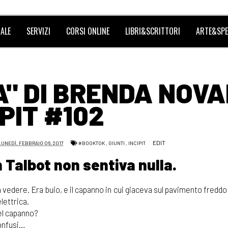
ALE
SERVIZI
CORSI ONLINE
LIBRI&SCRITTORI
ARTE&SPE
A" DI BRENDA NOVA
IPIT #102
EDIT
LUNEDÌ, FEBBRAIO 06, 2017
#BOOKTOK
,
GIUNTI
,
INCIPIT
 Talbot non sentiva nulla.
vedere. Era buio, e il capanno in cui giaceva sul pavimento fredd
lettrica.
el capanno?
confusi…