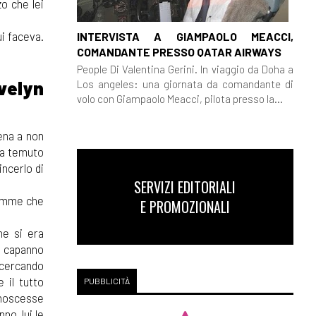
o che lei
i faceva.
INTERVISTA A GIAMPAOLO MEACCI,
COMANDANTE PRESSO QATAR AIRWAYS
People Di Valentina Gerini. In viaggio da Doha a
velyn
Los angeles: una giornata da comandante di
volo con Giampaolo Meacci, pilota presso la...
ena a non
eva temuto
incerlo di
SERVIZI EDITORIALI
iamme che
E PROMOZIONALI
he si era
l capanno
 cercando
 il tutto
PUBBLICITÀ
conoscesse
no, lui le