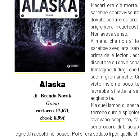
Magari era già morta. 
sarebbe sopravvissuta 
dovuto sentire dolore.
prigioniera in quel post
Non aveva senso.
A meno che non si fos
sarebbe svegliata, sar
prima delle lezioni, a
discutere su dove cenar
Immaginò di dirgli che
sue migliori amiche. Ci
Alaska
visto insieme poco te
l’avrebbe stretta a s
Brenda Novak
di
aggiustata.
Giunti
Ma quel lampo di speran
cartaceo 12,67€
terreno duro e spigolo
8,99€
ebook
l’avevano scoperto, f
sentì odore di brucia
legnetti raccolti nel bosco. Poi si era seduto lì per quella 