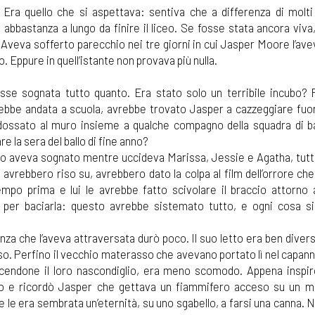
Era quello che si aspettava: sentiva che a differenza di molti 
abbastanza a lungo da finire il liceo. Se fosse stata ancora viva
 Aveva sofferto parecchio nei tre giorni in cui Jasper Moore l’ave
o. Eppure in quell’istante non provava più nulla.
se sognata tutto quanto. Era stato solo un terribile incubo? 
ebbe andata a scuola, avrebbe trovato Jasper a cazzeggiare fuori 
ddossato al muro insieme a qualche compagno della squadra di ba
e la sera del ballo di fine anno?
 lo aveva sognato mentre uccideva Marissa, Jessie e Agatha, tutte
 avrebbero riso su, avrebbero dato la colpa al film dell’orrore c
mpo prima e lui le avrebbe fatto scivolare il braccio attorno a
é per baciarla: questo avrebbe sistemato tutto, e ogni cosa s
za che l’aveva attraversata durò poco. Il suo letto era ben diver
so. Perfino il vecchio materasso che avevano portato lì nel capan
acendone il loro nascondiglio, era meno scomodo. Appena inspir
to e ricordò Jasper che gettava un fiammifero acceso su un m
che le era sembrata un’eternità, su uno sgabello, a farsi una canna.