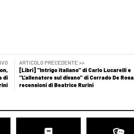
t
ncipit
IVO
ARTICOLO PRECEDENTE >>
on,
[Libri] "Intrigo italiano" di Carlo Lucarelli e
a di
"L'allenatore sul divano" di Corrado De Rosa
ini
recensioni di Beatrice Rurini
cipit
a: incipit