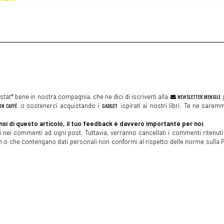
Vannini: incipit
incipit
tat* bene in nostra compagnia, che ne dici di iscriverti alla
NEWSLETTER MENSILE
N CAFFÈ
o sostenerci acquistando i
GADGET
ispirati ai nostri libri. Te ne sare
si di questo articolo, il tuo feedback è davvero importante per noi.
 nei commenti ad ogni post. Tuttavia, verranno cancellati i commenti ritenuti 
ncipit
spam o che contengano dati personali non conformi al rispetto delle norme sulla P
emminile: incipit