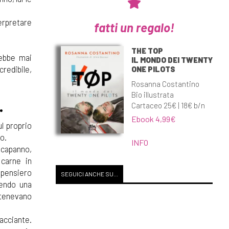
terpretare
fatti un regalo!
THE TOP
rebbe mai
IL MONDO DEI TWENTY
credibile,
ONE PILOTS
Rosanna Costantino
Bio illustrata
.
Cartaceo 25€ | 18€ b/n
Ebook 4,99€
l proprio
o.
INFO
 capanno,
carne in
 pensiero
SEGUICI ANCHE SU...
cendo una
 tenevano
iacciante.