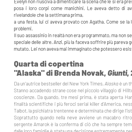
Evelyn non riusciva a dimenticare la scena che le si era p
posa i loro corpi come manichini. Le aveva detto di av
rivelandole che la settimana prima,
a una festa, lui ci aveva provato con Agatha. Come se la
problemi.
Il suo assassinio in realtà non era programmato, ma non se
speciale delle altre. Anzi, più la faceva soffrire più parev
mutato. Lei non aveva mai immaginato che potessero esis
Quarta di copertina
"Alaska" di Brenda Novak,
Giunti
,
Da un'autrice bestseller del New York Times,
Alaska
è un th
Stanno accadendo strane cose nel piccolo villaggio di Hillto
coscienze. Da quando, tre mesi prima, è stata aperta Han
finalità scientifiche i più feroci serial killer d'America, n
Talbot, la psichiatra trentenne e determinata che dirige l'ist
Soprattutto quando nella neve avviene un macabro ritro
sergente Amarok è la conferma di ciò che ha sempre temuto
dalle loro famiglie è stata una decisione estremamente peri