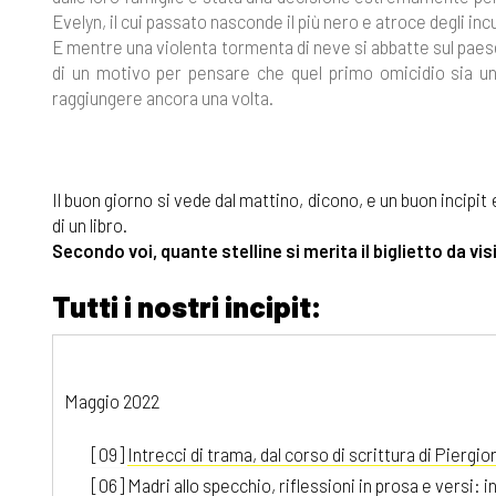
Evelyn, il cui passato nasconde il più nero e atroce degli incu
E mentre una violenta tormenta di neve si abbatte sul paese
di un motivo per pensare che quel primo omicidio sia un
raggiungere ancora una volta.
Il buon giorno si vede dal mattino, dicono, e un buon incipit
di un libro.
Secondo voi, quante stelline si merita il biglietto da vis
Tutti i nostri incipit:
Maggio 2022
[09]
Intrecci di trama, dal corso di scrittura di Piergior
[06]
Madri allo specchio, riflessioni in prosa e versi: in