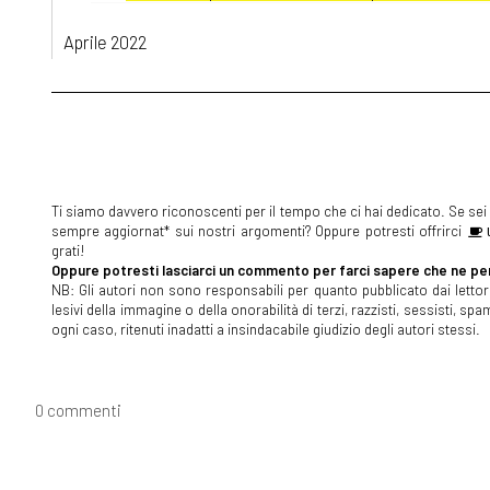
Aprile 2022
[04]
Paulina e l'Acqua della Vita, di Michaela Šebőková 
Marzo 2022
[14]
L'occasione di una vita, di Elena Genero Santoro: 
Ti siamo davvero riconoscenti per il tempo che ci hai dedicato. Se sei s
sempre aggiornat* sui nostri argomenti? Oppure potresti offrirci
U
grati!
Dicembre 2021
Oppure potresti lasciarci un commento per farci sapere che ne pen
NB: Gli autori non sono responsabili per quanto pubblicato dai lettori
[27]
DAD – Divertendosi A Distanza, di Chiara Rossi: i
lesivi della immagine o della onorabilità di terzi, razzisti, sessisti, 
ogni caso, ritenuti inadatti a insindacabile giudizio degli autori stessi.
[20]
Il viaggio che rifarei, di Johnny Do: incipit
Novembre 2021
0 commenti
[22]
Storie di mare e di orizzonti, a cura di Cultura al f