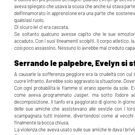
aveva spiegato che usava la scusa che anche lui stava parte
dell’innamorato in apprensione era una parte che sosteneva
qualsiasi ruolo.
Di sicuro lei ci era cascata.
Se soltanto qualcuno avesse capito che le sue emozio
accaduto. Con i suoi lineamenti scolpiti, il corpo atletico, l
così poco assassino. Nessuno lo avrebbe mai creduto capac
Serrando le palpebre, Evelyn si sf
A causarle la sofferenza peggiore era la crudeltà con cui 
cuore infranto. Avrebbe solo aggravato la situazione. Dov
Con ogni probabilità le fiamme si erano spente da sole. E
come aveva programmato Jasper, ma sotto l’odore acr
decomposizione. Il tanfo era peggiorato di giorno in giorn
delle sue amiche che assistevano alle sevizie con i lor
scampagnata tutti insieme, divertendosi come ai vecchi
finalmente la bocca chiusa.
La violenza che aveva usato sulle sue amiche le dava i brivi