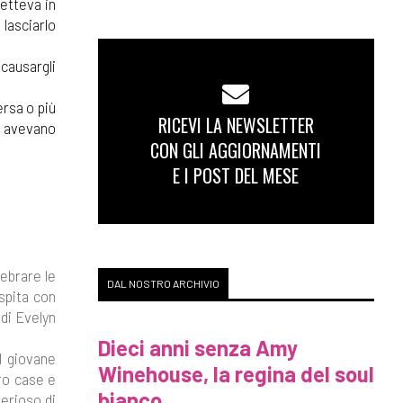
metteva in
lasciarlo
causargli
ersa o più
RICEVI LA NEWSLETTER
lo avevano
CON GLI AGGIORNAMENTI
E I POST DEL MESE
nebrare le
DAL NOSTRO ARCHIVIO
spita con
 di Evelyn
Dieci anni senza Amy
l giovane
Winehouse, la regina del soul
ro case e
bianco
terioso di