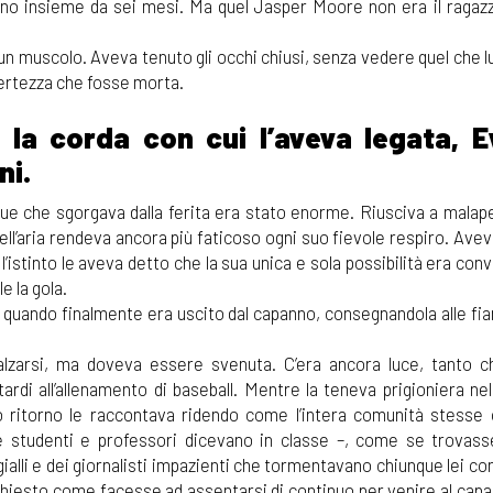
ano insieme da sei mesi. Ma quel Jasper Moore non era il ragazz
 muscolo. Aveva tenuto gli occhi chiusi, senza vedere quel che lu
certezza che fosse morta.
o la corda con cui l’aveva legata, E
ni.
gue che sgorgava dalla ferita era stato enorme. Riusciva a malap
ell’aria rendeva ancora più faticoso ogni suo fievole respiro. Av
istinto le aveva detto che la sua unica e sola possibilità era conv
e la gola.
ui quando finalmente era uscito dal capanno, consegnandola alle f
lzarsi, ma doveva essere svenuta. C’era ancora luce, tanto c
rdi all’allenamento di baseball. Mentre la teneva prigioniera ne
o ritorno le raccontava ridendo come l’intera comunità stesse
 studenti e professori dicevano in classe –, come se trovasse
i gialli e dei giornalisti impazienti che tormentavano chiunque lei 
 chiesto come facesse ad assentarsi di continuo per venire al capan