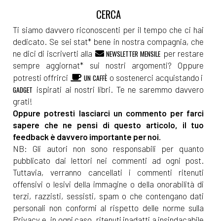
Ti siamo davvero riconoscenti per il tempo che ci hai
dedicato. Se sei stat* bene in nostra compagnia, che
ne dici di iscriverti alla
per restare
NEWSLETTER MENSILE
sempre aggiornat* sui nostri argomenti? Oppure
potresti offrirci
o sostenerci acquistando i
UN CAFFÈ
ispirati ai nostri libri. Te ne saremmo davvero
GADGET
grati!
Oppure potresti lasciarci un commento per farci
sapere che ne pensi di questo articolo, il tuo
feedback è davvero importante per noi.
NB: Gli autori non sono responsabili per quanto
pubblicato dai lettori nei commenti ad ogni post.
Tuttavia, verranno cancellati i commenti ritenuti
offensivi o lesivi della immagine o della onorabilità di
terzi, razzisti, sessisti, spam o che contengano dati
personali non conformi al rispetto delle norme sulla
Privacy e, in ogni caso, ritenuti inadatti a insindacabile