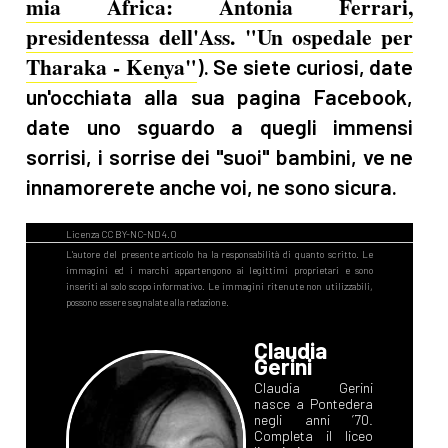
mia Africa: Antonia Ferrari,
presidentessa dell'Ass. "Un ospedale per
Tharaka - Kenya"
). Se siete curiosi, date
un'occhiata alla sua pagina Facebook,
date uno sguardo a quegli immensi
sorrisi, i sorrise dei "suoi" bambini, ve ne
innamorerete anche voi, ne sono sicura.
Claudia
Gerini
Claudia Gerini
nasce a Pontedera
negli anni ’70.
Completa il liceo