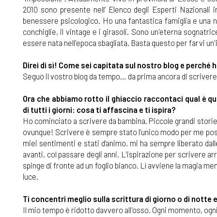
2010 sono presente nell’ Elenco degli Esperti Nazionali
benessere psicologico. Ho una fantastica famiglia e una ni
conchiglie, il vintage e i girasoli. Sono un'eterna sognat
essere nata nell'epoca sbagliata. Basta questo per farvi un
Direi di sì! Come sei capitata sul nostro blog e perché h
Seguo il vostro blog da tempo… da prima ancora di scrivere u
Ora che abbiamo rotto il ghiaccio raccontaci qual è quell
di tutti i giorni: cosa ti affascina e ti ispira?
Ho cominciato a scrivere da bambina. Piccole grandi storie, 
ovunque! Scrivere è sempre stato l’unico modo per me possi
miei sentimenti e stati d’animo, mi ha sempre liberato dal
avanti, col passare degli anni. L’ispirazione per scrivere a
spinge di fronte ad un foglio bianco. Lì avviene la magia me
luce.
Ti concentri meglio sulla scrittura di giorno o di notte
Il mio tempo è ridotto davvero all'osso. Ogni momento, ogni