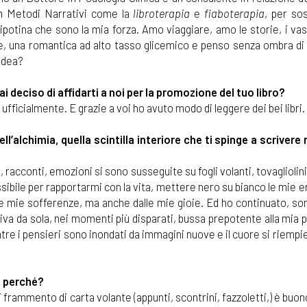
 in Metodi Narrativi come la
libroterapia
e
fiaboterapia
, per so
potina che sono la mia forza. Amo viaggiare, amo le storie, i vas
rice, una romantica ad alto tasso glicemico e penso senza ombra di
'idea?
ai deciso di affidarti a noi per la promozione del tuo libro?
fficialmente. E grazie a voi ho avuto modo di leggere dei bei libri.
’alchimia, quella scintilla interiore che ti spinge a scrivere n
racconti, emozioni si sono susseguite su fogli volanti, tovagliolin
bile per rapportarmi con la vita, mettere nero su bianco le mie e
le mie sofferenze, ma anche dalle mie gioie. Ed ho continuato, so
rriva da sola, nei momenti più disparati, bussa prepotente alla mia 
ntre i pensieri sono inondati da immagini nuove e il cuore si riempi
 e perché?
 frammento di carta volante (appunti, scontrini, fazzoletti,) è buo