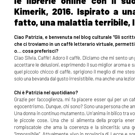
le librerie online con il 
Kimerik,
2016. Ispirato a un
fatto, una malattia terribile,
Ciao Patrizia, e benvenuta nel blog culturale “Gli scritt
che ci troviamo in un caffè letterario virtuale, permetti
o… cosa preferisci?
Ciao Silvia. Caffè! Adoro il caffè. Diciamo che mi sento un
accettare le delusioni, esprimendo il suo miglior aroma e s
quel piccolo chicco di caffè, sprigiono il meglio di me st
solo una bevanda dal gusto irresistibile, ma anche una lezione
Chi è Patrizia nel quotidiano?
Grazie per l’accoglienza, mi fa piacere esser qui per un ca
egocentrismo. Dunque, chi sono? Sono una persona che ama la
Una donna in continuo mutamento. Un'anima in bilico tra vog
le piccole cose. Una che si alimenta della propria ener
rompiscatole che ama la coerenza e la sincerità; una ge
“impossibile”. Attualmente vivo in provincia di Lecce e so