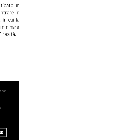
sticato un
ntrare in
 in cui la
camminare
 realtà.
o in
RE