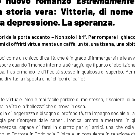
suo nuovo romanzo
Estremament
a storia vera: Vittoria, di nome
 la depressione. La speranza.
ori della porta accanto – Non solo libri”. Per rompere il ghiacc
mi di offrirti virtualmente un caffè, un tè, una tisana, una bibi
 po’ come un chicco di caffè, che è in grado di immergersi nelle av
apore quando il mondo intorno a sé raggiunge il punto di ebollizio
essa, trasformando le difficoltà stesse in qualcosa di superbo. Pe
 di vita: la risposta è nei chicchi di caffè!
ffè virtuale. Non è mai facile parlare di me stessa, rischierei di 
 Vita e la “bellezza” che si trova in essa.
lia di leggerezza e bisogno di profondità, tra impegno sociale e l
gia per risorgere dalle ceneri. Ironica, pronta a mettersi in g
nerosa, capace di farsi in quattro per gli amici, una che odia 
no un Dottore in Podologia Clinica e un consulente in relazione d’