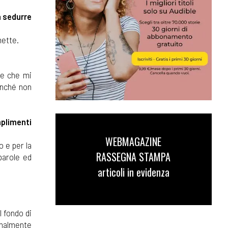
a sedurre
mette.
 e che mi
inché non
mplimenti
WEBMAGAZINE
o e per la
RASSEGNA STAMPA
parole ed
articoli in evidenza
 fondo di
rmalmente