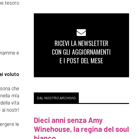
rne tesoro
RICEVI LA NEWSLETTER
CON GLI AGGIORNAMENTI
i mamme e
E I POST DEL MESE
i voluto
rsona che
nella mia
DAL NOSTRO ARCHIVIO
della vita
 ai nostri
Dieci anni senza Amy
mergere le
Winehouse, la regina del soul
bianco