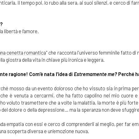
icarla. Il tempo poi, lo rubo alla sera, ai suoi silenzi, e cerco di fa
o?
a libertà e l’amore.
na cenetta romantica
" che racconta l'universo femminile fatto d
 giostra della vita in chiave più ironica e leggera.
nte ragione! Com’è nata l’idea di
Estremamente me?
Perché ha
perché mosso da un evento doloroso che ho vissuto sia in prima pe
 che è venuta a cercarmi, che ha fatto capolino nel mio cuore e 
o voluto trasmettere che a volte la malattia, la morte è più forte 
tro del dolore o della depressione… ma la speranza non deve sfuggire
onda empatia con essi e cerco di comprenderli al meglio, per far e
è una scoperta diversa e un’emozione nuova.