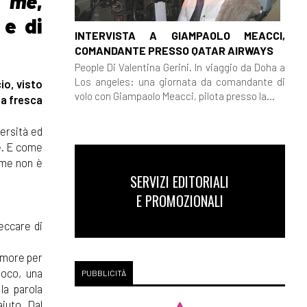
e me
,
 e di
INTERVISTA A GIAMPAOLO MEACCI,
COMANDANTE PRESSO QATAR AIRWAYS
People Di Valentina Gerini. In viaggio da Doha a
Los angeles: una giornata da comandante di
io, visto
volo con Giampaolo Meacci, pilota presso la...
ta fresca
versità ed
ne. E come
r me non è
SERVIZI EDITORIALI
E PROMOZIONALI
peccare di
'amore per
ioco, una
PUBBLICITÀ
la parola
aiuto. Dal