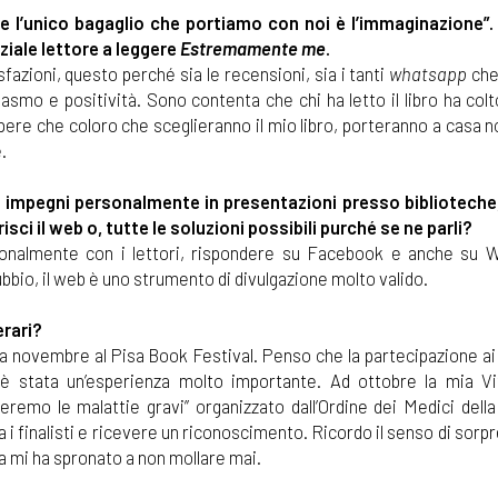
 e l’unico bagaglio che portiamo con noi è l’immaginazione”
nziale lettore a leggere
Estremamente me
.
fazioni, questo perché sia le recensioni, sia i tanti
whatsapp
che
iasmo e positività. Sono contenta che chi ha letto il libro ha col
ere che coloro che sceglieranno il mio libro, porteranno a casa n
.
i impegni personalmente in presentazioni presso biblioteche, 
isci il web o, tutte le soluzioni possibili purché se ne parli?
onalmente con i lettori, rispondere su Facebook e anche su 
bio, il web è uno strumento di divulgazione molto valido.
erari?
ata a novembre al Pisa Book Festival. Penso che la partecipazione a
 è stata un’esperienza molto importante. Ad ottobre la mia Vi
eremo le malattie gravi” organizzato dall’Ordine dei Medici dell
 finalisti e ricevere un riconoscimento. Ricordo il senso di sorp
a mi ha spronato a non mollare mai.