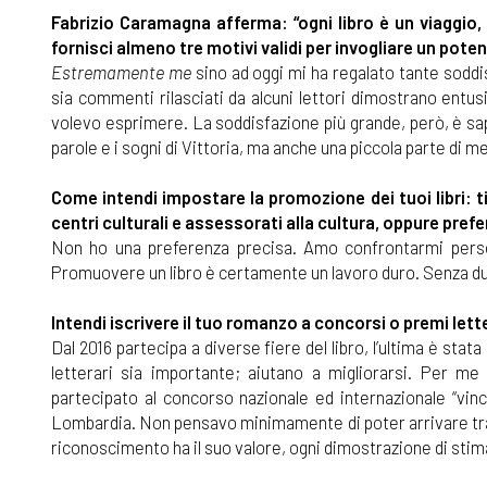
Fabrizio Caramagna afferma: “ogni libro è un viaggio,
fornisci almeno tre motivi validi per invogliare un pote
Estremamente me
sino ad oggi mi ha regalato tante soddis
sia commenti rilasciati da alcuni lettori dimostrano entus
volevo esprimere. La soddisfazione più grande, però, è sap
parole e i sogni di Vittoria, ma anche una piccola parte di me
Come intendi impostare la promozione dei tuoi libri: t
centri culturali e assessorati alla cultura, oppure prefer
Non ho una preferenza precisa. Amo confrontarmi pers
Promuovere un libro è certamente un lavoro duro. Senza dub
Intendi iscrivere il tuo romanzo a concorsi o premi lett
Dal 2016 partecipa a diverse fiere del libro, l’ultima è st
letterari sia importante; aiutano a migliorarsi. Per me
partecipato al concorso nazionale ed internazionale “vinc
Lombardia. Non pensavo minimamente di poter arrivare tra i
riconoscimento ha il suo valore, ogni dimostrazione di stim