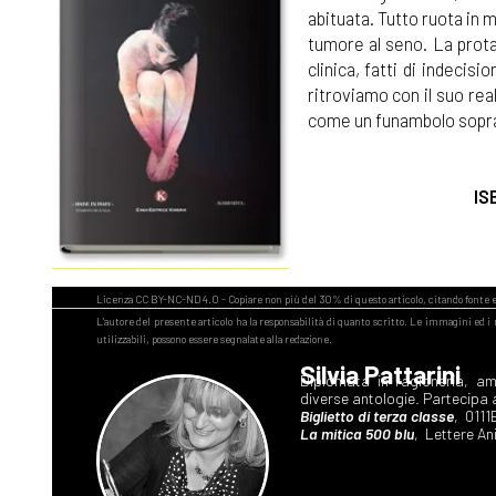
abituata. Tutto ruota in 
tumore al seno. La prota
clinica, fatti di indecis
ritroviamo con il suo re
come un funambolo sopra u
IS
Silvia Pattarini
Diplomata in ragioneria, am
diverse antologie. Partecipa a
Biglietto di terza classe
, 0111
La mitica 500 blu
, Lettere An