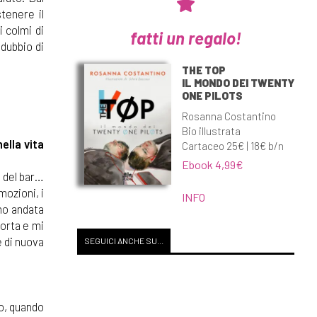
stenere il
i colmi di
fatti un regalo!
 dubbio di
THE TOP
IL MONDO DEI TWENTY
ONE PILOTS
Rosanna Costantino
Bio illustrata
ella vita
Cartaceo 25€ | 18€ b/n
Ebook 4,99€
i del bar…
mozioni, i
INFO
no andata
porta e mi
e di nuova
SEGUICI ANCHE SU...
no, quando