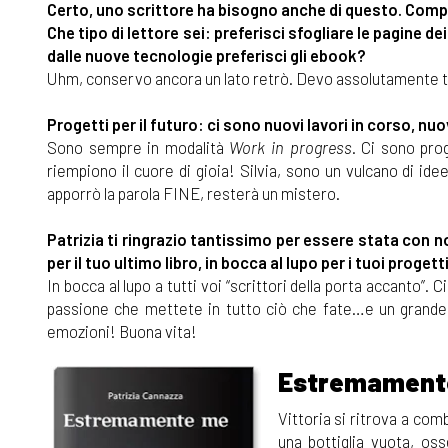
Certo, uno scrittore ha bisogno anche di questo. Compl
Che tipo di lettore sei: preferisci sfogliare le pagine de
dalle nuove tecnologie preferisci gli ebook?
Uhm, conservo ancora un lato retrò. Devo assolutamente toc
Progetti per il futuro: ci sono nuovi lavori in corso, nu
Sono sempre in modalità
Work in progress
. Ci sono pro
riempiono il cuore di gioia! Silvia, sono un vulcano di i
apporrò la parola FINE, resterà un mistero.
Patrizia ti ringrazio tantissimo per essere stata con no
per il tuo ultimo libro, in bocca al lupo per i tuoi progetti
In bocca al lupo a tutti voi “scrittori della porta accanto”. 
passione che mettete in tutto ciò che fate…e un grande a
emozioni! Buona vita!
Estremament
Vittoria si ritrova a co
una bottiglia vuota, o