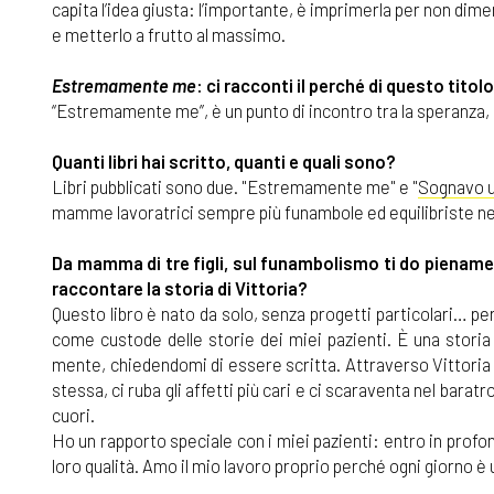
capita l’idea giusta: l’importante, è imprimerla per non diment
e metterlo a frutto al massimo.
Estremamente me
: ci racconti il perché di questo titol
“Estremamente me”, è un punto di incontro tra la speranza, l
Quanti libri hai scritto, quanti e quali sono?
Libri pubblicati sono due. "Estremamente me" e "
Sognavo u
mamme lavoratrici sempre più funambole ed equilibriste nella
Da mamma di tre figli, sul funambolismo ti do piename
raccontare la storia di Vittoria?
Questo libro è nato da solo, senza progetti particolari… 
come custode delle storie dei miei pazienti. È una storia
mente, chiedendomi di essere scritta. Attraverso Vittoria h
stessa, ci ruba gli affetti più cari e ci scaraventa nel bara
cuori.
Ho un rapporto speciale con i miei pazienti: entro in prof
loro qualità. Amo il mio lavoro proprio perché ogni giorno 