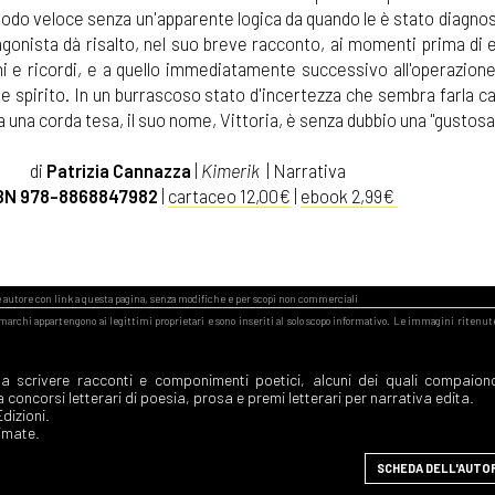
modo veloce senza un'apparente logica da quando le è stato diagno
gonista dà risalto, nel suo breve racconto, ai momenti prima di e
ioni e ricordi, e a quello immediatamente successivo all'operazione,
ale spirito. In un burrascoso stato d'incertezza che sembra farla 
na corda tesa, il suo nome, Vittoria, è senza dubbio una "gustosa"
di
Patrizia Cannazza
|
Kimerik
| Narrativa
BN 978-8868847982
|
cartaceo 12,00€
|
ebook 2,99€
a scrivere racconti e componimenti poetici, alcuni dei quali compaion
 concorsi letterari di poesia, prosa e premi letterari per narrativa edita.
Edizioni.
imate.
SCHEDA DELL'AUTO