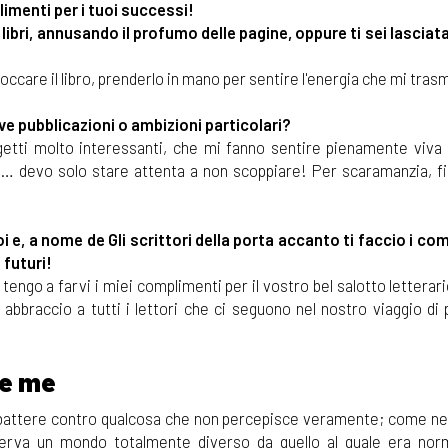
imenti per i tuoi successi!
i libri, annusando il profumo delle pagine, oppure ti sei lasciat
care il libro, prenderlo in mano per sentire l'energia che mi tras
ove pubblicazioni o ambizioni particolari?
getti molto interessanti, che mi fanno sentire pienamente viva
dee… devo solo stare attenta a non scoppiare! Per scaramanzia, f
i e, a nome de Gli scrittori della porta accanto ti faccio i co
 futuri!
Ci tengo a farvi i miei complimenti per il vostro bel salotto letterari
bbraccio a tutti i lettori che ci seguono nel nostro viaggio di 
e me
mbattere contro qualcosa che non percepisce veramente; come nel
sserva un mondo totalmente diverso da quello al quale era no