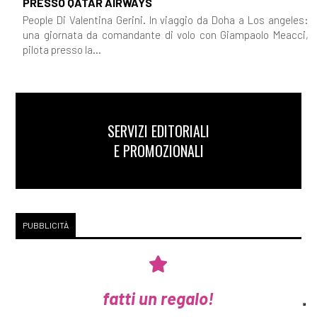
PRESSO QATAR AIRWAYS
People Di Valentina Gerini. In viaggio da Doha a Los angeles:
una giornata da comandante di volo con Giampaolo Meacci,
pilota presso la...
SERVIZI EDITORIALI
E PROMOZIONALI
PUBBLICITÀ
fatti un regalo!