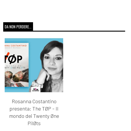
DA NON PERDERE...
Rosanna Costantino
presenta: The TØP - Il
mondo dei Twenty Øne
PilØts