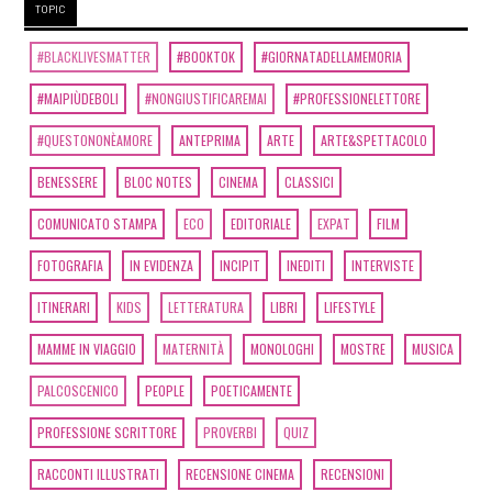
TOPIC
#BLACKLIVESMATTER
#BOOKTOK
#GIORNATADELLAMEMORIA
#MAIPIÙDEBOLI
#NONGIUSTIFICAREMAI
#PROFESSIONELETTORE
#QUESTONONÈAMORE
ANTEPRIMA
ARTE
ARTE&SPETTACOLO
BENESSERE
BLOC NOTES
CINEMA
CLASSICI
COMUNICATO STAMPA
ECO
EDITORIALE
EXPAT
FILM
FOTOGRAFIA
IN EVIDENZA
INCIPIT
INEDITI
INTERVISTE
ITINERARI
KIDS
LETTERATURA
LIBRI
LIFESTYLE
MAMME IN VIAGGIO
MATERNITÀ
MONOLOGHI
MOSTRE
MUSICA
PALCOSCENICO
PEOPLE
POETICAMENTE
PROFESSIONE SCRITTORE
PROVERBI
QUIZ
RACCONTI ILLUSTRATI
RECENSIONE CINEMA
RECENSIONI