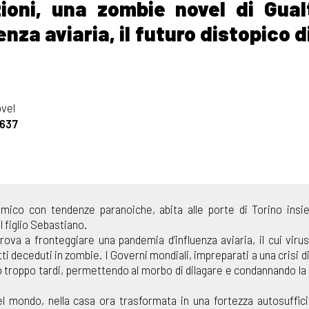
zioni, una zombie novel di Gual
nza aviaria, il futuro distopico d
ovel
637
mico con tendenze paranoiche, abita alle porte di Torino insi
l figlio Sebastiano.
trova a fronteggiare una pandemia d’influenza aviaria, il cui viru
tti deceduti in zombie. I Governi mondiali, impreparati a una crisi d
 troppo tardi, permettendo al morbo di dilagare e condannando la
del mondo, nella casa ora trasformata in una fortezza autosuffici