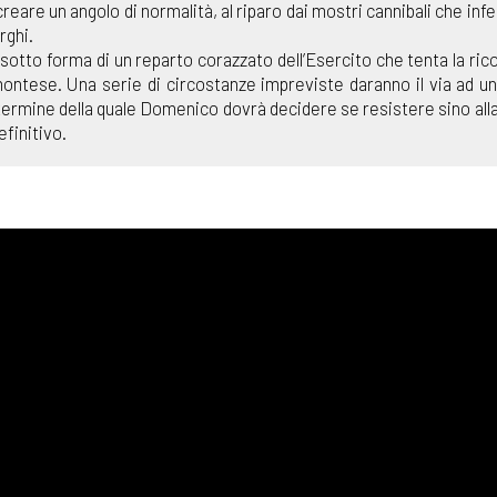
creare un angolo di normalità, al riparo dai mostri cannibali che inf
rghi.
sotto forma di un reparto corazzato dell’Esercito che tenta la ric
ontese. Una serie di circostanze impreviste daranno il via ad u
 termine della quale Domenico dovrà decidere se resistere sino all
efinitivo.