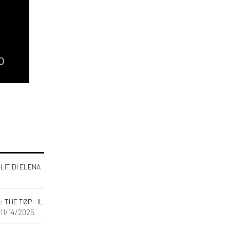
O
-LIT DI ELENA
THE TØP - IL
 11/14/2025