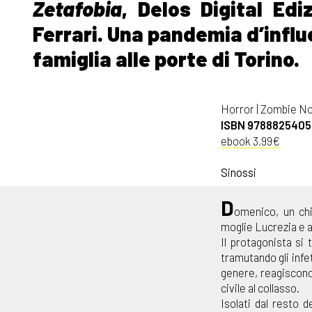
Zetafobia
, Delos Digital Edi
Ferrari. Una pandemia d’influe
famiglia alle porte di Torino.
Horror | Zombie N
ISBN 9788825405
ebook 3,99€
Sinossi
D
omenico, un chi
moglie Lucrezia e a
Il protagonista si 
tramutando gli infe
genere, reagiscono
civile al collasso.
Isolati dal resto 