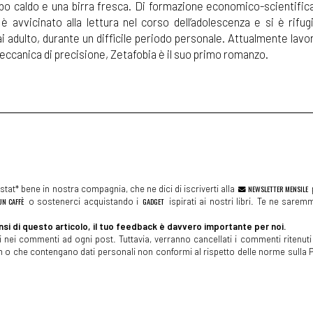
ibo caldo e una birra fresca. Di formazione economico-scientifica
 è avvicinato alla lettura nel corso dell’adolescenza e si è rifug
ai adulto, durante un difficile periodo personale. Attualmente lav
eccanica di precisione, Zetafobia è il suo primo romanzo.
tat* bene in nostra compagnia, che ne dici di iscriverti alla
NEWSLETTER MENSILE
N CAFFÈ
o sostenerci acquistando i
GADGET
ispirati ai nostri libri. Te ne sare
si di questo articolo, il tuo feedback è davvero importante per noi.
 nei commenti ad ogni post. Tuttavia, verranno cancellati i commenti ritenuti 
spam o che contengano dati personali non conformi al rispetto delle norme sulla P