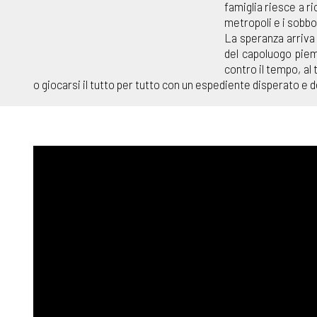
famiglia riesce a ri
metropoli e i sobbo
La speranza arriva 
del capoluogo piem
contro il tempo, al
o giocarsi il tutto per tutto con un espediente disperato e d