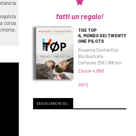
estano la
fatti un regalo!
onquista
na corsa
a morte,
THE TOP
IL MONDO DEI TWENTY
ONE PILOTS
Rosanna Costantino
Bio illustrata
Cartaceo 25€ | 18€ b/n
Ebook 4,99€
INFO
SEGUICI ANCHE SU...