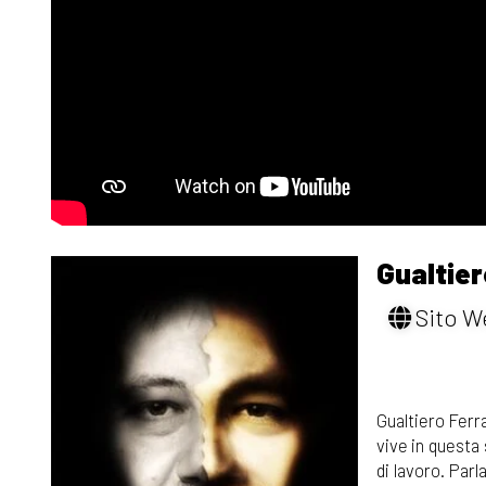
Gualtier
Sito W
Gualtiero Ferr
vive in questa 
di lavoro. Par