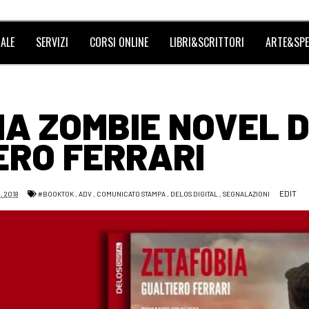
ALE
SERVIZI
CORSI ONLINE
LIBRI&SCRITTORI
ARTE&SPE
A ZOMBIE NOVEL D
ERO FERRARI
EDIT
, 2018
#BOOKTOK
,
ADV
,
COMUNICATO STAMPA
,
DELOS DIGITAL
,
SEGNALAZIONI