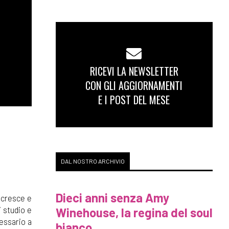
RICEVI LA NEWSLETTER
CON GLI AGGIORNAMENTI
E I POST DEL MESE
DAL NOSTRO ARCHIVIO
Dieci anni senza Amy
, cresce e
i studio e
Winehouse, la regina del soul
cessario a
bianco