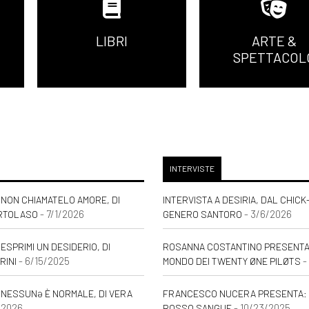
LIBRI
ARTE &
SPETTACOL
INTERVISTE
NON CHIAMATELO AMORE, DI
INTERVISTA A DESIRIA, DAL CHICK
e, di Andrea Riccardo Gasparoni: pagina 69
- 7/1/2026
- 3/6/2026
RTOLASO
GENERO SANTORO
ESPRIMI UN DESIDERIO, DI
ROSANNA COSTANTINO PRESENTA: 
- 6/15/2025
-
RINI
MONDO DEI TWENTY ØNE PILØTS
 NESSUNƏ È NORMALE, DI VERA
FRANCESCO NUCERA PRESENTA: 
/2026
- 10/23/2025
ROSSO SANGUE