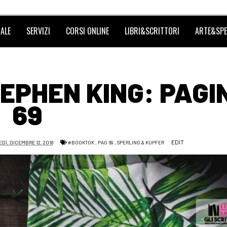
ALE
SERVIZI
CORSI ONLINE
LIBRI&SCRITTORI
ARTE&SPE
TEPHEN KING: PAGI
69
EDIT
Ì, DICEMBRE 12, 2018
#BOOKTOK
,
PAG 69
,
SPERLING & KUPFER