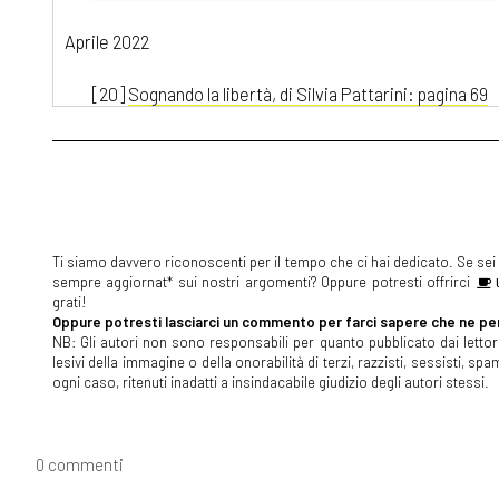
Aprile 2022
[20]
Sognando la libertà, di Silvia Pattarini: pagina 69
[06]
Nucleo Operativo A5, di Nicolò Maniscalco: pagin
Febbraio 2022
[23]
Intrecci di Trama volume 2, Autori Vari: pagina 69
Ti siamo davvero riconoscenti per il tempo che ci hai dedicato. Se sei s
sempre aggiornat* sui nostri argomenti? Oppure potresti offrirci
U
Dicembre 2021
grati!
Oppure potresti lasciarci un commento per farci sapere che ne pen
[22]
Un modo lo trovo, di Paola Napoleone: pagina 69
NB: Gli autori non sono responsabili per quanto pubblicato dai lettori
lesivi della immagine o della onorabilità di terzi, razzisti, sessisti, 
ogni caso, ritenuti inadatti a insindacabile giudizio degli autori stessi.
Novembre 2021
[24]
La stanza numero cinque, di Stefania Bergo: pag
0 commenti
[17]
Battiti. Radio 100bpm, di Matteo Carecci: pagina 