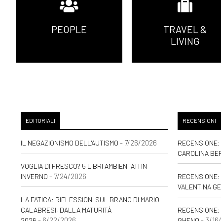
Maggio 2021
PEOPLE
TRAVEL &
[19]
Luce Innaturale, di Nicole Tinazzi: pagina 69
LIVING
[04]
Una felicità semplice, di Sara Rattaro: pagina 69
Febbraio 2021
[24]
Zucchero filato, di Valentina Pelliccia: pagina 69
Settembre 2020
EDITORIALI
RECENSIONI
- 7/26/2026
IL NEGAZIONISMO DELL'AUTISMO
RECENSIONE: 
[03]
Storie delle Terre Unite. Il risveglio della Fenic
CAROLINA BE
VOGLIA DI FRESCO? 5 LIBRI AMBIENTATI IN
Agosto 2020
- 7/24/2026
INVERNO
RECENSIONE: 
VALENTINA GE
[20]
Caro e stinto, di Maury Incen: pagina 69
LA FATICA: RIFLESSIONI SUL BRANO DI MARIO
CALABRESI, DALLA MATURITÀ
RECENSIONE:
Maggio 2020
- 6/22/2026
- 3/16
2026
GHENO