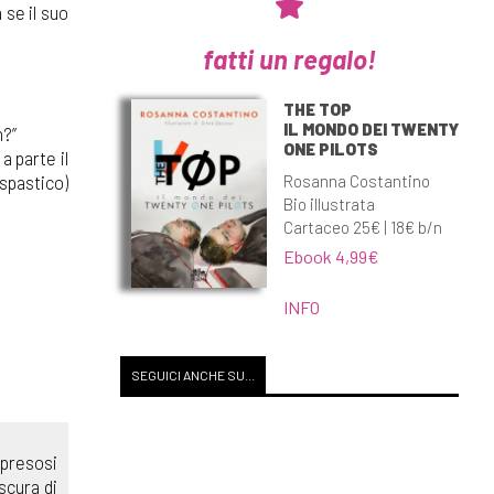
 se il suo
fatti un regalo!
THE TOP
IL MONDO DEI TWENTY
n?”
ONE PILOTS
a parte il
Rosanna Costantino
 spastico)
Bio illustrata
Cartaceo 25€ | 18€ b/n
Ebook 4,99€
INFO
SEGUICI ANCHE SU...
ipresosi
scura di