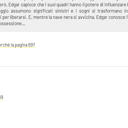
rò, Edgar capisce che i suoi quadri hanno il potere di influenzare l
io assumono significati sinistri e i sogni si trasformano in
 per liberarsi. E, mentre la nave nera si avvicina, Edgar conosce l
ossessione...
rché la pagina 69?
69