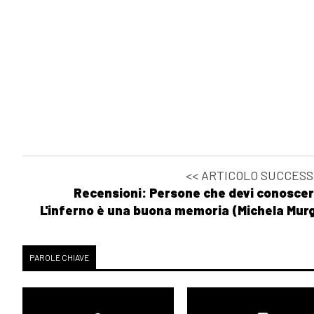
Ottobre 2021
[06]
Petrolio bollente, di Katia Manfredi: pagina 69
Agosto 2021
[18]
Risorgemia, di Decimo Tagliapietra: pagina 69
[11]
Zetafobia 2: La città morta, di Gualtiero Ferrari: 
[04]
Virtuosismi da imbianchino, di Loris Grassulini: p
<< ARTICOLO SUCCESS
Recensioni: Persone che devi conoscer
Luglio 2021
L'inferno è una buona memoria (Michela Murg
[29]
I tuoi sogni nel mio cassetto, di Mariagrazia Alleg
PAROLE CHIAVE
Giugno 2021
[09]
Colette. Un sogno audace, di Nicoletta Sipos: pa