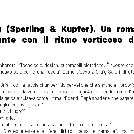
g (Sperling & Kupfer). Un rom
tante con il ritmo vorticoso 
amberetti. “Tecnologia, design, automobili elettriche. È questo che
ndavo solo come una nuvola’. Come dicevo a Craig Salt, il dirett
rian, con la faccia di un perfido cervellone che annuncia il propri
a banconota da venti nuova di zecca per ogni A che prenderà quest’
ia gelosia pulsava come un mal di denti. Papà sostiene che pagare i
egli incentivi, giusto?”
i tu, Hugo?”
n farlo.
risultato fortunato con la squadra di canoa, zia Helena.”
ia! Dovrebbe essere a pieno diritto il boss dei rematori, ma un