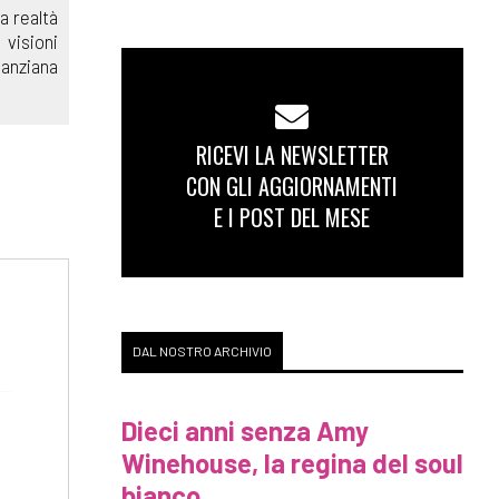
a realtà
 visioni
'anziana
RICEVI LA NEWSLETTER
CON GLI AGGIORNAMENTI
E I POST DEL MESE
DAL NOSTRO ARCHIVIO
Dieci anni senza Amy
Winehouse, la regina del soul
bianco