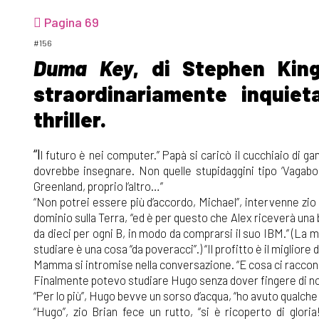
Pagina 69
#156
Duma Key
, di Stephen Kin
straordinariamente inquie
thriller.
“I
l futuro è nei computer.” Papà si caricò il cucchiaio di g
dovrebbe insegnare. Non quelle stupidaggini tipo ‘Vagabo
Greenland, proprio l’altro…”
“Non potrei essere più d’accordo, Michael”, intervenne zio B
dominio sulla Terra, “ed è per questo che Alex riceverà un
da dieci per ogni B, in modo da comprarsi il suo IBM.” (La m
studiare è una cosa “da poveracci”.) “Il profitto è il migliore d
Mamma si intromise nella conversazione. “E cosa ci raccont
Finalmente potevo studiare Hugo senza dover fingere di no
“Per lo più”, Hugo bevve un sorso d’acqua, “ho avuto qualche 
“Hugo”, zio Brian fece un rutto, “si è ricoperto di glor