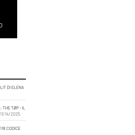
O
-LIT DI ELENA
THE TØP - IL
 11/14/2025
118 CODICE