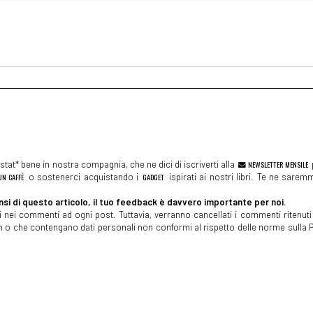
a 69
tat* bene in nostra compagnia, che ne dici di iscriverti alla
NEWSLETTER MENSILE
N CAFFÈ
o sostenerci acquistando i
GADGET
ispirati ai nostri libri. Te ne sare
si di questo articolo, il tuo feedback è davvero importante per noi.
 nei commenti ad ogni post. Tuttavia, verranno cancellati i commenti ritenuti 
spam o che contengano dati personali non conformi al rispetto delle norme sulla P
ina 69
69