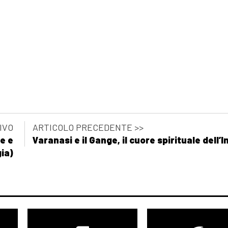
pagina 69
agina 69
IVO
ARTICOLO PRECEDENTE >>
e e
Varanasi e il Gange, il cuore spirituale dell’I
ia)
ra: pagina 69
gina 69