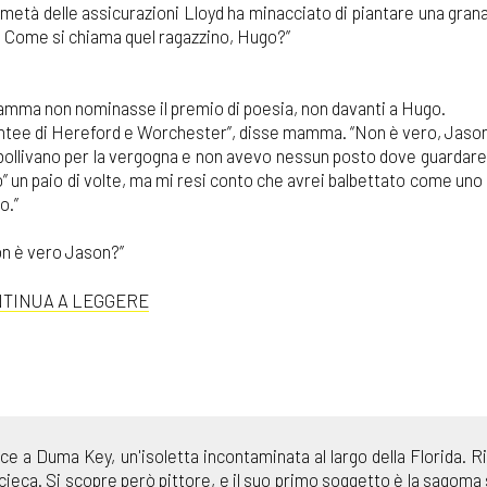
età delle assicurazioni Lloyd ha minacciato di piantare una grana
 Come si chiama quel ragazzino, Hugo?”
 mamma non nominasse il premio di poesia, non davanti a Hugo.
e contee di Hereford e Worchester”, disse mamma. “Non è vero, Jaso
i bollivano per la vergogna e non avevo nessun posto dove guardare 
evo” un paio di volte, ma mi resi conto che avrei balbettato come uno
o.”
on è vero Jason?”
TINUA A LEGGERE
ce a Duma Key, un'isoletta incontaminata al largo della Florida. R
ieca. Si scopre però pittore, e il suo primo soggetto è la sagoma 