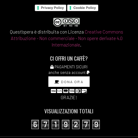
Privacy Policy
Cookie Policy
Quest'opera è distribuita con Licenza
Creative Commons
Attribuzione - Non commerciale - Non opere derivate 4.0
Internazionale
.
CI OFFRI UN CAFFÈ?
PAGAMENTI SICURI
anche senza account
DONA ORA
GRAZIE!
VISUALIZZAZIONI TOTALI
6
7
1
9
2
7
9