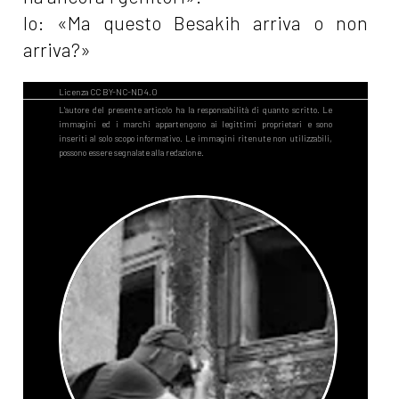
Io: «Ma questo Besakih arriva o non
arriva?»