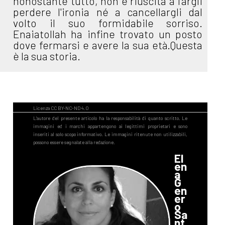
nonostante tutto, non è riuscita a fargli
perdere l'ironia né a cancellargli dal
volto il suo formidabile sorriso.
Enaiatollah ha infine trovato un posto
dove fermarsi e avere la sua età.Questa
è la sua storia.
El
en
a
G
en
er
o
Sa
nt