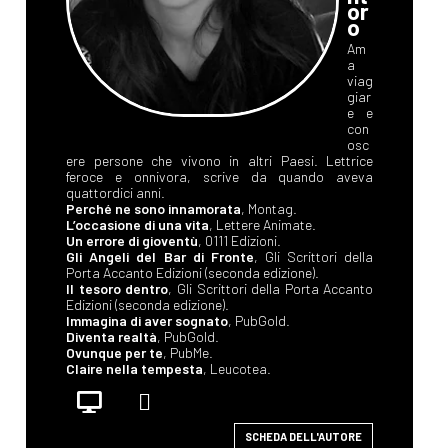
or
o
Am
a
viag
giar
e e
con
osc
ere persone che vivono in altri Paesi. Lettrice
feroce e onnivora, scrive da quando aveva
quattordici anni.
Perché ne sono innamorata
, Montag.
L’occasione di una vita
, Lettere Animate.
Un errore di gioventù
, 0111 Edizioni.
Gli Angeli del Bar di Fronte
, Gli Scrittori della
Porta Accanto Edizioni (seconda edizione).
Il tesoro dentro
, Gli Scrittori della Porta Accanto
Edizioni (seconda edizione).
Immagina di aver sognato
, PubGold.
Diventa realtà
, PubGold.
Ovunque per te
, PubMe.
Claire nella tempesta
, Leucotea.
SCHEDA DELL'AUTORE