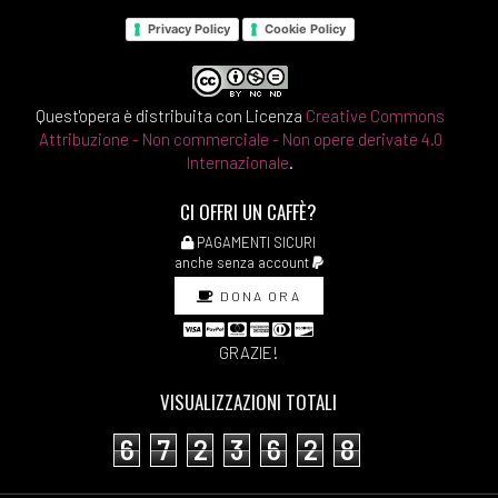
Privacy Policy
Cookie Policy
Quest'opera è distribuita con Licenza
Creative Commons
Attribuzione - Non commerciale - Non opere derivate 4.0
Internazionale
.
CI OFFRI UN CAFFÈ?
PAGAMENTI SICURI
anche senza account
DONA ORA
GRAZIE!
VISUALIZZAZIONI TOTALI
6
7
2
3
6
2
8