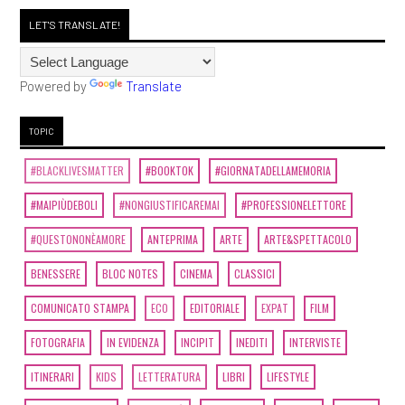
LET'S TRANSLATE!
Powered by
Translate
TOPIC
#BLACKLIVESMATTER
#BOOKTOK
#GIORNATADELLAMEMORIA
#MAIPIÙDEBOLI
#NONGIUSTIFICAREMAI
#PROFESSIONELETTORE
#QUESTONONÈAMORE
ANTEPRIMA
ARTE
ARTE&SPETTACOLO
BENESSERE
BLOC NOTES
CINEMA
CLASSICI
COMUNICATO STAMPA
ECO
EDITORIALE
EXPAT
FILM
FOTOGRAFIA
IN EVIDENZA
INCIPIT
INEDITI
INTERVISTE
ITINERARI
KIDS
LETTERATURA
LIBRI
LIFESTYLE