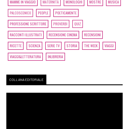
MAMME IN VIAGGIO
MATERNITÀ
MONOLOGHI
MOSTRE
MUSICA
PALCOSCENICO
PEOPLE
POETICAMENTE
PROFESSIONE SCRITTORE
PROVERBI
QUIZ
RACCONTI ILLUSTRATI
RECENSIONE CINEMA
RECENSIONI
RICETTE
SCIENZA
SERIE TV
STORIA
THE WEEK
VIAGGI
VIAGGI&LETTERATURA
INLIBRERIA
COLLANA EDITORIALE