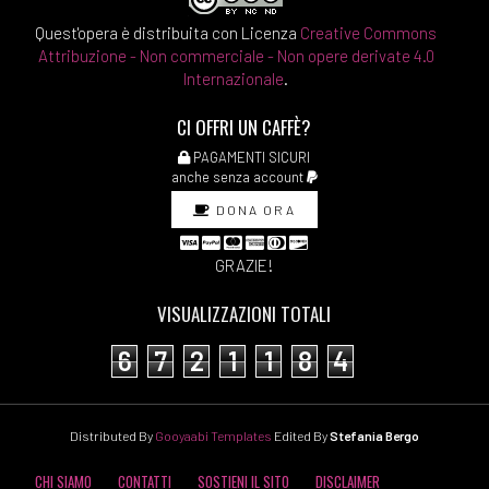
Quest'opera è distribuita con Licenza
Creative Commons
Attribuzione - Non commerciale - Non opere derivate 4.0
Internazionale
.
CI OFFRI UN CAFFÈ?
PAGAMENTI SICURI
anche senza account
DONA ORA
GRAZIE!
VISUALIZZAZIONI TOTALI
6
7
2
1
1
8
4
Distributed By
Gooyaabi Templates
Edited By
Stefania Bergo
CHI SIAMO
CONTATTI
SOSTIENI IL SITO
DISCLAIMER