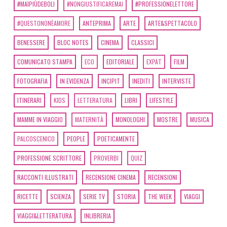
#MAIPIÙDEBOLI
#NONGIUSTIFICAREMAI
#PROFESSIONELETTORE
#QUESTONONÈAMORE
ANTEPRIMA
ARTE
ARTE&SPETTACOLO
BENESSERE
BLOC NOTES
CINEMA
CLASSICI
COMUNICATO STAMPA
ECO
EDITORIALE
EXPAT
FILM
FOTOGRAFIA
IN EVIDENZA
INCIPIT
INEDITI
INTERVISTE
ITINERARI
KIDS
LETTERATURA
LIBRI
LIFESTYLE
MAMME IN VIAGGIO
MATERNITÀ
MONOLOGHI
MOSTRE
MUSICA
PALCOSCENICO
PEOPLE
POETICAMENTE
PROFESSIONE SCRITTORE
PROVERBI
QUIZ
RACCONTI ILLUSTRATI
RECENSIONE CINEMA
RECENSIONI
RICETTE
SCIENZA
SERIE TV
STORIA
THE WEEK
VIAGGI
VIAGGI&LETTERATURA
INLIBRERIA