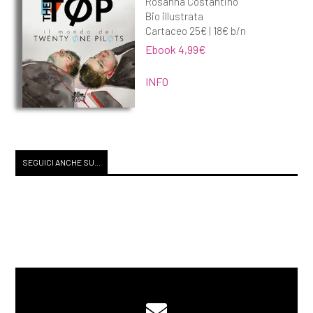
Rosanna Costantino
Bio illustrata
Cartaceo 25€ | 18€ b/n
Ebook 4,99€
INFO
SEGUICI ANCHE SU...