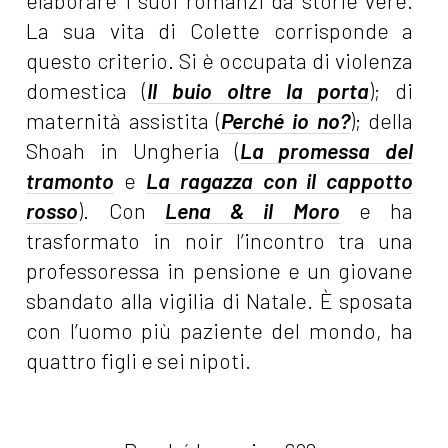
elaborare i suoi romanzi da storie vere.
La sua vita di Colette corrisponde a
questo criterio. Si è occupata di violenza
domestica (
Il buio oltre la porta
); di
maternità assistita (
Perché io no?
); della
Shoah in Ungheria (
La promessa del
tramonto
e
La ragazza con il cappotto
rosso
). Con
Lena & il Moro
e ha
trasformato in noir l’incontro tra una
professoressa in pensione e un giovane
sbandato alla vigilia di Natale. È sposata
con l’uomo più paziente del mondo, ha
quattro figli e sei nipoti.