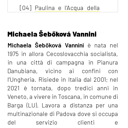
[04]
Paulina e l'Acqua della
Vita, di Michaela Šebőková
Vannini: incipit
Michaela Šebőková Vannini
Dicembre 2021
Michaela Šebőková Vannini
è nata nel
1975 in allora Cecoslovacchia socialista,
[15]
7 libri che piacciono ai
in una città di campagna in Pianura
giovani lettori
Danubiana, vicino ai confini con
l’Ungheria. Risiede in Italia dal 2001; nel
Novembre 2021
2021 è tornata, dopo tredici anni in
Veneto, a vivere in Toscana, in comune di
[12]
Michaela Šebőková
Barga (LU). Lavora a distanza per una
Vannini presenta: Paulina e
multinazionale di Padova dove si occupa
l'acqua della vita
del servizio clienti e