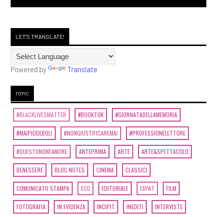
LET'S TRANSLATE!
Powered by
Translate
TOPIC
#BLACKLIVESMATTER
#BOOKTOK
#GIORNATADELLAMEMORIA
#MAIPIÙDEBOLI
#NONGIUSTIFICAREMAI
#PROFESSIONELETTORE
#QUESTONONÈAMORE
ANTEPRIMA
ARTE
ARTE&SPETTACOLO
BENESSERE
BLOC NOTES
CINEMA
CLASSICI
COMUNICATO STAMPA
ECO
EDITORIALE
EXPAT
FILM
FOTOGRAFIA
IN EVIDENZA
INCIPIT
INEDITI
INTERVISTE