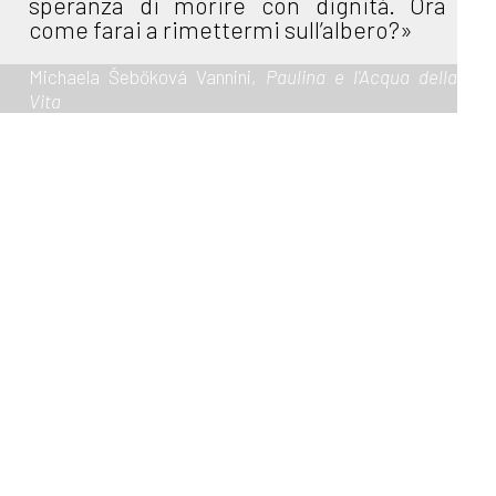
speranza di morire con dignità. Ora
come farai a rimettermi sull’albero?»
Michaela Šebőková Vannini,
Paulina e l'Acqua della
Vita