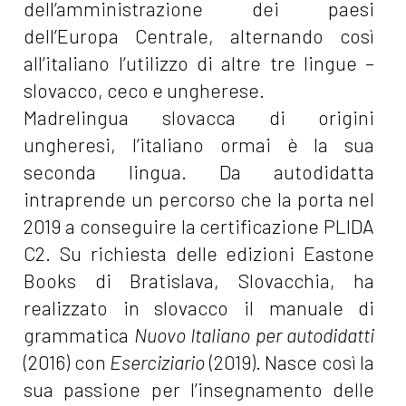
dell’amministrazione dei paesi
dell’Europa Centrale, alternando così
Ottobre 2021
all’italiano l’utilizzo di altre tre lingue –
slovacco, ceco e ungherese.
[21]
Paulina e l'Acqua della
Madrelingua slovacca di origini
Vita, un libro per giovani
ungheresi, l’italiano ormai è la sua
lettori di Michaela Šebőková
seconda lingua. Da autodidatta
Vannini
intraprende un percorso che la porta nel
2019 a conseguire la certificazione PLIDA
C2. Su richiesta delle edizioni Eastone
Books di Bratislava, Slovacchia, ha
realizzato in slovacco il manuale di
grammatica
Nuovo Italiano per autodidatti
(2016) con
Eserciziario
(2019). Nasce così la
sua passione per l’insegnamento delle