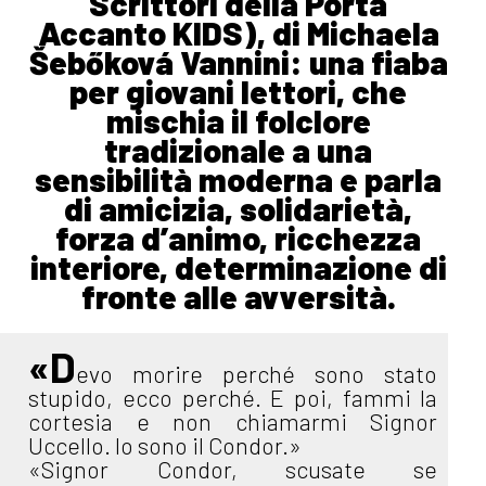
Scrittori della Porta
Accanto KIDS), di Michaela
Šebőková Vannini: una fiaba
per giovani lettori, che
mischia il folclore
tradizionale a una
sensibilità moderna e parla
di amicizia, solidarietà,
forza d’animo, ricchezza
interiore, determinazione di
fronte alle avversità.
«D
evo morire perché sono stato
stupido, ecco perché. E poi, fammi la
cortesia e non chiamarmi Signor
Uccello. Io sono il Condor.»
«Signor Condor, scusate se