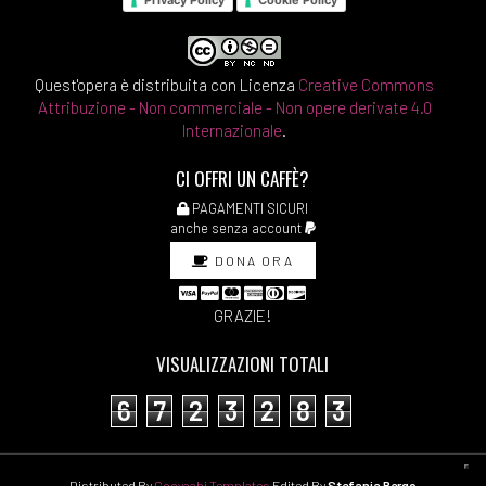
Quest'opera è distribuita con Licenza
Creative Commons
Attribuzione - Non commerciale - Non opere derivate 4.0
Internazionale
.
CI OFFRI UN CAFFÈ?
PAGAMENTI SICURI
anche senza account
DONA ORA
GRAZIE!
VISUALIZZAZIONI TOTALI
6
7
2
3
2
8
3
Distributed By
Gooyaabi Templates
Edited By
Stefania Bergo