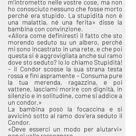
m'intrometto nelle vostre cose, ma non
ho conosciuto nessuno che fosse morto
perché era stupido. La stupidità non è
una malattia, né una ferita» disse la
bambina con convinzione.
«Allora come definiresti il fatto che sto
morendo seduto su un albero, perché
mi sono incastrato in una rete, e che poi
questa si è aggrovigliata anche sul ramo
dove sto seduto? Io lo chiamo Stupidità!
– il Condor scosse la sua strana testa
rossa e finì aspramente – Consuma pure
la tua merenda, ragazzina, e poi
vattene, lasciami morire con dignità, in
silenzio e in solitudine, come si addice a
un condor.»
La bambina posò la focaccina e si
avvicinò sotto al ramo dov’era seduto il
Condor.
«Deve esserci un modo per aiutarvi»
non si volle rassegnare.