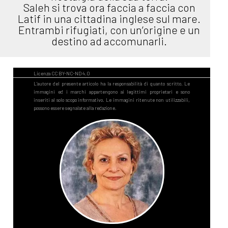
Saleh si trova ora faccia a faccia con
Latif in una cittadina inglese sul mare.
Entrambi rifugiati, con un’origine e un
destino ad accomunarli.