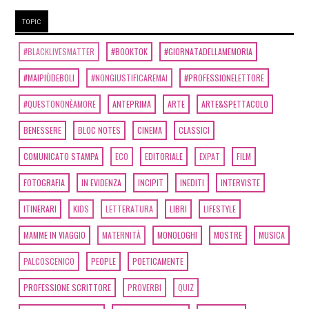
TOPIC
#BLACKLIVESMATTER
#BOOKTOK
#GIORNATADELLAMEMORIA
#MAIPIÙDEBOLI
#NONGIUSTIFICAREMAI
#PROFESSIONELETTORE
#QUESTONONÈAMORE
ANTEPRIMA
ARTE
ARTE&SPETTACOLO
BENESSERE
BLOC NOTES
CINEMA
CLASSICI
COMUNICATO STAMPA
ECO
EDITORIALE
EXPAT
FILM
FOTOGRAFIA
IN EVIDENZA
INCIPIT
INEDITI
INTERVISTE
ITINERARI
KIDS
LETTERATURA
LIBRI
LIFESTYLE
MAMME IN VIAGGIO
MATERNITÀ
MONOLOGHI
MOSTRE
MUSICA
PALCOSCENICO
PEOPLE
POETICAMENTE
PROFESSIONE SCRITTORE
PROVERBI
QUIZ