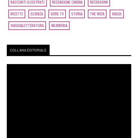
RACCONTI ILLUSTRATI
RECENSIONE CINEMA
RECENSIONI
RICETTE
SCIENZA
SERIE TV
STORIA
THE WEEK
VIAGGI
VIAGGI&LETTERATURA
INLIBRERIA
COLLANA EDITORIALE