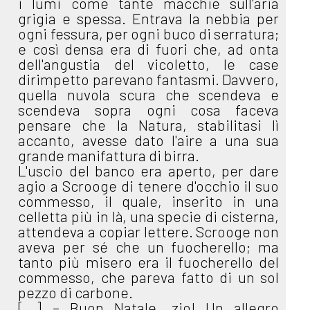
i lumi come tante macchie sull'aria
grigia e spessa. Entrava la nebbia per
ogni fessura, per ogni buco di serratura;
e così densa era di fuori che, ad onta
dell'angustia del vicoletto, le case
dirimpetto parevano fantasmi. Davvero,
quella nuvola scura che scendeva e
scendeva sopra ogni cosa faceva
pensare che la Natura, stabilitasi lì
accanto, avesse dato l'aire a una sua
grande manifattura di birra.
L'uscio del banco era aperto, per dare
agio a Scrooge di tenere d'occhio il suo
commesso, il quale, inserito in una
celletta più in là, una specie di cisterna,
attendeva a copiar lettere. Scrooge non
aveva per sé che un fuocherello; ma
tanto più misero era il fuocherello del
commesso, che pareva fatto di un sol
pezzo di carbone.
[...] – Buon Natale, zio! Un allegro