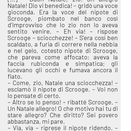
Natale! Dio vi benedica! – gridò una voce
gioconda. Era la voce del nipote di
Scrooge, piombato nel banco così
d'improvviso che lo zio non lo aveva
sentito venire. – Eh via! – rispose
Scrooge – sciocchezze! – S'era così ben
scaldato, a furia di correre nella nebbia
e nel gelo, cotesto nipote di Scrooge,
che pareva come affocato: aveva la
faccia rubiconda e simpatica; gli
lucevano gli occhi e fumava ancora il
fiato.
– Come, zio, Natale una sciocchezza! –
esclamò il nipote di Scrooge. – Voi non
lo pensate di certo.
– Altro se lo penso! – ribatté Scrooge. –
Un Natale allegro! O che motivo hai tu di
stare allegro? Che diritto? Sei povero
abbastanza, mi pare.
– Via, via – riprese il nipote ridendo. –