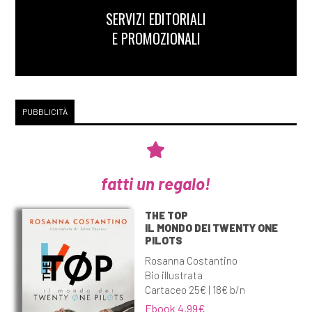
SERVIZI EDITORIALI
E PROMOZIONALI
PUBBLICITÀ
fatti un regalo!
THE TOP
IL MONDO DEI TWENTY ONE
PILOTS
Rosanna Costantino
Bio illustrata
Cartaceo 25€ | 18€ b/n
Ebook 4,99€