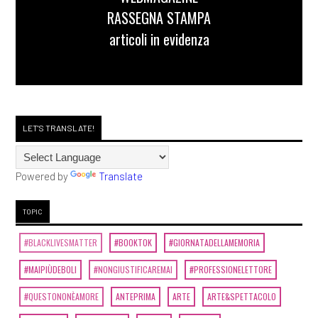
RASSEGNA STAMPA
articoli in evidenza
LET'S TRANSLATE!
Powered by
Translate
TOPIC
#BLACKLIVESMATTER
#BOOKTOK
#GIORNATADELLAMEMORIA
#MAIPIÙDEBOLI
#NONGIUSTIFICAREMAI
#PROFESSIONELETTORE
#QUESTONONÈAMORE
ANTEPRIMA
ARTE
ARTE&SPETTACOLO