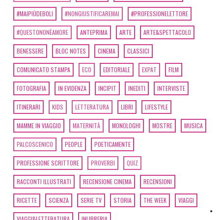
#MAIPIÙDEBOLI
#NONGIUSTIFICAREMAI
#PROFESSIONELETTORE
#QUESTONONÈAMORE
ANTEPRIMA
ARTE
ARTE&SPETTACOLO
BENESSERE
BLOC NOTES
CINEMA
CLASSICI
COMUNICATO STAMPA
ECO
EDITORIALE
EXPAT
FILM
FOTOGRAFIA
IN EVIDENZA
INCIPIT
INEDITI
INTERVISTE
ITINERARI
KIDS
LETTERATURA
LIBRI
LIFESTYLE
MAMME IN VIAGGIO
MATERNITÀ
MONOLOGHI
MOSTRE
MUSICA
PALCOSCENICO
PEOPLE
POETICAMENTE
PROFESSIONE SCRITTORE
PROVERBI
QUIZ
RACCONTI ILLUSTRATI
RECENSIONE CINEMA
RECENSIONI
RICETTE
SCIENZA
SERIE TV
STORIA
THE WEEK
VIAGGI
VIAGGI&LETTERATURA
INLIBRERIA