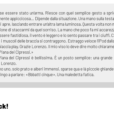
se essere stato un’arma. Riesce con quel semplice gesto a sprig
amente appiccicosa… Dipende dalla situazione. Una mano sulla testa 
si apre, lasciando entrare un’altra lama luminosa. Questa volta non
azione di staccarmi da quel sorriso. La mano che poco fa mi accarezz
sere fastidiosa, il vento è leggero e lo sento passare tra i ciuffi.
 muscoli delle braccia si contraggono. Estraggo veloce l’iPod dalla
iaccia play. Grazie Lorenzo. Il mio viso lo deve dire molto chiarament
Piana dei Cipressi.»
Piana dei Cipressi è bellissima. È un posto semplice: una grande p
a Lorenzo.
uno, solo prato e alberi immensi, sparse qua e là piccole ghiande ch
tringo a parlare: «Bbbatti cinque». Una maledetta fatica.
ck!