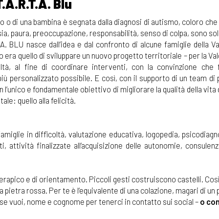
.A.R.T.A. Blu
no o di una bambina è segnata dalla diagnosi di autismo, coloro ch
a, paura, preoccupazione, responsabilità, senso di colpa, sono solo
 A. BLU nasce dall’idea e dal confronto di alcune famiglie della 
 era quello di sviluppare un nuovo progetto territoriale – per la Val
ltà, al fine di coordinare interventi, con la convinzione che 
 più personalizzato possibile. E così, con il supporto di un team d
l’unico e fondamentale obiettivo di migliorare la qualità della vita d
e: quello alla felicità.
iglie in difficoltà, valutazione educativa, logopedia, psicodiagnosti
, attività finalizzate all’acquisizione delle autonomie, consulenz
 terapico e di orientamento. Piccoli gesti costruiscono castelli. Co
pietra rossa. Per te è l’equivalente di una colazione, magari di un p
 se vuoi, nome e cognome per tenerci in contatto sui social –
o con