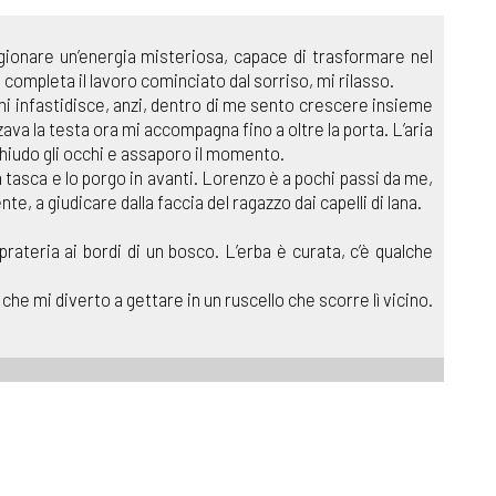
ionare un’energia misteriosa, capace di trasformare nel
completa il lavoro cominciato dal sorriso, mi rilasso.
 mi infastidisce, anzi, dentro di me sento crescere insieme
ava la testa ora mi accompagna fino a oltre la porta. L’aria
 Chiudo gli occhi e assaporo il momento.
 tasca e lo porgo in avanti. Lorenzo è a pochi passi da me,
e, a giudicare dalla faccia del ragazzo dai capelli di lana.
rateria ai bordi di un bosco. L’erba è curata, c’è qualche
e mi diverto a gettare in un ruscello che scorre lì vicino.