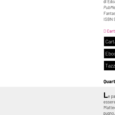
di Edo
PubMe 
Fantas
ISBN 
Cart
Cart
Ebo
Tazz
Quar
L
e pa
essere
Matteo
pugno.