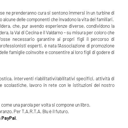
e se ne prenderanno cura si sentono immersi in un turbine di
 alcune delle componenti che invadono la vita dei familiari.
Valdera, che, pur avendo esperienze diverse, condividono la
dera, la Val di Cecina e il Valdarno – su misura per coloro che
fosse necessario garantire ai propri figli il percorso di
i professionisti esperti, è nata l’Associazione di promozione
elle famiglie coinvolte e consentire ai loro figli di godere di
ca, interventi riabilitativi/abilitativi specifici, attività di
e scolastiche, lavoro in rete con le istituzioni del nostro
sì come una parola per volta si compone un libro.
ranzo. Per T.A.R.T.A. Blu è il futuro.
 PayPal
.