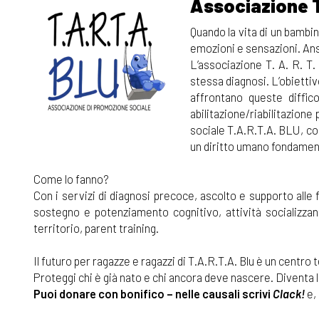
Associazione T
Quando la vita di un bambi
emozioni e sensazioni. Ansi
L’associazione T. A. R. T.
stessa diagnosi. L’obiettivo
affrontano queste diffico
abilitazione/riabilitazione
sociale T.A.R.T.A. BLU, con 
un diritto umano fondamental
Come lo fanno?
Con i servizi di diagnosi precoce, ascolto e supporto alle fam
sostegno e potenziamento cognitivo, attività socializzanti
territorio, parent training.
Il futuro per ragazze e ragazzi di T.A.R.T.A. Blu è un centro
Proteggi chi è già nato e chi ancora deve nascere. Diventa la 
Puoi donare con bonifico – nelle causali scrivi
Clack!
e,