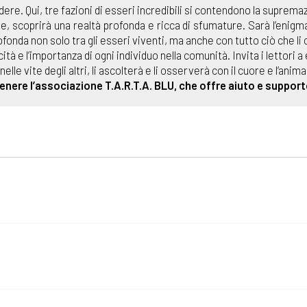
dere. Qui, tre fazioni di esseri incredibili si contendono la supremaz
, scoprirà una realtà profonda e ricca di sfumature. Sarà l’enigmat
onda non solo tra gli esseri viventi, ma anche con tutto ciò che li 
tà e l’importanza di ogni individuo nella comunità. Invita i lettori 
le vite degli altri, li ascolterà e li osserverà con il cuore e l’anima
tenere l’associazione T.A.R.T.A. BLU, che offre aiuto e support