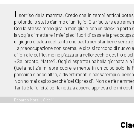
I
l sorriso della mamma. Credo che in tempi antichi potes
profondo lo stato d’animo di un figlio. O a risultare estrem
Con la stessa mano gira la maniglia e con un
clack
la porta 
la voglia di mettere i miei piedi fuori di casa e la preoccup
di giugno è calda quel tanto che basta per star bene senza es
La preoccupazione non scema, le dita si torcono di nuovo e i
afferra le cuffie, me ne piazza una nell’orecchio destro e sch
«Sei pronto, Matte?! Oggi ci aspetta una bella giornata alla 
Quella notizia mi apre cuore e mente in un colpo solo, la 
panchina e poco altro, a divertimenti e passatempi ci pens
Non ho mai capito perché “dei Cipressi”. Non ce n’è nemmeno 
Tanta è la felicità per la notizia appena appresa che mi cos
Edoardo Morelli,
Clack!
Cla