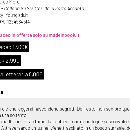
ardo Morelli
– Collana Gli Scrittori della Porta Accanto
y | Young adult
979-1254584514
aceo in offerta solo su
madeinbook.it
aceo 17,00€
ok 2,99€
a letteraria 8,00€
ta
role che leggerai nascondono segreti. Del resto, non sempre quell
 una soltanto.
 ha 16 anni, è taciturno, ha problemi con gli orologi e si sconvolge d
 Attraversando un tunnel viene trascinato in un bosco surreale, 