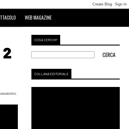
TTACOLO
WEB MAGAZINE
COSA CERCHI?
 2
COLLANA EDITORIALE
FANIABERGO
,