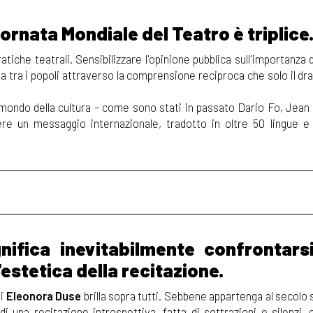
ornata Mondiale del Teatro è triplice
che teatrali. Sensibilizzare l'opinione pubblica sull'importanza 
zia tra i popoli attraverso la comprensione reciproca che solo il d
 mondo della cultura – come sono stati in passato Dario Fo, Jean
re un messaggio internazionale, tradotto in oltre 50 lingue e 
ignifica inevitabilmente confrontars
'estetica della recitazione.
i
Eleonora Duse
brilla sopra tutti. Sebbene appartenga al secolo 
i una recitazione introspettiva, fatta di sottrazioni e silenzi, 