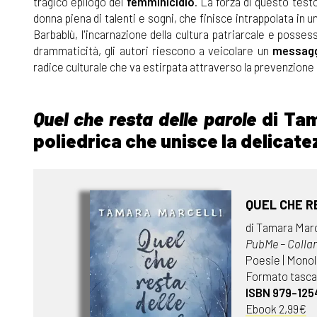
tragico epilogo del
femminicidio
. La forza di questo testo
donna piena di talenti e sogni, che finisce intrappolata in
Barbablù, l'incarnazione della cultura patriarcale e posse
drammaticità, gli autori riescono a veicolare un
messagg
radice culturale che va estirpata attraverso la prevenzione
Quel che resta delle parole
di Tam
poliedrica che unisce la delicatez
QUEL CHE R
di Tamara Marc
PubMe – Collan
Poesie | Monol
Formato tascab
ISBN 979-12
Ebook 2,99€