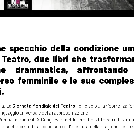
me specchio della condizione u
 Teatro, due libri che trasforma
one drammatica, affrontando
verso femminile e le sue comples
i.
ena. La
Giornata Mondiale del Teatro
non è solo una ricorrenza fo
 linguaggio universale della rappresentazione.
Vienna, durante il IX Congresso dell'International Theatre Institute
 scelta della data coincise con l'apertura della stagione del Tea