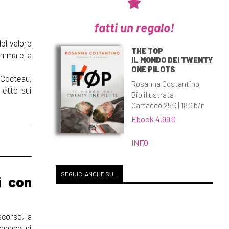
.
fatti un regalo!
del valore
THE TOP
ramma e la
IL MONDO DEI TWENTY
ONE PILOTS
 Cocteau,
Rosanna Costantino
letto sui
Bio illustrata
Cartaceo 25€ | 18€ b/n
Ebook 4,99€
INFO
SEGUICI ANCHE SU...
i con
scorso, la
capace di