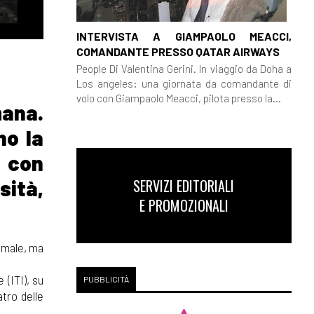
INTERVISTA A GIAMPAOLO MEACCI,
COMANDANTE PRESSO QATAR AIRWAYS
People Di Valentina Gerini. In viaggio da Doha a
Los angeles: una giornata da comandante di
volo con Giampaolo Meacci, pilota presso la...
mana.
no la
 con
SERVIZI EDITORIALI
sità,
E PROMOZIONALI
rmale, ma
 (ITI), su
PUBBLICITÀ
tro delle