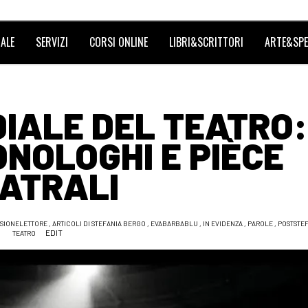
ALE
SERVIZI
CORSI ONLINE
LIBRI&SCRITTORI
ARTE&SPE
IALE DEL TEATRO:
ONOLOGHI E PIÈCE
ATRALI
SIONELETTORE
,
ARTICOLI DI STEFANIA BERGO
,
EVABARBABLU
,
IN EVIDENZA
,
PAROLE
,
POSTSTE
EDIT
TEATRO