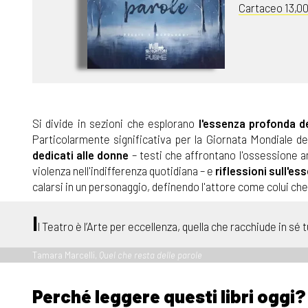
Cartaceo 13,0
Si divide in sezioni che esplorano
l'essenza profonda d
Particolarmente significativa per la Giornata Mondiale de
dedicati alle donne
– testi che affrontano l'ossessione am
violenza nell'indifferenza quotidiana – e
riflessioni sull'ess
calarsi in un personaggio, definendo l'attore come colui che
I
l Teatro è l’Arte per eccellenza, quella che racchiude in sé 
Tamara Marcelli,
Quel che resta delle parole
Perché leggere questi libri oggi?