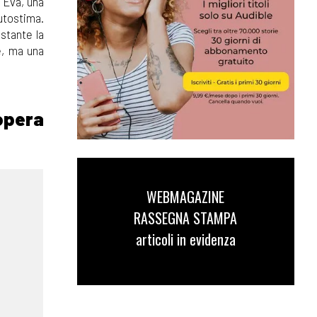
. Eva, una
autostima.
ostante la
le, ma una
opera
WEBMAGAZINE
RASSEGNA STAMPA
articoli in evidenza