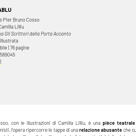
ABLU
e Pier Bruno Cosso
Camilla Lilliu
a Gli Scrittori della Porta Accanto
illustrata
ile | 76 pagine
4589045
€
, con le illustrazioni di Camilla Lilliu, è una
pièce teatrale
nisti, l'opera ripercorre le tappe di una
relazione abusante
che cu