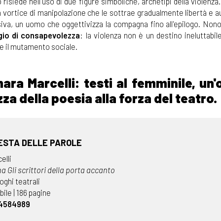
 risiede nell'uso di due figure simboliche, archetipi della violenza
 un vortice di manipolazione che le sottrae gradualmente libertà e 
ssiva, un uomo che oggettivizza la compagna fino all'epilogo. Non
io di consapevolezza
: la violenza non è un destino ineluttabi
 e il mutamento sociale.
ara Marcelli: testi al femminile, un'
za della poesia alla forza del teatro.
ESTA DELLE PAROLE
elli
a Gli scrittori della porta accanto
oghi teatrali
ile | 186 pagine
54584989