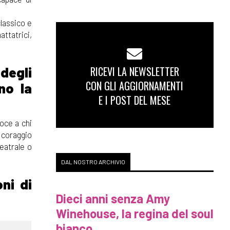
classico e
attatrici,
RICEVI LA NEWSLETTER
 degli
CON GLI AGGIORNAMENTI
no la
E I POST DEL MESE
oce a chi
 coraggio
eatrale o
DAL NOSTRO ARCHIVIO
ni di
Dieci anni senza Amy
Winehouse, la regina del soul
bianco