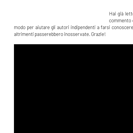
Hai già lett
commento qu
modo per aiutare gli autori indipendenti a farsi conoscere 
altrimenti passerebbero inosservate. Grazie!