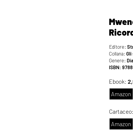
Mwen
Ricord
Editore:
St
Collana:
Gli
Genere:
Dia
ISBN: 978
Ebook:
2
Amazon
Cartaceo
Amazon