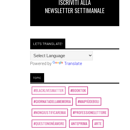
ISCRIVITI ALLA
NEWSLETTER SETTIMANALE
LET'S TRANSLATE!
Powered by
Translate
TOPIC
#BLACKLIVESMATTER
#BOOKTOK
#GIORNATADELLAMEMORIA
#MAIPIÙDEBOLI
#NONGIUSTIFICAREMAI
#PROFESSIONELETTORE
#QUESTONONÈAMORE
ANTEPRIMA
ARTE