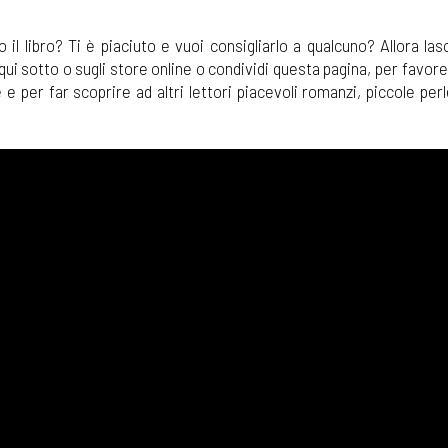
o il libro? Ti è piaciuto e vuoi consigliarlo a qualcuno? Allora las
i sotto o sugli store online o condividi questa pagina, per favore
e per far scoprire ad altri lettori piacevoli romanzi, piccole per