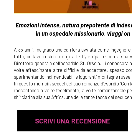
Emozioni intense, natura prepotente di indescr
in un ospedale missionario, viaggi on
A 35 anni, malgrado una carriera avviata come ingegnere c
tutto, un lavoro sicuro e gli affetti, e riparte con la sua va
Direttore generale dell'ospedale St. Orsola. Lì conoscerà alt
volte affascinante altre difficile da accettare, spesso com
sperimentando indimenticabili e logoranti montagne russe 
In questo memoir, sequel del suo romanzo d’esordio “Con la mi
raccontando a volte fedelmente, a volte romanzandole per 
sbirciatina alla sua Africa, una delle tante facce del seduce
SCRIVI UNA RECENSIONE