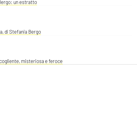
 Bergo: un estratto
a, di Stefania Bergo
ccogliente, misteriosa e feroce
 Bergo
 Bergo: incipit