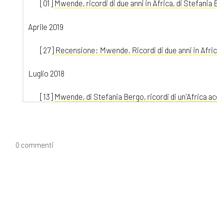
[01]
Mwende, ricordi di due anni in Africa, di Stefania
Aprile 2019
[27]
Recensione: Mwende. Ricordi di due anni in Afric
Luglio 2018
[13]
Mwende, di Stefania Bergo, ricordi di un'Africa a
Giugno 2018
[18]
Mwende. Ricordi di due anni in Africa, di Stefania
0 commenti
Aprile 2018
[23]
Mwende. Ricordi di due anni in Africa, di Stefania
Marzo 2018