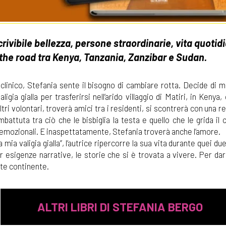
ivibile bellezza, persone straordinarie, vita quotid
 the road tra Kenya, Tanzania, Zanzibar e Sudan.
linico, Stefania sente il bisogno di cambiare rotta. Decide di m
ligia gialla per trasferirsi nell’arido villaggio di Matiri, in Kenya
ri volontari, troverà amici tra i residenti, si scontrerà con una re
battuta tra ciò che le bisbiglia la testa e quello che le grida il 
emozionali. E inaspettatamente, Stefania troverà anche l’amore.
a valigia gialla”, l’autrice ripercorre la sua vita durante quei due
esigenze narrative, le storie che si è trovata a vivere. Per da
nte continente.
ALTRI LIBRI DI STEFANIA BERGO