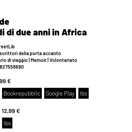
de
i di due anni in Africa
reetLib
 scrittori della porta accanto
rio di viaggio | Memoir | Volontariato
8827558690
,99 €
Bookrepubblic
Google Play
Ibs
:
12,99 €
Ibs