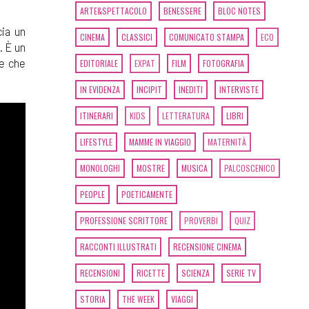
ARTE&SPETTACOLO
BENESSERE
BLOC NOTES
cia un
CINEMA
CLASSICI
COMUNICATO STAMPA
ECO
. È un
le che
EDITORIALE
EXPAT
FILM
FOTOGRAFIA
IN EVIDENZA
INCIPIT
INEDITI
INTERVISTE
ITINERARI
KIDS
LETTERATURA
LIBRI
LIFESTYLE
MAMME IN VIAGGIO
MATERNITÀ
MONOLOGHI
MOSTRE
MUSICA
PALCOSCENICO
PEOPLE
POETICAMENTE
PROFESSIONE SCRITTORE
PROVERBI
QUIZ
RACCONTI ILLUSTRATI
RECENSIONE CINEMA
RECENSIONI
RICETTE
SCIENZA
SERIE TV
STORIA
THE WEEK
VIAGGI